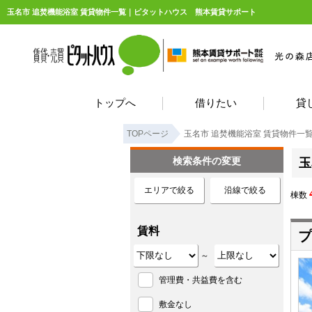
玉名市 追焚機能浴室 賃貸物件一覧｜ピタットハウス 熊本賃貸サポート
トップへ
借りたい
貸
TOPページ
玉名市 追焚機能浴室 賃貸物件一
検索条件の変更
玉
エリアで絞る
沿線で絞る
棟数
賃料
プ
～
管理費・共益費を含む
敷金なし