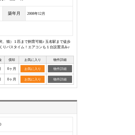
築年月
2008年12月
犬、猫）１匹まで飼育可能♪ 玉名駅まで徒歩
っくりバスタイム！エアコンも１台設置済み♪
金
償却
お気に入り
物件詳細
月
0ヶ月
お気に入り
物件詳細
月
0ヶ月
お気に入り
物件詳細
0