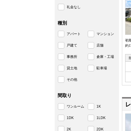
礼金なし
種別
アパート
マンション
初
戸建て
店舗
約
事務所
倉庫・工場
貸土地
駐車場
その他
間取り
レ
ワンルーム
1K
1DK
1LDK
2K
2DK