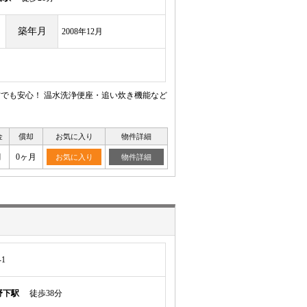
築年月
2008年12月
方でも安心！ 温水洗浄便座・追い炊き機能など
金
償却
お気に入り
物件詳細
月
0ヶ月
お気に入り
物件詳細
1
野下駅
徒歩38分