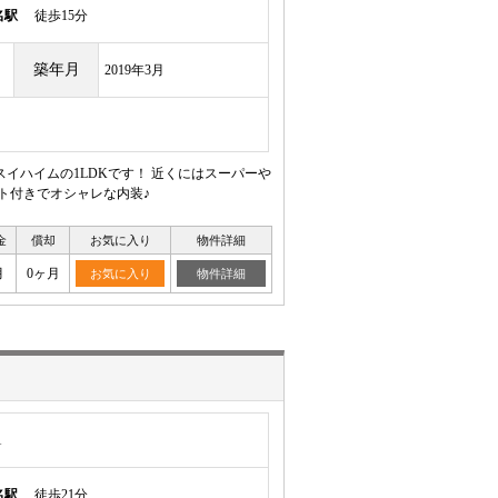
名駅
徒歩15分
築年月
2019年3月
イハイムの1LDKです！ 近くにはスーパーや
ト付きでオシャレな内装♪
金
償却
お気に入り
物件詳細
月
0ヶ月
お気に入り
物件詳細
1
名駅
徒歩21分