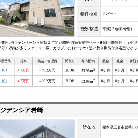
物件種別
アパート
階数/構造
2階建/S造(鉄骨造)
期費用0円キャンペーン＋家賃２年間3,000円減額実施中ペット飼育可能物件！（小型
15分！収納が多くファミリー様、カップルにおすすめ♪ 追い焚き機能付き浴室でゆ
部屋番号
賃料
共益 / 管理費
間取り
専有面積
敷金
礼金
保証
2
103
4.7万円
- / 0.2万円
2LDK
0ヶ月
0ヶ月
0ヶ
53.98ｍ
2
101
4.7万円
- / 0.2万円
2LDK
0ヶ月
0ヶ月
0ヶ
53.98ｍ
ジデンシア岩崎
所在地
熊本県玉名市岩崎130