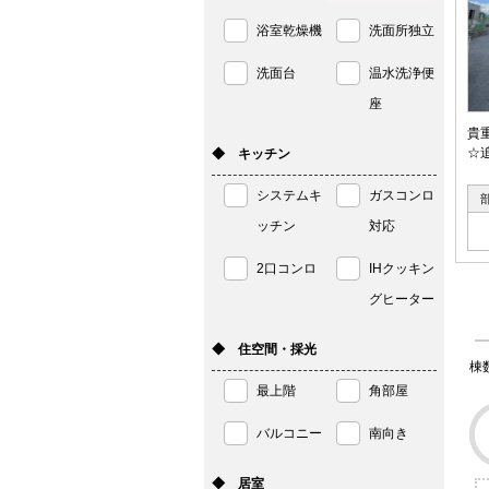
浴室乾燥機
洗面所独立
洗面台
温水洗浄便
座
貴
☆
◆ キッチン
システムキ
ガスコンロ
ッチン
対応
2口コンロ
IHクッキン
グヒーター
◆ 住空間・採光
棟
最上階
角部屋
バルコニー
南向き
◆ 居室