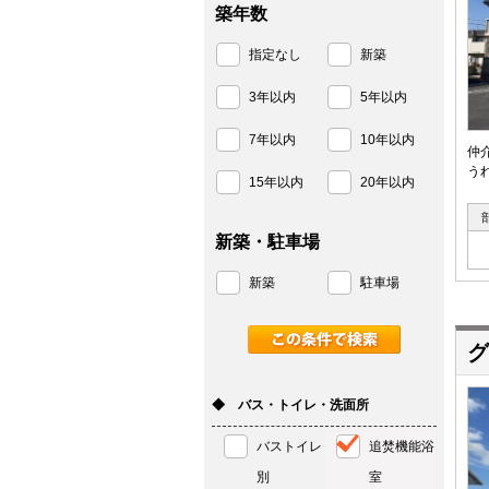
築年数
指定なし
新築
3年以内
5年以内
7年以内
10年以内
仲
う
15年以内
20年以内
新築・駐車場
新築
駐車場
グ
◆ バス・トイレ・洗面所
バストイレ
追焚機能浴
別
室