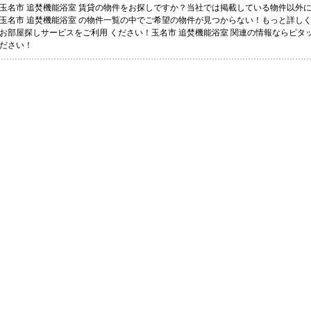
玉名市 追焚機能浴室 賃貸の物件をお探しですか？当社では掲載している物件以外
玉名市 追焚機能浴室 の物件一覧の中でご希望の物件が見つからない！もっと詳し
お部屋探しサービスをご利用 ください！玉名市 追焚機能浴室 関連の情報ならピ
ださい！