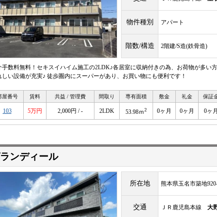
物件種別
アパート
階数/構造
2階建/S造(鉄骨造)
介手数料無料！セキスイハイム施工の2LDK♪各居室に収納付きの為、お荷物が多い
れしい設備が充実♪ 徒歩圏内にスーパーがあり、お買い物にも便利です！
部屋番号
賃料
共益 / 管理費
間取り
専有面積
敷金
礼金
保証
2
103
5万円
2,000円 / -
2LDK
0ヶ月
0ヶ月
0ヶ
53.98ｍ
ランディール
所在地
熊本県玉名市築地920-
交通
ＪＲ鹿児島本線
大