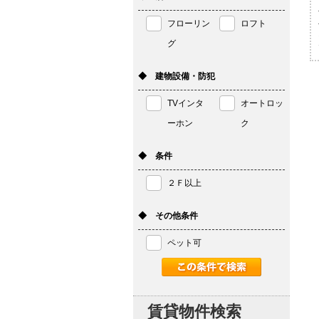
フローリン
ロフト
グ
◆ 建物設備・防犯
TVインタ
オートロッ
ーホン
ク
◆ 条件
２Ｆ以上
◆ その他条件
ペット可
賃貸物件検索