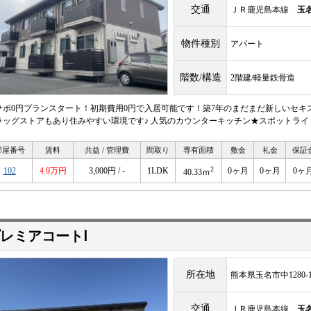
交通
ＪＲ鹿児島本線
玉
物件種別
アパート
階数/構造
2階建/軽量鉄骨造
サポ0円プランスタート！初期費用0円で入居可能です！築7年のまだまだ新しいセキス
ラッグストアもあり住みやすい環境です♪ 人気のカウンターキッチン★スポットライ
部屋番号
賃料
共益 / 管理費
間取り
専有面積
敷金
礼金
保証
2
102
4.9万円
3,000円 / -
1LDK
0ヶ月
0ヶ月
0ヶ
40.33ｍ
レミアコートⅠ
所在地
熊本県玉名市中1280-
交通
ＪＲ鹿児島本線
玉