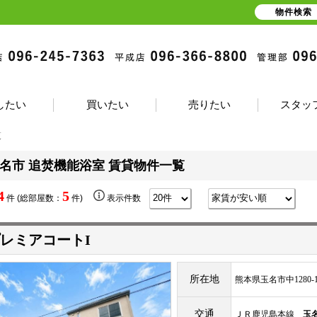
物件検索
したい
買いたい
売りたい
スタッ
覧
名市 追焚機能浴室 賃貸物件一覧
4
5
件 (総部屋数：
件)
表示件数
レミアコートI
所在地
熊本県玉名市中1280-
交通
ＪＲ鹿児島本線
玉