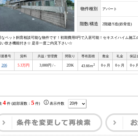
物件種別
アパート
階数/構造
2階建/S造(鉄骨造)
重なペット飼育相談可能な物件です！初期費用0円で入居可能！セキスイハイム施工
追い炊き機能付き☆ 是非一度ご内見下さい☆
部屋番号
賃料
共益 / 管理費
間取り
専有面積
敷金
礼金
保証
2
206
5.3万円
3,000円 / -
2DK
0ヶ月
0ヶ月
0ヶ
43.66ｍ
4
5
数
件 (総部屋数：
件)
表示件数