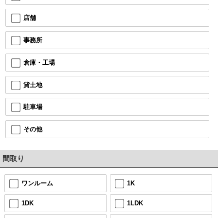
店舗
事務所
倉庫・工場
貸土地
駐車場
その他
間取り
ワンルーム
1K
1DK
1LDK