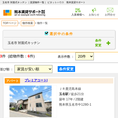
玉名市 対面式キッチン ｜賃貸物件一覧｜ ピタットハウス 熊本賃貸サポート
入居者様へ
お知らせ
お問合せ
TOPページ
>
物件検索
>
物件一覧
選択中の条件
条件
玉名市 対面式キッチン
変更
3
件 (総物件数：
6
件)
表示件数 ：
条件変更
並び順 ：
プレミアコートI
アパート
ＪＲ鹿児島本線
玉名駅
/ 徒歩21分
築年 17年 / 2階建
熊本県玉名市中1280-1