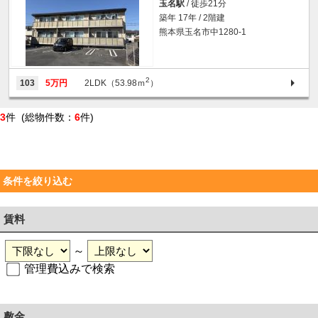
玉名駅
/ 徒歩21分
築年 17年 / 2階建
熊本県玉名市中1280-1
2
103
5万円
2LDK（53.98ｍ
）
3
件 (総物件数：
6
件)
条件を絞り込む
賃料
～
管理費込みで検索
敷金