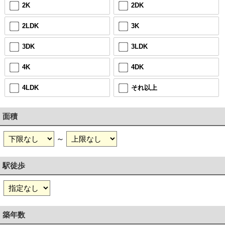
2K
2DK
2LDK
3K
3DK
3LDK
4K
4DK
4LDK
それ以上
面積
～
駅徒歩
築年数