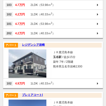
2
103
4.7万円
2LDK（53.98ｍ
）
2
102
4.2万円
1LDK（40.33ｍ
）
2
101
4.7万円
2LDK（53.98ｍ
）
2
202
4.2万円
1LDK（40.33ｍ
）
レジデンシア岩崎
アパート
ＪＲ鹿児島本線
玉名駅
/ 徒歩15分
築年 7年 / 2階建
熊本県玉名市岩崎1300
2
102
4.9万円
1LDK（40.33ｍ
）
プレミアコートⅠ
アパート
ＪＲ鹿児島本線