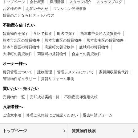
トップページ
会社概要
採用情報
スタッフ紹介
スタッフブログ
お客様の声
お問い合わせ
マンション開発事例
賃貸のことならピタットハウス
不動産を借りたい
賃貸物件を探す
学区で探す
町名で探す
熊本市中央区の賃貸物件
熊本市北区の賃貸物件
熊本市東区の賃貸物件
熊本市南区の賃貸物件
熊本市西区の賃貸物件
高森町の賃貸物件
益城町の賃貸物件
大津町の賃貸物件
菊陽町の賃貸物件
合志市の賃貸物件
オーナー様へ
賃貸管理について
建物管理
管理システムについて
家賃回収業務代行
管理物件ギャラリー
賃貸リフォーム事例
買いたい・売りたい
売買物件一覧
売却成功実績一覧
不動産売却査定依頼
入居者様へ
ご注意事項
修理ご依頼前にご確認ください
退去申請フォーム
トップページ
賃貸物件検索