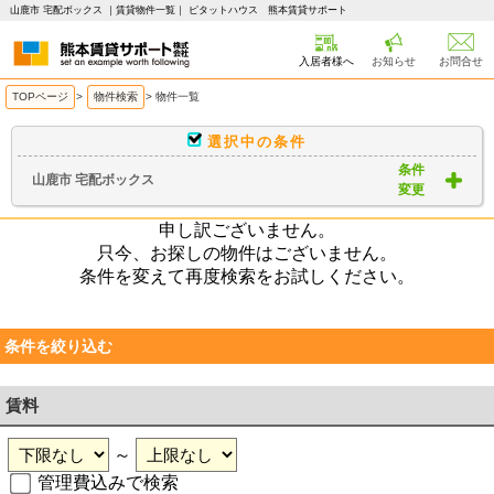
山鹿市 宅配ボックス ｜賃貸物件一覧｜ ピタットハウス 熊本賃貸サポート
入居者様へ
お知らせ
お問合せ
TOPページ
>
物件検索
>
物件一覧
選択中の条件
条件
山鹿市 宅配ボックス
変更
申し訳ございません。
只今、お探しの物件はございません。
条件を変えて再度検索をお試しください。
条件を絞り込む
賃料
～
管理費込みで検索