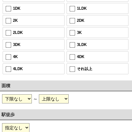
1DK
1LDK
2K
2DK
2LDK
3K
3DK
3LDK
4K
4DK
4LDK
それ以上
面積
～
駅徒歩