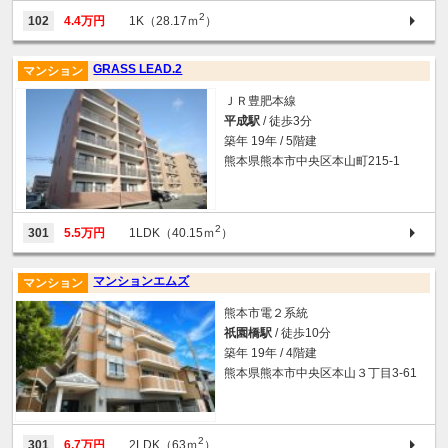
2
102
4.4万円
1K（28.17ｍ
）
GRASS LEAD.2
マンション
ＪＲ豊肥本線
平成駅
/ 徒歩3分
築年 19年 / 5階建
熊本県熊本市中央区本山町215-1
2
301
5.5万円
1LDK（40.15ｍ
）
マンションエムズ
マンション
熊本市電２系統
祇園橋駅
/ 徒歩10分
築年 19年 / 4階建
熊本県熊本市中央区本山３丁目3-61
2
301
6.7万円
2LDK（63ｍ
）