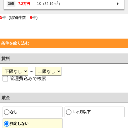
2
305
7.2万円
1K（32.19ｍ
）
5
件 (総物件数：
6
件)
条件を絞り込む
賃料
～
管理費込みで検索
敷金
なし
１ヶ月以下
指定しない