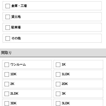
倉庫・工場
貸土地
駐車場
その他
間取り
ワンルーム
1K
1DK
1LDK
2K
2DK
2LDK
3K
3DK
3LDK