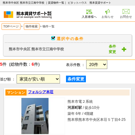
熊本市中央区 熊本市立江南中学校 ｜賃貸物件一覧｜ ピタットハウス 熊本賃貸サポート
入居者様へ
お知らせ
お問合せ
TOPページ
>
物件検索
>
物件一覧
選択中の条件
条件
熊本市中央区 熊本市立江南中学校
変更
5
件 (総物件数：
6
件)
表示件数 ：
条件変更
並び順 ：
フォルシア本荘
マンション
熊本市電２系統
河原町駅
/ 徒歩10分
築年 6年 / 4階建
熊本県熊本市中央区本荘５丁目4-25