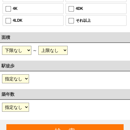
4K
4DK
4LDK
それ以上
面積
～
駅徒歩
築年数