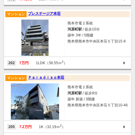
プレステージア本荘
マンション
熊本市電２系統
河原町駅
/ 徒歩10分
築年 3年 / 5階建
熊本県熊本市中央区本荘５丁目15-9
2
202
7万円
1LDK（36.55ｍ
）
Ｐａｒａｄｉｓｏ本荘
マンション
熊本市電２系統
河原町駅
/ 徒歩9分
築年 新築 / 3階建
熊本県熊本市中央区本荘５丁目10-46
2
205
7.2万円
1K（32.19ｍ
）