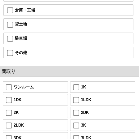
倉庫・工場
貸土地
駐車場
その他
間取り
ワンルーム
1K
1DK
1LDK
2K
2DK
2LDK
3K
3DK
3LDK