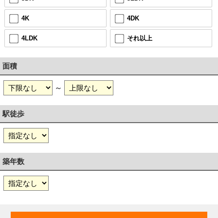
4K
4DK
4LDK
それ以上
面積
～
駅徒歩
築年数