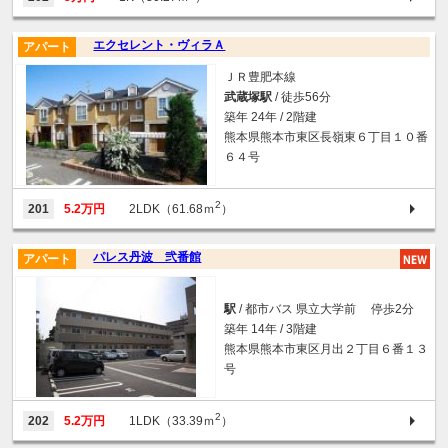
エクセレント・ヴィラＡ
アパート
ＪＲ豊肥本線
武蔵塚駅
/ 徒歩56分
築年 24年 / 2階建
熊本県熊本市東区長嶺東６丁目１０番
６４号
2
201
5.2万円
2LDK（61.68ｍ
）
パレス丹波 弐番館
アパート
駅
/ 都市バス 県立大学前 停歩2分
築年 14年 / 3階建
熊本県熊本市東区月出２丁目６番１３
号
2
202
5.2万円
1LDK（33.39ｍ
）