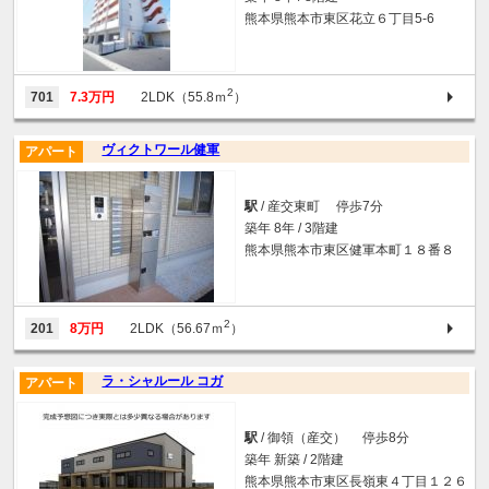
熊本県熊本市東区花立６丁目5-6
2
701
7.3万円
2LDK（55.8ｍ
）
ヴィクトワール健軍
アパート
駅
/ 産交東町 停歩7分
築年 8年 / 3階建
熊本県熊本市東区健軍本町１８番８
2
201
8万円
2LDK（56.67ｍ
）
ラ・シャルール コガ
アパート
駅
/ 御領（産交） 停歩8分
築年 新築 / 2階建
熊本県熊本市東区長嶺東４丁目１２６