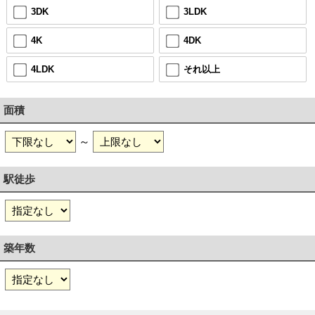
3DK
3LDK
4K
4DK
4LDK
それ以上
面積
～
駅徒歩
築年数