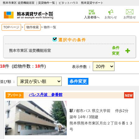
熊本市東区 追焚機能浴室 ｜賃貸物件一覧｜ ピタットハウス 熊本賃貸サポート
入居者様へ
お知らせ
お問合せ
TOPページ
>
物件検索
>
物件一覧
選択中の条件
条件
熊本市東区 追焚機能浴室
変更
18
件 (総物件数：
18
件)
表示件数 ：
条件変更
並び順 ：
パレス丹波 参番館
アパート
駅
/ 都市バス 県立大学前 停歩2分
築年 14年 / 3階建
熊本県熊本市東区月出２丁目６番１３
号