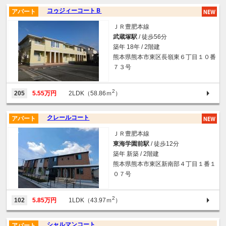
コゥジィーコートＢ
アパート
ＪＲ豊肥本線
武蔵塚駅
/ 徒歩56分
築年 18年 / 2階建
熊本県熊本市東区長嶺東６丁目１０番
７３号
2
205
5.55万円
2LDK（58.86ｍ
）
クレールコート
アパート
ＪＲ豊肥本線
東海学園前駅
/ 徒歩12分
築年 新築 / 2階建
熊本県熊本市東区新南部４丁目１番１
０７号
2
102
5.85万円
1LDK（43.97ｍ
）
シャルマンコート
アパート