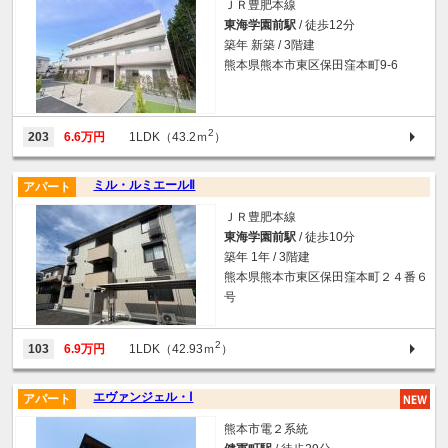
ＪＲ豊肥本線
東海学園前駅
/ 徒歩12分
築年 新築 / 3階建
熊本県熊本市東区保田窪本町9-6
2
203
6.6万円
1LDK（43.2ｍ
）
ミル・ルミエールⅡ
アパート
ＪＲ豊肥本線
東海学園前駅
/ 徒歩10分
築年 1年 / 3階建
熊本県熊本市東区保田窪本町２４番６
号
2
103
6.9万円
1LDK（42.93ｍ
）
エヴァンジェル・Ⅰ
アパート
熊本市電２系統