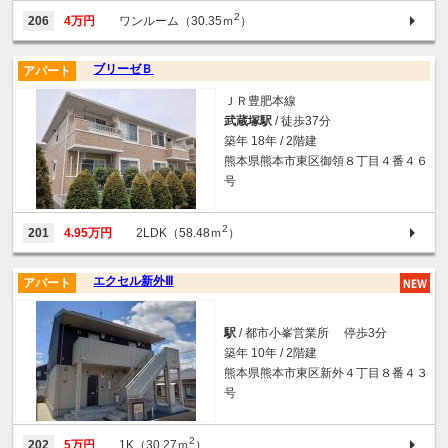
2
206
4万円
ワンルーム（30.35ｍ
）
ブリーゼＢ
アパート
ＪＲ豊肥本線
武蔵塚駅
/ 徒歩37分
築年 18年 / 2階建
熊本県熊本市東区御領８丁目４番４６
号
2
201
4.95万円
2LDK（58.48ｍ
）
エクセル新外Ⅲ
アパート
駅
/ 都市小峯営業所 停歩3分
築年 10年 / 2階建
熊本県熊本市東区新外４丁目８番４３
号
2
202
5万円
1K（30.27ｍ
）