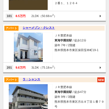
２番１、１２６４
2
101
8.5万円
2LDK（50.68ｍ
）
シャーメゾン・クレスト
アパート
ＪＲ豊肥本線
東海学園前駅
/ 徒歩12分
築年 7年 / 2階建
熊本県熊本市東区保田窪本町19-1
2
201
9.6万円
3LDK（75.18ｍ
）
ラ・シャンス
アパート
ＪＲ豊肥本線
東海学園前駅
/ 徒歩47分
築年 9年 / 3階建
熊本県熊本市東区月出８丁目１番７９
号