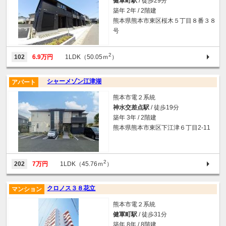
健軍町駅
/ 徒歩29分
築年 2年 / 2階建
熊本県熊本市東区桜木５丁目８番３８
号
2
102
6.9万円
1LDK（50.05ｍ
）
シャーメゾン江津湖
アパート
熊本市電２系統
神水交差点駅
/ 徒歩19分
築年 3年 / 2階建
熊本県熊本市東区下江津６丁目2-11
2
202
7万円
1LDK（45.76ｍ
）
クロノス３８花立
マンション
熊本市電２系統
健軍町駅
/ 徒歩31分
築年 8年 / 8階建