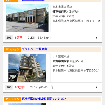
熊本市電２系統
健軍校前駅
/ 徒歩5分
築年 20年 / 2階建
熊本県熊本市東区健軍４丁目１１－９
2
201
6万円
2LDK（58.48ｍ
）
グランベリー長嶺南
マンション
ＪＲ豊肥本線
東海学園前駅
/ 徒歩53分
築年 16年 / 5階建
熊本県熊本市東区長嶺南６丁目10-14
2
205
6.3万円
2LDK（60.45ｍ
）
東海学園前の1LDK賃貸マンション
マンション