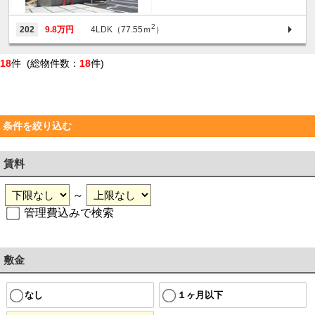
2
202
9.8万円
4LDK（77.55ｍ
）
18
件 (総物件数：
18
件)
条件を絞り込む
賃料
～
管理費込みで検索
敷金
なし
１ヶ月以下