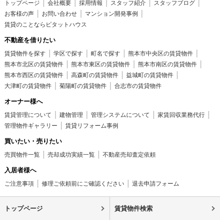
トップページ
会社概要
採用情報
スタッフ紹介
スタッフブログ
お客様の声
お問い合わせ
マンション開発事例
賃貸のことならピタットハウス
不動産を借りたい
賃貸物件を探す
学区で探す
町名で探す
熊本市中央区の賃貸物件
熊本市北区の賃貸物件
熊本市東区の賃貸物件
熊本市南区の賃貸物件
熊本市西区の賃貸物件
高森町の賃貸物件
益城町の賃貸物件
大津町の賃貸物件
菊陽町の賃貸物件
合志市の賃貸物件
オーナー様へ
賃貸管理について
建物管理
管理システムについて
家賃回収業務代行
管理物件ギャラリー
賃貸リフォーム事例
買いたい・売りたい
売買物件一覧
売却成功実績一覧
不動産売却査定依頼
入居者様へ
ご注意事項
修理ご依頼前にご確認ください
退去申請フォーム
トップページ
賃貸物件検索