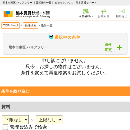
熊本市東区 バリアフリー ｜賃貸物件一覧｜ ピタットハウス 熊本賃貸サポート
入居者様へ
お知らせ
お問合せ
TOPページ
>
物件検索
>
物件一覧
選択中の条件
条件
熊本市東区 バリアフリー
変更
申し訳ございません。
只今、お探しの物件はございません。
条件を変えて再度検索をお試しください。
条件を絞り込む
賃料
～
管理費込みで検索