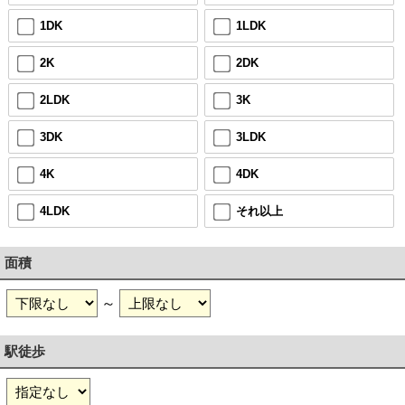
1DK
1LDK
2K
2DK
2LDK
3K
3DK
3LDK
4K
4DK
4LDK
それ以上
面積
～
駅徒歩