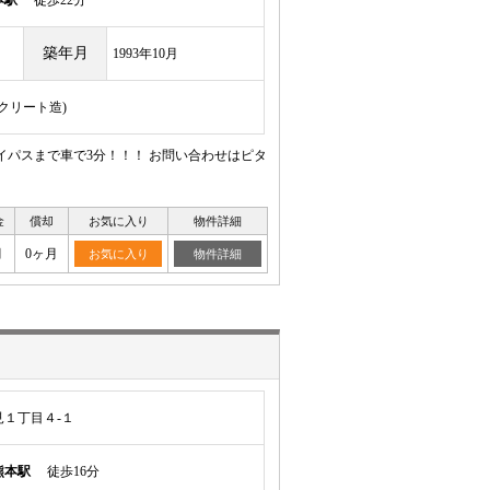
本駅
徒歩22分
築年月
1993年10月
ンクリート造)
イパスまで車で3分！！！ お問い合わせはピタ
金
償却
お気に入り
物件詳細
月
0ヶ月
お気に入り
物件詳細
１丁目４-１
熊本駅
徒歩16分