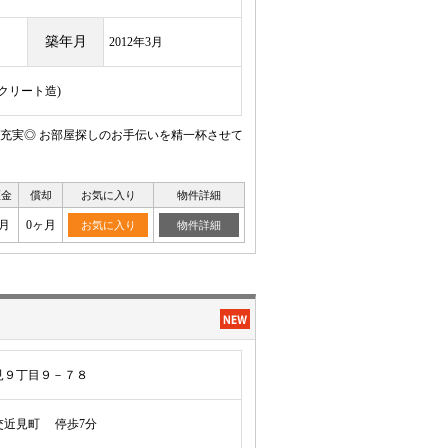
築年月
2012年3月
ンクリート造)
充実◎ お部屋探しのお手伝いを精一杯させて
証金
償却
お気に入り
物件詳細
月
0ヶ月
お気に入り
物件詳細
見９丁目９－７８
近見町 停歩7分