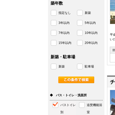
築年数
指定なし
新築
3年以内
5年以内
7年以内
10年以内
平
いた
15年以内
20年以内
新築・駐車場
新築
駐車場
チ
◆ バス・トイレ・洗面所
バストイレ
追焚機能浴
別
室