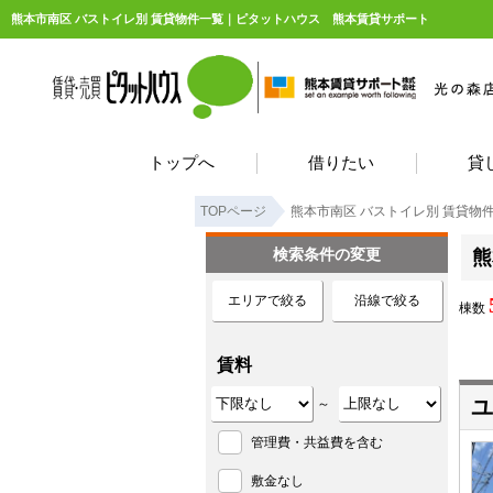
熊本市南区 バストイレ別 賃貸物件一覧｜ピタットハウス 熊本賃貸サポート
トップへ
借りたい
貸
TOPページ
熊本市南区 バストイレ別 賃貸物
検索条件の変更
熊
エリアで絞る
沿線で絞る
棟数
賃料
ユ
～
管理費・共益費を含む
敷金なし