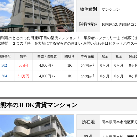
物件種別
マンション
階数/構造
10階建/RC造(鉄筋コ
活環境のととのった田迎6丁目の築浅マンション！！単身者～ファミリーまで幅広く
の時間 ２つの「時」を大切にする安らぎの住まい お問い合わせはピタットハウス平成店09
部屋番号
賃料
共益 / 管理費
間取り
専有面積
敷金
礼金
保証
2
302
5万円
4,000円 / -
1K
0ヶ月
0ヶ月
0ヶ
29.25ｍ
2
504
5.1万円
4,000円 / -
1K
0ヶ月
0ヶ月
0ヶ
29.25ｍ
熊本の3LDK賃貸マンション
所在地
熊本県熊本市南区田迎
交通