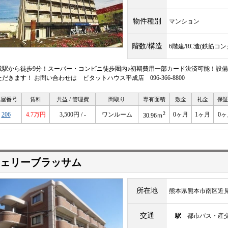
物件種別
マンション
階数/構造
6階建/RC造(鉄筋コ
成駅から徒歩9分！スーパー・コンビニ徒歩圏内♪初期費用一部カード決済可能！設備
だきます！ お問い合わせは ピタットハウス平成店 096-366-8800
部屋番号
賃料
共益 / 管理費
間取り
専有面積
敷金
礼金
保
2
206
4.7万円
3,500円 / -
ワンルーム
0ヶ月
1ヶ月
0ヶ
30.96ｍ
ェリーブラッサム
所在地
熊本県熊本市南区近
交通
駅
都市バス・産交