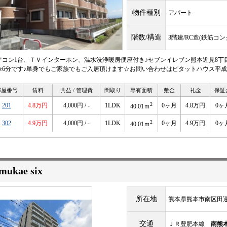
物件種別
アパート
階数/構造
3階建/RC造(鉄筋コ
アコン1台、ＴＶインターホン、温水洗浄暖房便座付き♪セブンイレブン熊本近見8丁
歩6分です♪単身でもご家族でもご入居頂けます☆お問い合わせはピタットハウス平成店096-
部屋番号
賃料
共益 / 管理費
間取り
専有面積
敷金
礼金
保証
2
201
4.8万円
4,000円 / -
1LDK
0ヶ月
4.8万円
0ヶ
40.01ｍ
2
302
4.9万円
4,000円 / -
1LDK
0ヶ月
4.9万円
0ヶ
40.01ｍ
mukae six
所在地
熊本県熊本市南区田迎６
交通
ＪＲ豊肥本線
南熊