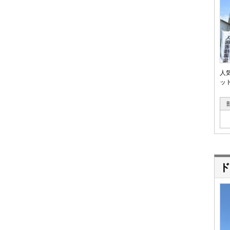
人
ット
ド