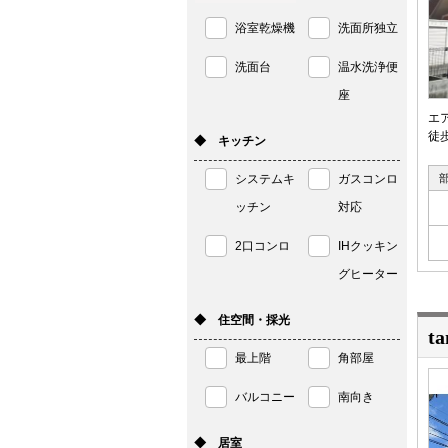
浴室乾燥機
洗面所独立
洗面台
温水洗浄便
座
エ
徒
◆ キッチン
システムキ
ガスコンロ
ッチン
対応
2口コンロ
IHクッキン
グヒーター
◆ 住空間・採光
ta
最上階
角部屋
バルコニー
南向き
◆ 居室