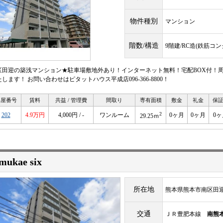
物件種別
マンション
階数/構造
9階建/RC造(鉄筋コ
区田迎の築浅マンション★駐車場敷地外あり！インターネット無料！宅配BOX付！周
します！ お問い合わせはピタットハウス平成店096-366-8800！
部屋番号
賃料
共益 / 管理費
間取り
専有面積
敷金
礼金
保
2
202
4.9万円
4,000円 / -
ワンルーム
0ヶ月
0ヶ月
0ヶ
29.25ｍ
mukae six
所在地
熊本県熊本市南区田迎６
交通
ＪＲ豊肥本線
南熊