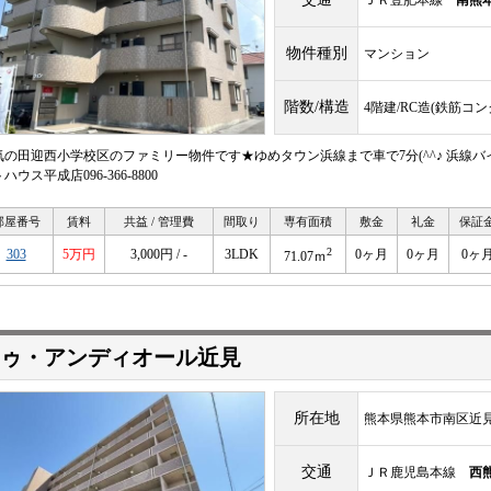
ＪＲ豊肥本線
南熊
物件種別
マンション
階数/構造
4階建/RC造(鉄筋コ
気の田迎西小学校区のファミリー物件です★ゆめタウン浜線まで車で7分(^^♪ 浜線バ
ハウス平成店096-366-8800
部屋番号
賃料
共益 / 管理費
間取り
専有面積
敷金
礼金
保証
2
303
5万円
3,000円 / -
3LDK
0ヶ月
0ヶ月
0ヶ
71.07ｍ
ゥ・アンディオール近見
所在地
熊本県熊本市南区近見
交通
ＪＲ鹿児島本線
西