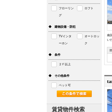
フローリン
ロフト
グ
◆ 建物設備・防犯
南
TVインタ
オートロッ
いた
ーホン
ク
◆ 条件
２Ｆ以上
◆ その他条件
ta
ペット可
賃貸物件検索