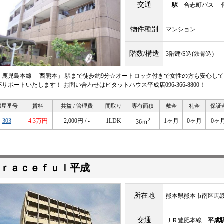
交通
駅
合志町バス 停
物件種別
マンション
階数/構造
3階建/S造(鉄骨造)
Ｒ鹿児島本線 「西熊本」 駅まで徒歩約9分☆オートロック付きで女性の方も安心し
杯サポートいたします！ お問い合わせはピタットハウス平成店096-366-8800！
部屋番号
賃料
共益 / 管理費
間取り
専有面積
敷金
礼金
保証
2
303
4.3万円
2,000円 / -
1LDK
1ヶ月
0ヶ月
0ヶ
36ｍ
ｒａｃｅｆｕｌ平成
所在地
熊本県熊本市南区馬
交通
ＪＲ豊肥本線
平成