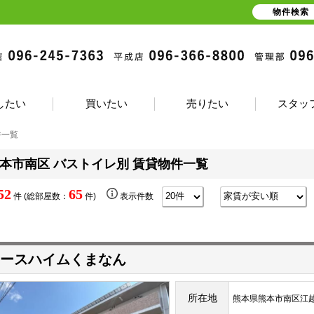
物件検索
したい
買いたい
売りたい
スタッ
件一覧
本市南区 バストイレ別 賃貸物件一覧
52
65
件 (総部屋数：
件)
表示件数
ースハイムくまなん
所在地
熊本県熊本市南区江越