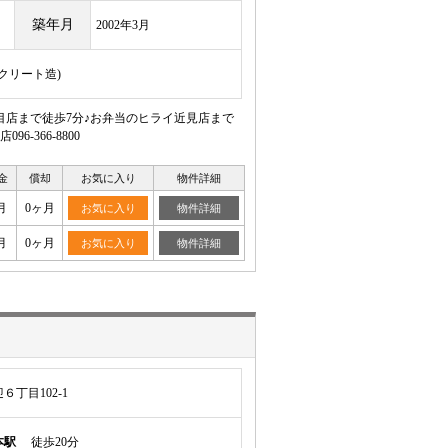
築年月
2002年3月
ンクリート造)
目店まで徒歩7分♪お弁当のヒライ近見店まで
366-8800
金
償却
お気に入り
物件詳細
月
0ヶ月
お気に入り
物件詳細
月
0ヶ月
お気に入り
物件詳細
丁目102-1
本駅
徒歩20分