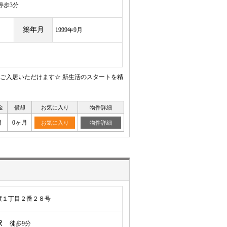
歩3分
築年月
1999年9月
てご入居いただけます☆ 新生活のスタートを精
金
償却
お気に入り
物件詳細
月
0ヶ月
お気に入り
物件詳細
渡１丁目２番２８号
駅
徒歩9分