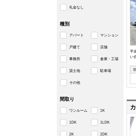
礼金なし
種別
アパート
マンション
戸建て
店舗
平
い合
事務所
倉庫・工場
貸土地
駐車場
その他
間取り
カ
ワンルーム
1K
1DK
1LDK
2K
2DK