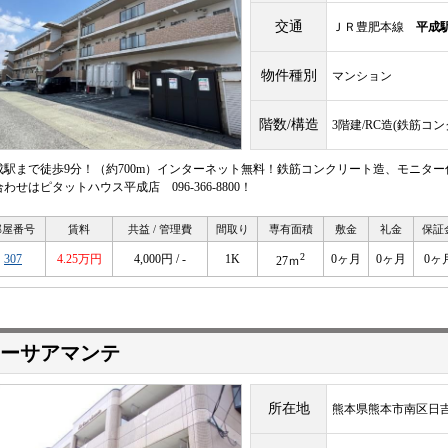
交通
ＪＲ豊肥本線
平成
物件種別
マンション
階数/構造
3階建/RC造(鉄筋コ
成駅まで徒歩9分！（約700m）インターネット無料！鉄筋コンクリート造、モニター
わせはピタットハウス平成店 096-366-8800！
部屋番号
賃料
共益 / 管理費
間取り
専有面積
敷金
礼金
保証
2
307
4.25万円
4,000円 / -
1K
0ヶ月
0ヶ月
0ヶ
27ｍ
ーサアマンテ
所在地
熊本県熊本市南区日