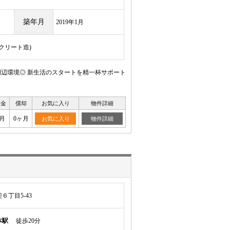
築年月
2019年1月
ンクリート造)
辺環境◎ 新生活のスタートを精一杯サポート
証金
償却
お気に入り
物件詳細
月
0ヶ月
お気に入り
物件詳細
丁目5-43
本駅
徒歩20分