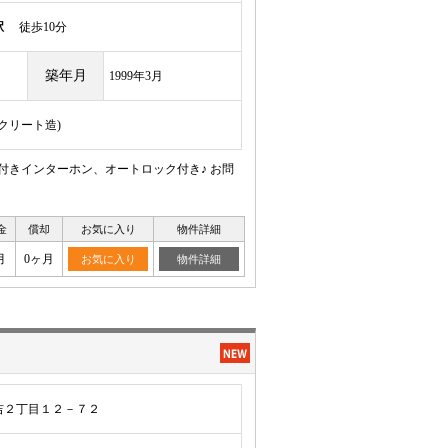
駅
徒歩10分
築年月
1999年3月
ンクリート造)
付きインターホン、オートロック付き♪ お問
金
償却
お気に入り
物件詳細
月
0ヶ月
お気に入り
物件詳細
吉２丁目１２－７２