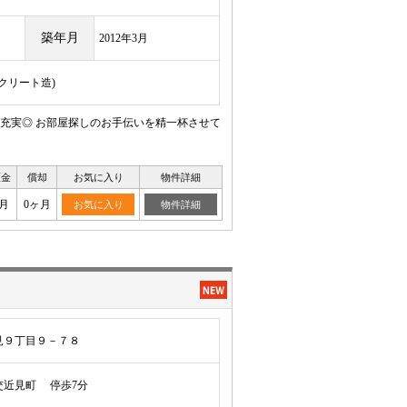
築年月
2012年3月
ンクリート造)
充実◎ お部屋探しのお手伝いを精一杯させて
証金
償却
お気に入り
物件詳細
月
0ヶ月
お気に入り
物件詳細
見９丁目９－７８
近見町 停歩7分