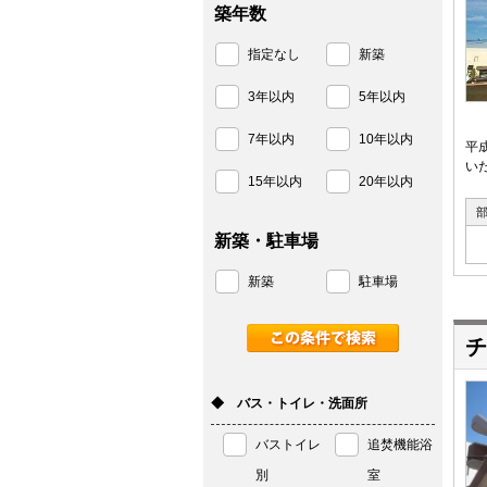
築年数
指定なし
新築
3年以内
5年以内
7年以内
10年以内
平
いた
15年以内
20年以内
新築・駐車場
新築
駐車場
チ
◆ バス・トイレ・洗面所
バストイレ
追焚機能浴
別
室