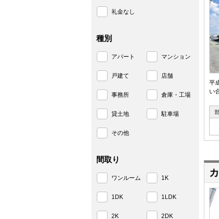
礼金なし
種別
アパート
マンション
戸建て
店舗
平
い合
事務所
倉庫・工場
貸土地
駐車場
その他
間取り
カ
ワンルーム
1K
1DK
1LDK
2K
2DK