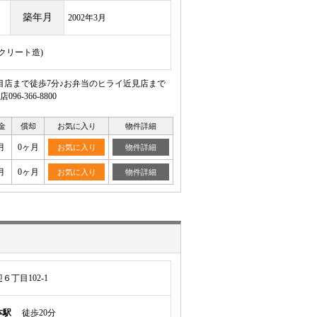
築年月
2002年3月
ンクリート造)
目店まで徒歩7分♪お弁当のヒライ近見店まで
366-8800
金
償却
お気に入り
物件詳細
月
0ヶ月
お気に入り
物件詳細
月
0ヶ月
お気に入り
物件詳細
丁目102-1
本駅
徒歩20分