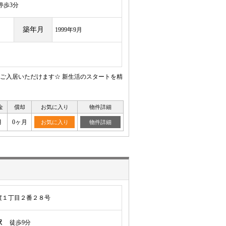
歩3分
築年月
1999年9月
てご入居いただけます☆ 新生活のスタートを精
金
償却
お気に入り
物件詳細
月
0ヶ月
お気に入り
物件詳細
渡１丁目２番２８号
駅
徒歩9分