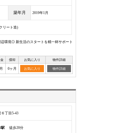
築年月
2019年1月
ンクリート造)
辺環境◎ 新生活のスタートを精一杯サポート
証金
償却
お気に入り
物件詳細
月
0ヶ月
お気に入り
物件詳細
丁目5-43
本駅
徒歩20分