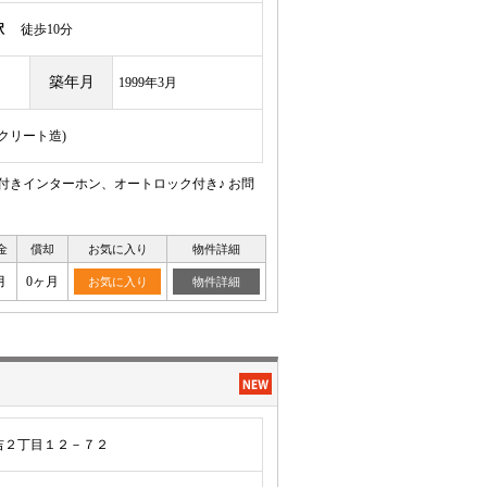
駅
徒歩10分
築年月
1999年3月
ンクリート造)
付きインターホン、オートロック付き♪ お問
金
償却
お気に入り
物件詳細
月
0ヶ月
お気に入り
物件詳細
吉２丁目１２－７２