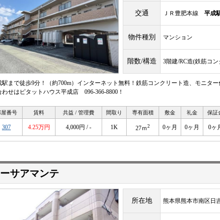
交通
ＪＲ豊肥本線
平成
物件種別
マンション
階数/構造
3階建/RC造(鉄筋コ
成駅まで徒歩9分！（約700m）インターネット無料！鉄筋コンクリート造、モニター
わせはピタットハウス平成店 096-366-8800！
部屋番号
賃料
共益 / 管理費
間取り
専有面積
敷金
礼金
保証
2
307
4.25万円
4,000円 / -
1K
0ヶ月
0ヶ月
0ヶ
27ｍ
ーサアマンテ
所在地
熊本県熊本市南区日