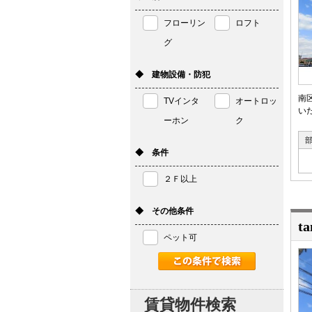
フローリン
ロフト
グ
◆ 建物設備・防犯
南
TVインタ
オートロッ
いた
ーホン
ク
◆ 条件
２Ｆ以上
◆ その他条件
ta
ペット可
賃貸物件検索