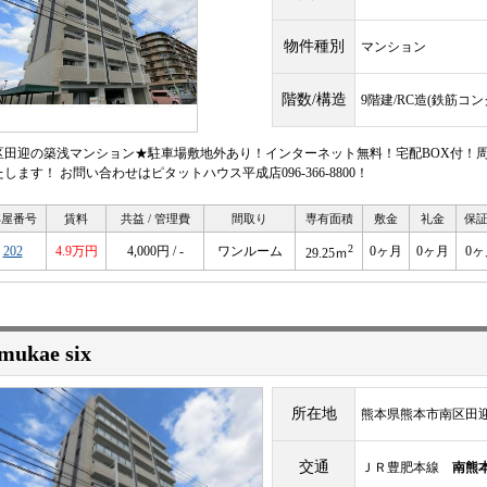
物件種別
マンション
階数/構造
9階建/RC造(鉄筋コ
区田迎の築浅マンション★駐車場敷地外あり！インターネット無料！宅配BOX付！周
します！ お問い合わせはピタットハウス平成店096-366-8800！
部屋番号
賃料
共益 / 管理費
間取り
専有面積
敷金
礼金
保
2
202
4.9万円
4,000円 / -
ワンルーム
0ヶ月
0ヶ月
0ヶ
29.25ｍ
mukae six
所在地
熊本県熊本市南区田迎６
交通
ＪＲ豊肥本線
南熊