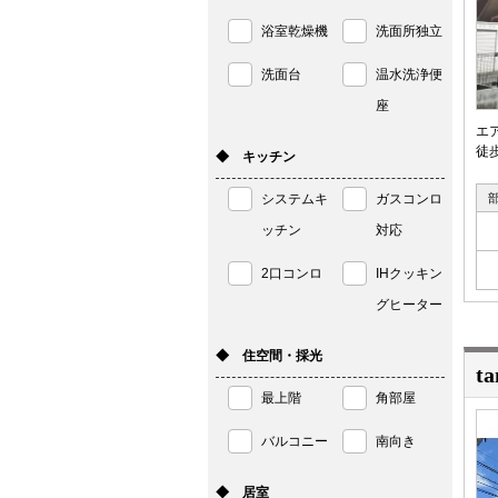
浴室乾燥機
洗面所独立
洗面台
温水洗浄便
座
エ
徒
◆ キッチン
システムキ
ガスコンロ
ッチン
対応
2口コンロ
IHクッキン
グヒーター
◆ 住空間・採光
ta
最上階
角部屋
バルコニー
南向き
◆ 居室