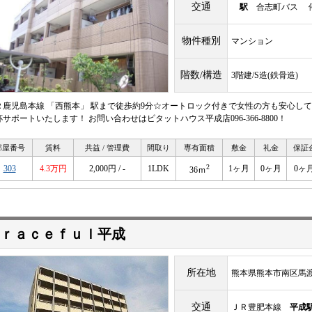
交通
駅
合志町バス 停
物件種別
マンション
階数/構造
3階建/S造(鉄骨造)
Ｒ鹿児島本線 「西熊本」 駅まで徒歩約9分☆オートロック付きで女性の方も安心し
杯サポートいたします！ お問い合わせはピタットハウス平成店096-366-8800！
部屋番号
賃料
共益 / 管理費
間取り
専有面積
敷金
礼金
保証
2
303
4.3万円
2,000円 / -
1LDK
1ヶ月
0ヶ月
0ヶ
36ｍ
ｒａｃｅｆｕｌ平成
所在地
熊本県熊本市南区馬
交通
ＪＲ豊肥本線
平成