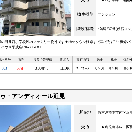
ＪＲ豊肥本線
南熊
物件種別
マンション
階数/構造
4階建/RC造(鉄筋コ
気の田迎西小学校区のファミリー物件です★ゆめタウン浜線まで車で7分(^^♪ 浜線バ
ハウス平成店096-366-8800
部屋番号
賃料
共益 / 管理費
間取り
専有面積
敷金
礼金
保証
2
303
5万円
3,000円 / -
3LDK
0ヶ月
0ヶ月
0ヶ
71.07ｍ
ゥ・アンディオール近見
所在地
熊本県熊本市南区近見
交通
ＪＲ鹿児島本線
西