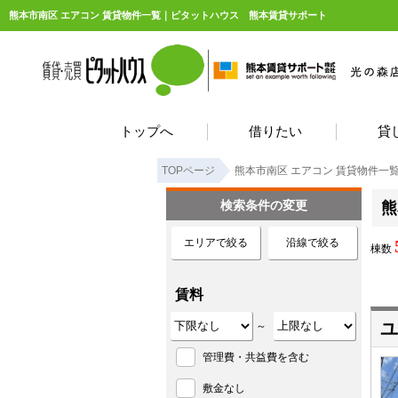
熊本市南区 エアコン 賃貸物件一覧｜ピタットハウス 熊本賃貸サポート
トップへ
借りたい
貸
TOPページ
熊本市南区 エアコン 賃貸物件一
検索条件の変更
熊
エリアで絞る
沿線で絞る
棟数
賃料
ユ
～
管理費・共益費を含む
敷金なし