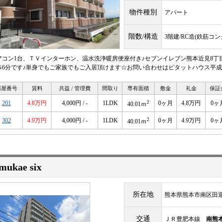
物件種別
アパート
階数/構造
3階建/RC造(鉄筋コ
アコン1台、ＴＶインターホン、温水洗浄暖房便座付き♪セブンイレブン熊本近見8丁
歩6分です♪単身でもご家族でもご入居頂けます☆お問い合わせはピタットハウス平成店096-
部屋番号
賃料
共益 / 管理費
間取り
専有面積
敷金
礼金
保証
2
201
4.8万円
4,000円 / -
1LDK
0ヶ月
4.8万円
0ヶ
40.01ｍ
2
302
4.9万円
4,000円 / -
1LDK
0ヶ月
4.9万円
0ヶ
40.01ｍ
mukae six
所在地
熊本県熊本市南区田迎６
交通
ＪＲ豊肥本線
南熊