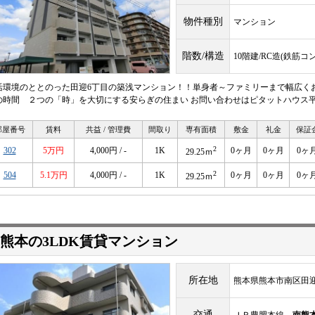
物件種別
マンション
階数/構造
10階建/RC造(鉄筋コ
活環境のととのった田迎6丁目の築浅マンション！！単身者～ファミリーまで幅広く
の時間 ２つの「時」を大切にする安らぎの住まい お問い合わせはピタットハウス平成店09
部屋番号
賃料
共益 / 管理費
間取り
専有面積
敷金
礼金
保証
2
302
5万円
4,000円 / -
1K
0ヶ月
0ヶ月
0ヶ
29.25ｍ
2
504
5.1万円
4,000円 / -
1K
0ヶ月
0ヶ月
0ヶ
29.25ｍ
熊本の3LDK賃貸マンション
所在地
熊本県熊本市南区田迎
交通