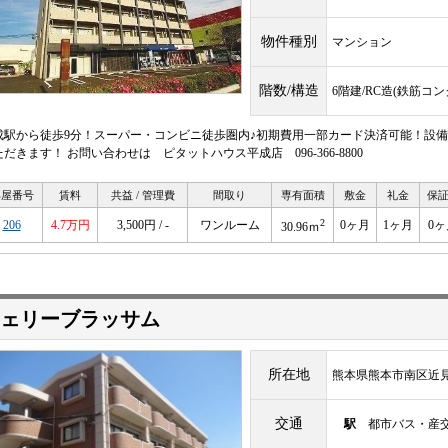
物件種別
マンション
階数/構造
6階建/RC造(鉄筋コ
成駅から徒歩9分！スーパー・コンビニ徒歩圏内♪初期費用一部カード決済可能！設備
だきます！ お問い合わせは ピタットハウス平成店 096-366-8800
部屋番号
賃料
共益 / 管理費
間取り
専有面積
敷金
礼金
保
2
206
4.7万円
3,500円 / -
ワンルーム
0ヶ月
1ヶ月
0ヶ
30.96ｍ
ェリーブラッサム
所在地
熊本県熊本市南区近
交通
駅
都市バス・産交