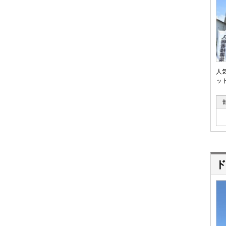
人
ット
ド