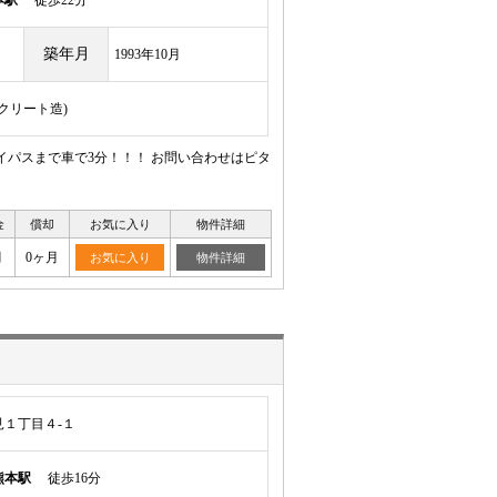
本駅
徒歩22分
築年月
1993年10月
ンクリート造)
イパスまで車で3分！！！ お問い合わせはピタ
金
償却
お気に入り
物件詳細
月
0ヶ月
お気に入り
物件詳細
１丁目４-１
熊本駅
徒歩16分