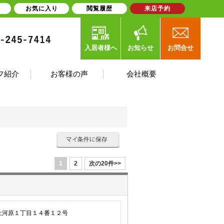
お気に入り
閲覧履歴
来店予約
入居者様へ
お知らせ
お問合せ
フ紹介
お客様の声
会社概要
1
2
次の20件>>
土河原１丁目１４番１２号