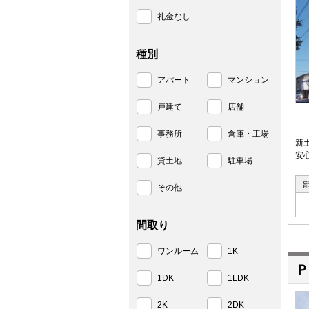
礼金なし
種別
アパート
マンション
戸建て
店舗
事務所
倉庫・工場
新
安
貸土地
駐車場
その他
間取り
ワンルーム
1K
Ｐ
1DK
1LDK
2K
2DK