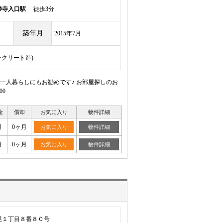
妙寺入口駅
徒歩3分
築年月
2015年7月
ンクリート造)
一人暮らしにもお勧めです♪ お部屋探しのお
00
金
償却
お気に入り
物件詳細
月
0ヶ月
お気に入り
物件詳細
月
0ヶ月
お気に入り
物件詳細
尾１丁目８番８０号