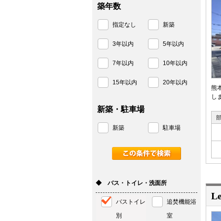
築年数
指定なし
新築
3年以内
5年以内
7年以内
10年以内
15年以内
20年以内
熊
しま
新築・駐車場
新築
駐車場
◆ バス・トイレ・洗面所
Le
バストイレ
追焚機能浴
別
室