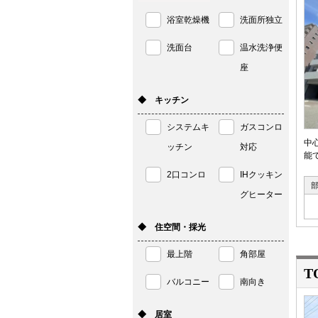
浴室乾燥機
洗面所独立
洗面台
温水洗浄便
座
◆ キッチン
システムキ
ガスコンロ
中
ッチン
対応
能で
2口コンロ
IHクッキン
グヒーター
◆ 住空間・採光
最上階
角部屋
T
バルコニー
南向き
◆ 居室