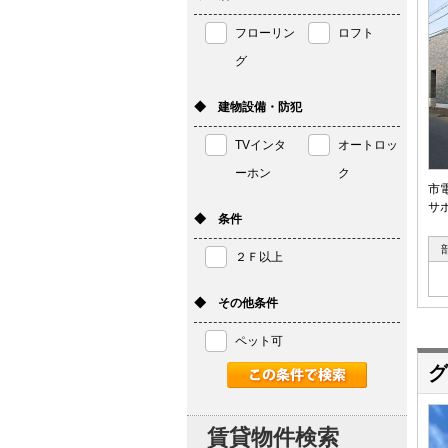
フローリン
ロフト
グ
◆ 建物設備・防犯
TVインタ
オートロッ
ーホン
ク
市
サポ
◆ 条件
２Ｆ以上
◆ その他条件
ペット可
グ
賃貸物件検索