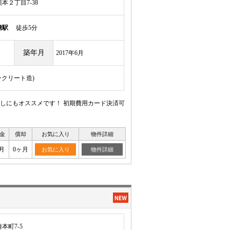
本２丁目7-38
塘駅
徒歩5分
築年月
2017年6月
ンクリート造)
しにもオススメです！ 初期費用カード決済可
金
償却
お気に入り
物件詳細
月
0ヶ月
お気に入り
物件詳細
本町7-5