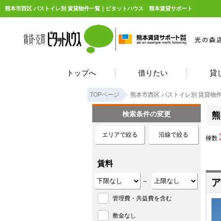
熊本市西区 バストイレ別 賃貸物件一覧｜ピタットハウス 熊本賃貸サポート
トップへ
借りたい
貸
TOPページ
熊本市西区 バストイレ別 賃貸物
検索条件の変更
熊
エリアで絞る
沿線で絞る
棟数
賃料
ア
～
管理費・共益費を含む
敷金なし