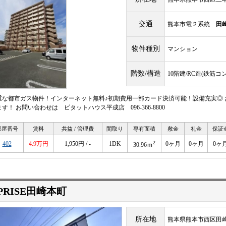
交通
熊本市電２系統
田
物件種別
マンション
階数/構造
10階建/RC造(鉄筋コ
重な都市ガス物件！インターネット無料♪初期費用一部カード決済可能！設備充実◎
す！ お問い合わせは ピタットハウス平成店 096-366-8800
部屋番号
賃料
共益 / 管理費
間取り
専有面積
敷金
礼金
保証
2
402
4.9万円
1,950円 / -
1DK
0ヶ月
0ヶ月
0ヶ
30.96ｍ
PRISE田崎本町
所在地
熊本県熊本市西区田崎本