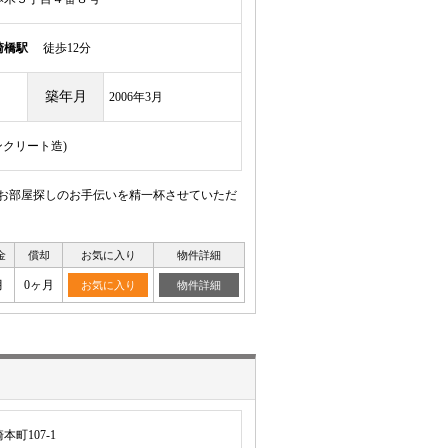
崎橋駅
徒歩12分
築年月
2006年3月
ンクリート造)
 お部屋探しのお手伝いを精一杯させていただ
金
償却
お気に入り
物件詳細
月
0ヶ月
お気に入り
物件詳細
町107-1