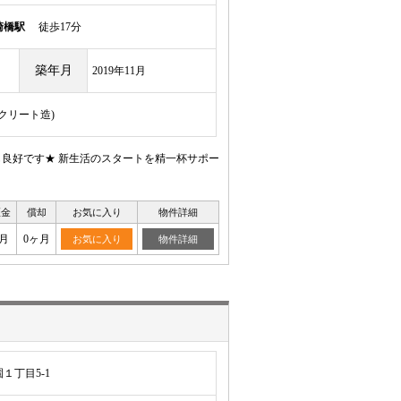
崎橋駅
徒歩17分
築年月
2019年11月
ンクリート造)
も良好です★ 新生活のスタートを精一杯サポー
証金
償却
お気に入り
物件詳細
月
0ヶ月
お気に入り
物件詳細
１丁目5-1