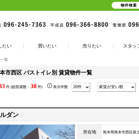
物件検索
したい
買いたい
売りたい
スタッ
件一覧
本市西区 バストイレ別 賃貸物件一覧
33
38
件 (総部屋数：
件)
表示件数
ルダン
所在地
熊本県熊本市西区新