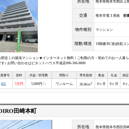
所在地
熊本県熊本市西区上熊
交通
熊本市電３系統
杉
物件種別
マンション
階数/構造
10階建/RC造(鉄筋コ
心部近くの築浅マンション★インターネット無料！ご転勤の方・初めてのお一人暮ら
す♪ お問い合わせはピタットハウス平成店096-366-8800
部屋番号
賃料
共益 / 管理費
間取り
専有面積
敷金
礼金
保証
2
402
5万円
5,000円 / -
ワンルーム
0ヶ月
0ヶ月
0ヶ
30.06ｍ
OIRO田崎本町
所在地
熊本県熊本市西区田崎