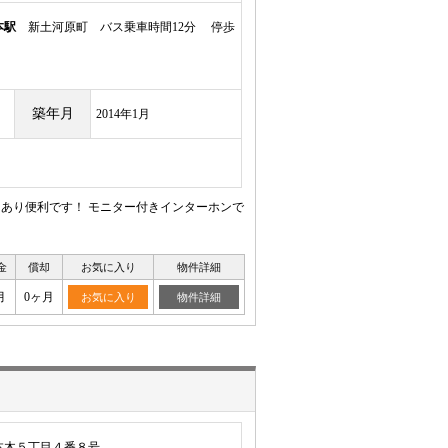
本駅
新土河原町 バス乗車時間12分 停歩
築年月
2014年1月
あり便利です！ モニター付きインターホンで
金
償却
お気に入り
物件詳細
月
0ヶ月
お気に入り
物件詳細
本木５丁目４番８号