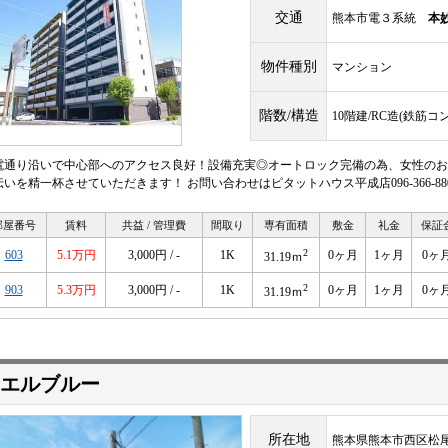
交通
熊本市電３系統
本
物件種別
マンション
階数/構造
10階建/RC造(鉄筋コ
電通り沿いで中心部へのアクセス良好！設備充実◎オートロック完備の為、女性のお
伝いを精一杯させていただきます！ お問い合わせはピタットハウス平成店096-366-88
部屋番号
賃料
共益 / 管理費
間取り
専有面積
敷金
礼金
保証
2
603
5.1万円
3,000円 / -
1K
0ヶ月
1ヶ月
0ヶ
31.19ｍ
2
903
5.3万円
3,000円 / -
1K
0ヶ月
1ヶ月
0ヶ
31.19ｍ
エルブルー
所在地
熊本県熊本市西区松