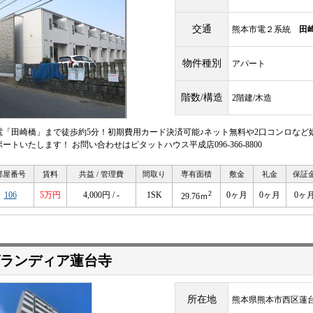
交通
熊本市電２系統
田
物件種別
アパート
階数/構造
2階建/木造
電「田崎橋」まで徒歩約5分！初期費用カード決済可能♪ネット無料や2口コンロなど
ートいたします！ お問い合わせはピタットハウス平成店096-366-8800
部屋番号
賃料
共益 / 管理費
間取り
専有面積
敷金
礼金
保証
2
106
5万円
4,000円 / -
1SK
0ヶ月
0ヶ月
0ヶ
29.76ｍ
ランディア蓮台寺
所在地
熊本県熊本市西区蓮台寺