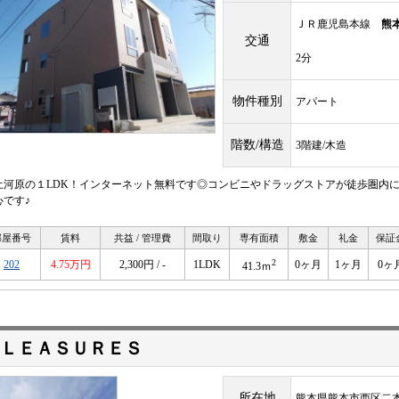
ＪＲ鹿児島本線
熊
交通
2分
物件種別
アパート
階数/構造
3階建/木造
土河原の１LDK！インターネット無料です◎コンビニやドラッグストアが徒歩圏内に
心です♪
部屋番号
賃料
共益 / 管理費
間取り
専有面積
敷金
礼金
保証
2
202
4.75万円
2,300円 / -
1LDK
0ヶ月
1ヶ月
0ヶ
41.3ｍ
ＬＥＡＳＵＲＥＳ
所在地
熊本県熊本市西区二