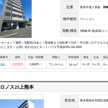
交通
熊本市電２系統
田
物件種別
マンション
階数/構造
9階建/RC造(鉄筋コ
ンターネット無料！宅配BOXあり！熊本駅まで自転車で10分！中心部へのアクセス
たします！ お問い合わせはピタットハウス平成店096-366-8800
屋番号
賃料
共益 / 管理費
間取り
専有面積
敷金
礼金
保
2
804
5.05万円
5,000円 / -
ワンルーム
0ヶ月
0ヶ月
0ヶ
30.1ｍ
ロノス25上熊本
所在地
熊本県熊本市西区花園