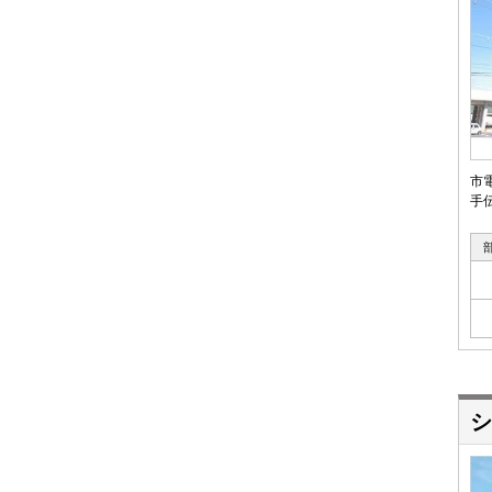
市
手
シ