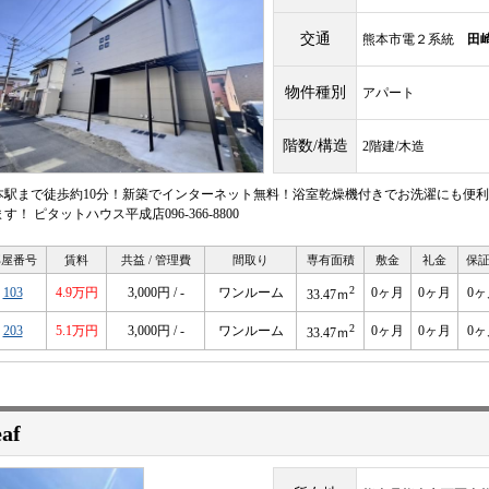
交通
熊本市電２系統
田
物件種別
アパート
階数/構造
2階建/木造
本駅まで徒歩約10分！新築でインターネット無料！浴室乾燥機付きでお洗濯にも便利
す！ ピタットハウス平成店096-366-8800
部屋番号
賃料
共益 / 管理費
間取り
専有面積
敷金
礼金
保
2
103
4.9万円
3,000円 / -
ワンルーム
0ヶ月
0ヶ月
0ヶ
33.47ｍ
2
203
5.1万円
3,000円 / -
ワンルーム
0ヶ月
0ヶ月
0ヶ
33.47ｍ
af