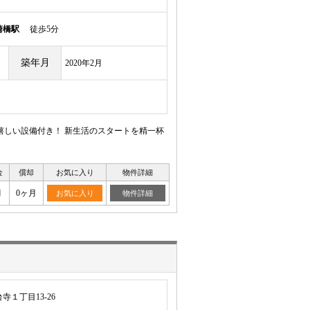
崎橋駅
徒歩5分
築年月
2020年2月
嬉しい設備付き！ 新生活のスタートを精一杯
金
償却
お気に入り
物件詳細
月
0ヶ月
お気に入り
物件詳細
１丁目13-26