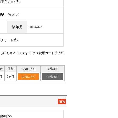
本２丁目7-38
塘駅
徒歩5分
築年月
2017年6月
ンクリート造)
しにもオススメです！ 初期費用カード決済可
金
償却
お気に入り
物件詳細
月
0ヶ月
お気に入り
物件詳細
本町7-5