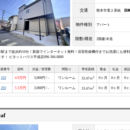
交通
熊本市電２系統
田
物件種別
アパート
階数/構造
2階建/木造
本駅まで徒歩約10分！新築でインターネット無料！浴室乾燥機付きでお洗濯にも便利
す！ ピタットハウス平成店096-366-8800
部屋番号
賃料
共益 / 管理費
間取り
専有面積
敷金
礼金
保
2
103
4.9万円
3,000円 / -
ワンルーム
0ヶ月
0ヶ月
0ヶ
33.47ｍ
2
203
5.1万円
3,000円 / -
ワンルーム
0ヶ月
0ヶ月
0ヶ
33.47ｍ
af