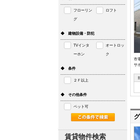
フローリン
ロフト
グ
◆ 建物設備・防犯
TVインタ
オートロッ
ーホン
ク
市
サポ
◆ 条件
２Ｆ以上
◆ その他条件
ペット可
グ
賃貸物件検索