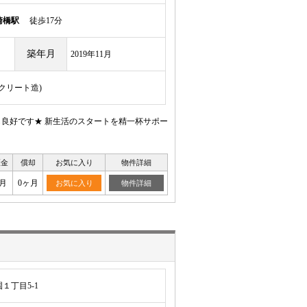
崎橋駅
徒歩17分
築年月
2019年11月
ンクリート造)
も良好です★ 新生活のスタートを精一杯サポー
証金
償却
お気に入り
物件詳細
月
0ヶ月
お気に入り
物件詳細
１丁目5-1