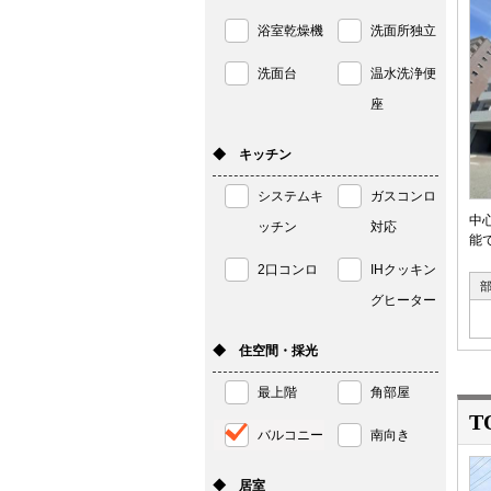
浴室乾燥機
洗面所独立
洗面台
温水洗浄便
座
◆ キッチン
システムキ
ガスコンロ
中
ッチン
対応
能で
2口コンロ
IHクッキン
グヒーター
◆ 住空間・採光
最上階
角部屋
T
バルコニー
南向き
◆ 居室