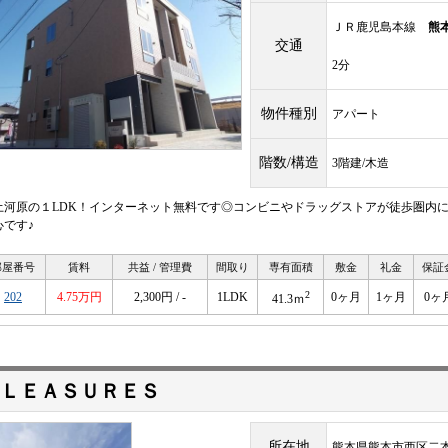
ＪＲ鹿児島本線
熊
交通
2分
物件種別
アパート
階数/構造
3階建/木造
土河原の１LDK！インターネット無料です◎コンビニやドラッグストアが徒歩圏内に
心です♪
部屋番号
賃料
共益 / 管理費
間取り
専有面積
敷金
礼金
保証
2
202
4.75万円
2,300円 / -
1LDK
0ヶ月
1ヶ月
0ヶ
41.3ｍ
ＬＥＡＳＵＲＥＳ
所在地
熊本県熊本市西区二