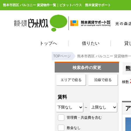
熊本市西区 バルコニー 賃貸物件一覧｜ピタットハウス 熊本賃貸サポート
トップへ
借りたい
貸
TOPページ
熊本市西区 バルコニー 賃貸物件
検索条件の変更
熊
エリアで絞る
沿線で絞る
棟数
賃料
ア
～
管理費・共益費を含む
敷金なし