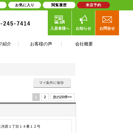
お気に入り
閲覧履歴
来店予約
入居者様へ
お知らせ
お問合せ
フ紹介
お客様の声
会社概要
1
2
次の20件>>
土河原１丁目１４番１２号