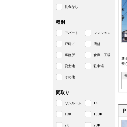
礼金なし
種別
アパート
マンション
戸建て
店舗
事務所
倉庫・工場
新
安
貸土地
駐車場
その他
間取り
ワンルーム
1K
Ｐ
1DK
1LDK
2K
2DK