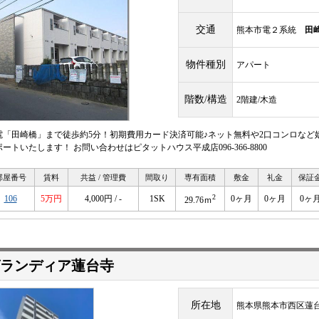
交通
熊本市電２系統
田
物件種別
アパート
階数/構造
2階建/木造
電「田崎橋」まで徒歩約5分！初期費用カード決済可能♪ネット無料や2口コンロなど
ートいたします！ お問い合わせはピタットハウス平成店096-366-8800
部屋番号
賃料
共益 / 管理費
間取り
専有面積
敷金
礼金
保証
2
106
5万円
4,000円 / -
1SK
0ヶ月
0ヶ月
0ヶ
29.76ｍ
ランディア蓮台寺
所在地
熊本県熊本市西区蓮台寺