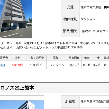
交通
熊本市電２系統
田
物件種別
マンション
階数/構造
9階建/RC造(鉄筋コ
ンターネット無料！宅配BOXあり！熊本駅まで自転車で10分！中心部へのアクセス
たします！ お問い合わせはピタットハウス平成店096-366-8800
屋番号
賃料
共益 / 管理費
間取り
専有面積
敷金
礼金
保
2
804
5.05万円
5,000円 / -
ワンルーム
0ヶ月
0ヶ月
0ヶ
30.1ｍ
ロノス25上熊本
所在地
熊本県熊本市西区花園