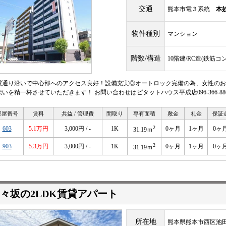
交通
熊本市電３系統
本
物件種別
マンション
階数/構造
10階建/RC造(鉄筋コ
電通り沿いで中心部へのアクセス良好！設備充実◎オートロック完備の為、女性のお
伝いを精一杯させていただきます！ お問い合わせはピタットハウス平成店096-366-88
部屋番号
賃料
共益 / 管理費
間取り
専有面積
敷金
礼金
保証
2
603
5.1万円
3,000円 / -
1K
0ヶ月
1ヶ月
0ヶ
31.19ｍ
2
903
5.3万円
3,000円 / -
1K
0ヶ月
1ヶ月
0ヶ
31.19ｍ
々坂の2LDK賃貸アパート
所在地
熊本県熊本市西区池田２