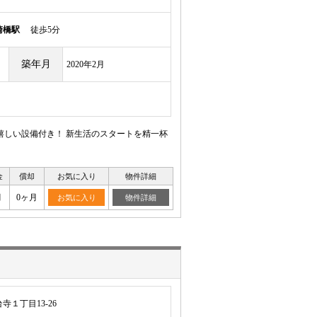
崎橋駅
徒歩5分
築年月
2020年2月
嬉しい設備付き！ 新生活のスタートを精一杯
金
償却
お気に入り
物件詳細
月
0ヶ月
お気に入り
物件詳細
１丁目13-26