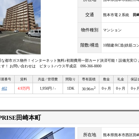
交通
熊本市電２系統
田
物件種別
マンション
階数/構造
10階建/RC造(鉄筋コ
重な都市ガス物件！インターネット無料♪初期費用一部カード決済可能！設備充実◎
す！ お問い合わせは ピタットハウス平成店 096-366-8800
部屋番号
賃料
共益 / 管理費
間取り
専有面積
敷金
礼金
保証
2
402
4.9万円
1,950円 / -
1DK
0ヶ月
0ヶ月
0ヶ
30.96ｍ
PRISE田崎本町
所在地
熊本県熊本市西区田崎本