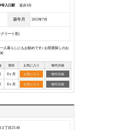
妙寺入口駅
徒歩3分
築年月
2015年7月
ンクリート造)
一人暮らしにもお勧めです♪ お部屋探しのお
00
金
償却
お気に入り
物件詳細
月
0ヶ月
お気に入り
物件詳細
月
0ヶ月
お気に入り
物件詳細
丁目25-40