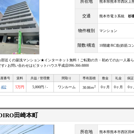
所在地
熊本県熊本市西区上熊
交通
熊本市電３系統
杉
物件種別
マンション
階数/構造
10階建/RC造(鉄筋コ
心部近くの築浅マンション★インターネット無料！ご転勤の方・初めてのお一人暮ら
す♪ お問い合わせはピタットハウス平成店096-366-8800
部屋番号
賃料
共益 / 管理費
間取り
専有面積
敷金
礼金
保証
2
402
5万円
5,000円 / -
ワンルーム
0ヶ月
0ヶ月
0ヶ
30.06ｍ
OIRO田崎本町
所在地
熊本県熊本市西区田崎