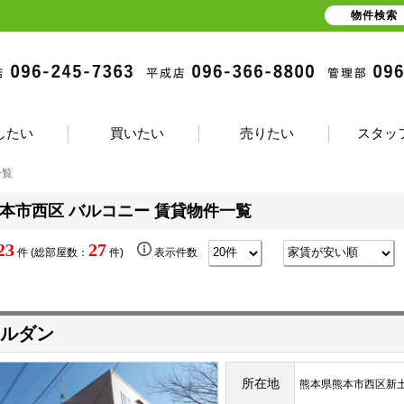
物件検索
したい
買いたい
売りたい
スタッ
一覧
本市西区 バルコニー 賃貸物件一覧
23
27
件 (総部屋数：
件)
表示件数
ルダン
所在地
熊本県熊本市西区新