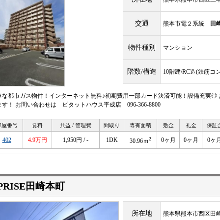
交通
熊本市電２系統
田
物件種別
マンション
階数/構造
10階建/RC造(鉄筋コ
重な都市ガス物件！インターネット無料♪初期費用一部カード決済可能！設備充実◎
す！ お問い合わせは ピタットハウス平成店 096-366-8800
部屋番号
賃料
共益 / 管理費
間取り
専有面積
敷金
礼金
保証
2
402
4.9万円
1,950円 / -
1DK
0ヶ月
0ヶ月
0ヶ
30.96ｍ
PRISE田崎本町
所在地
熊本県熊本市西区田崎本