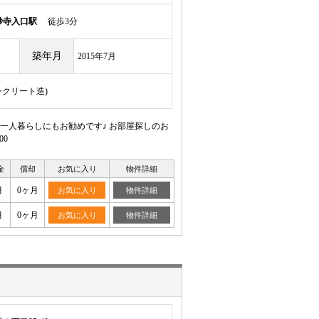
妙寺入口駅
徒歩3分
築年月
2015年7月
ンクリート造)
一人暮らしにもお勧めです♪ お部屋探しのお
00
金
償却
お気に入り
物件詳細
月
0ヶ月
お気に入り
物件詳細
月
0ヶ月
お気に入り
物件詳細