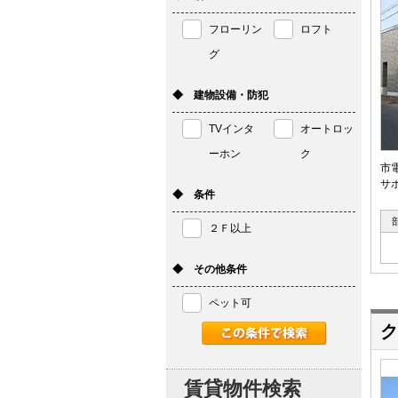
フローリン
ロフト
グ
◆ 建物設備・防犯
TVインタ
オートロッ
ーホン
ク
市
サポ
◆ 条件
２Ｆ以上
◆ その他条件
ペット可
ク
賃貸物件検索