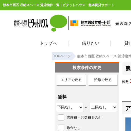
熊本市西区 収納スペース 賃貸物件一覧｜ピタットハウス 熊本賃貸サポート
トップへ
借りたい
貸
TOPページ
熊本市西区 収納スペース 賃貸物
検索条件の変更
熊
エリアで絞る
沿線で絞る
棟数
賃料
ア
～
管理費・共益費を含む
敷金なし