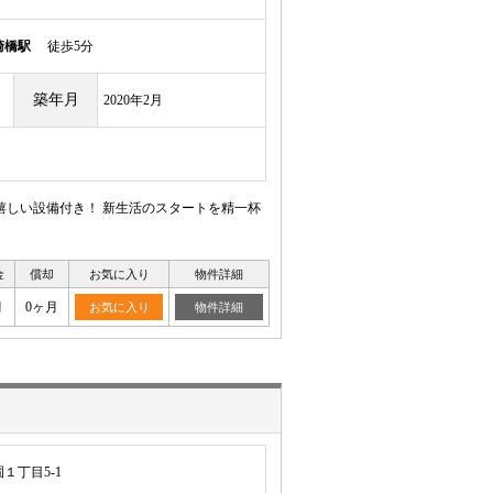
崎橋駅
徒歩5分
築年月
2020年2月
嬉しい設備付き！ 新生活のスタートを精一杯
金
償却
お気に入り
物件詳細
月
0ヶ月
お気に入り
物件詳細
１丁目5-1