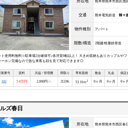
所在地
熊本県熊本市西区池田２
交通
熊本電気鉄道
韓々
物件種別
アパート
階数/構造
2階建/軽量鉄骨造
ット使用料無料☆駐車場2台確保可♪各洋室6帖以上！ 大きめ収納もありカップルやフ
ターホン完備なので急な来客も顔を見て対応できます◎
部屋番号
賃料
共益 / 管理費
間取り
専有面積
敷金
礼金
保証
2
102
5.4万円
2,000円 / -
2LDK
0ヶ月
0ヶ月
0ヶ
53.16ｍ
ルズ春日
所在地
熊本県熊本市西区春日６