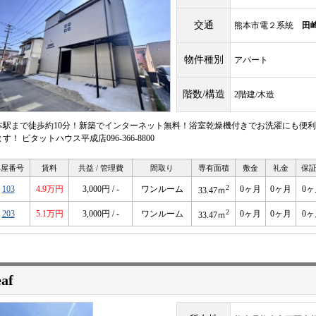
交通
熊本市電２系統
田
物件種別
アパート
階数/構造
2階建/木造
本駅まで徒歩約10分！新築でインターネット無料！浴室乾燥機付きでお洗濯にも便利
す！ ピタットハウス平成店096-366-8800
部屋番号
賃料
共益 / 管理費
間取り
専有面積
敷金
礼金
保
2
103
4.9万円
3,000円 / -
ワンルーム
0ヶ月
0ヶ月
0ヶ
33.47ｍ
2
203
5.1万円
3,000円 / -
ワンルーム
0ヶ月
0ヶ月
0ヶ
33.47ｍ
af