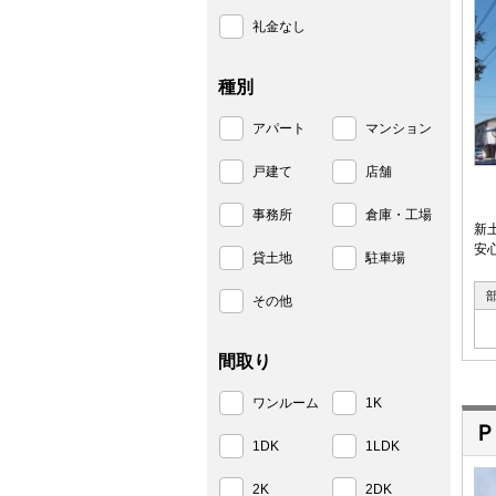
礼金なし
種別
アパート
マンション
戸建て
店舗
事務所
倉庫・工場
新
安
貸土地
駐車場
その他
間取り
ワンルーム
1K
Ｐ
1DK
1LDK
2K
2DK