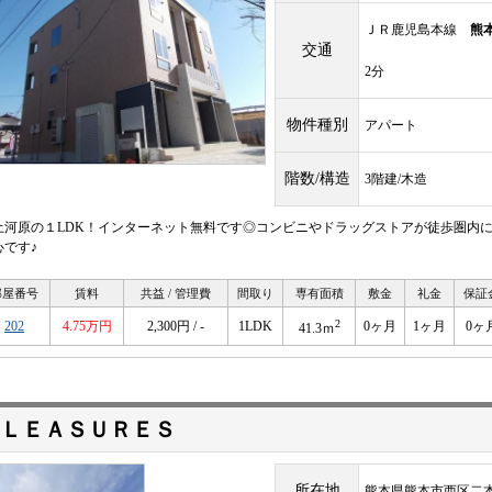
ＪＲ鹿児島本線
熊
交通
2分
物件種別
アパート
階数/構造
3階建/木造
土河原の１LDK！インターネット無料です◎コンビニやドラッグストアが徒歩圏内に
心です♪
部屋番号
賃料
共益 / 管理費
間取り
専有面積
敷金
礼金
保証
2
202
4.75万円
2,300円 / -
1LDK
0ヶ月
1ヶ月
0ヶ
41.3ｍ
ＬＥＡＳＵＲＥＳ
所在地
熊本県熊本市西区二