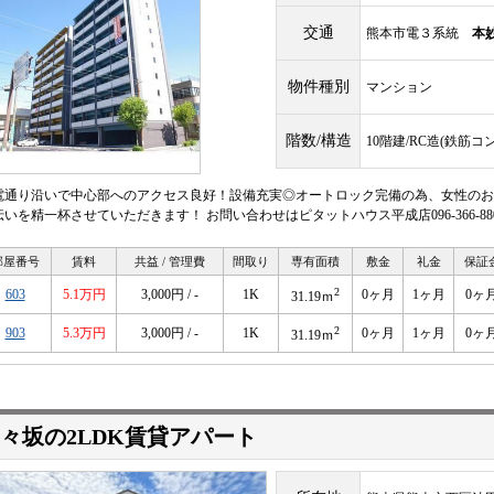
交通
熊本市電３系統
本
物件種別
マンション
階数/構造
10階建/RC造(鉄筋コ
電通り沿いで中心部へのアクセス良好！設備充実◎オートロック完備の為、女性のお
伝いを精一杯させていただきます！ お問い合わせはピタットハウス平成店096-366-88
部屋番号
賃料
共益 / 管理費
間取り
専有面積
敷金
礼金
保証
2
603
5.1万円
3,000円 / -
1K
0ヶ月
1ヶ月
0ヶ
31.19ｍ
2
903
5.3万円
3,000円 / -
1K
0ヶ月
1ヶ月
0ヶ
31.19ｍ
々坂の2LDK賃貸アパート