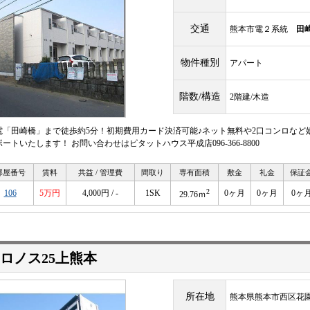
交通
熊本市電２系統
田
物件種別
アパート
階数/構造
2階建/木造
電「田崎橋」まで徒歩約5分！初期費用カード決済可能♪ネット無料や2口コンロなど
ートいたします！ お問い合わせはピタットハウス平成店096-366-8800
部屋番号
賃料
共益 / 管理費
間取り
専有面積
敷金
礼金
保証
2
106
5万円
4,000円 / -
1SK
0ヶ月
0ヶ月
0ヶ
29.76ｍ
ロノス25上熊本
所在地
熊本県熊本市西区花園