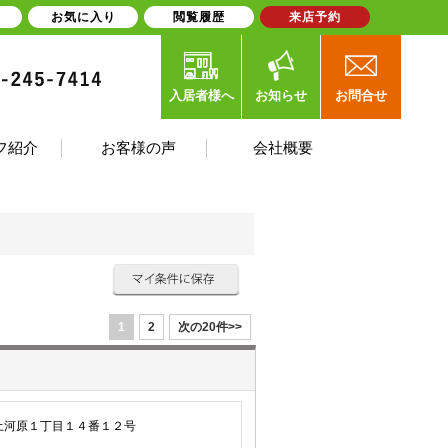
お気に入り
閲覧履歴
来店予約
入居者様へ
お知らせ
お問合せ
フ紹介
お客様の声
会社概要
1
2
次の20件>>
土河原１丁目１４番１２号