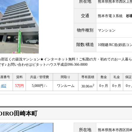
所在地
熊本県熊本市西区上熊
交通
熊本市電３系統
杉
物件種別
マンション
階数/構造
10階建/RC造(鉄筋コ
心部近くの築浅マンション★インターネット無料！ご転勤の方・初めてのお一人暮ら
す♪ お問い合わせはピタットハウス平成店096-366-8800
部屋番号
賃料
共益 / 管理費
間取り
専有面積
敷金
礼金
保証
2
402
5万円
5,000円 / -
ワンルーム
0ヶ月
0ヶ月
0ヶ
30.06ｍ
OIRO田崎本町
所在地
熊本県熊本市西区田崎