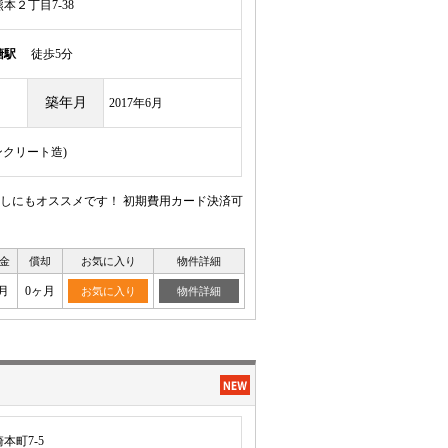
本２丁目7-38
塘駅
徒歩5分
築年月
2017年6月
ンクリート造)
しにもオススメです！ 初期費用カード決済可
金
償却
お気に入り
物件詳細
月
0ヶ月
お気に入り
物件詳細
本町7-5