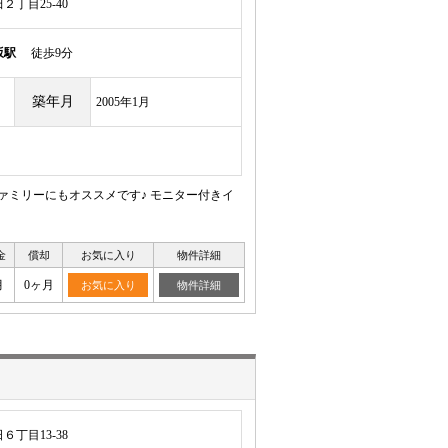
丁目25-40
坂駅
徒歩9分
築年月
2005年1月
ァミリーにもオススメです♪ モニター付きイ
金
償却
お気に入り
物件詳細
月
0ヶ月
お気に入り
物件詳細
丁目13-38