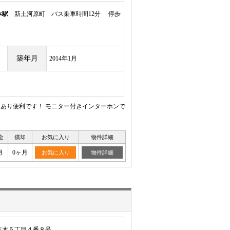
本駅
新土河原町 バス乗車時間12分 停歩
築年月
2014年1月
あり便利です！ モニター付きインターホンで
金
償却
お気に入り
物件詳細
月
0ヶ月
お気に入り
物件詳細
本木５丁目４番８号