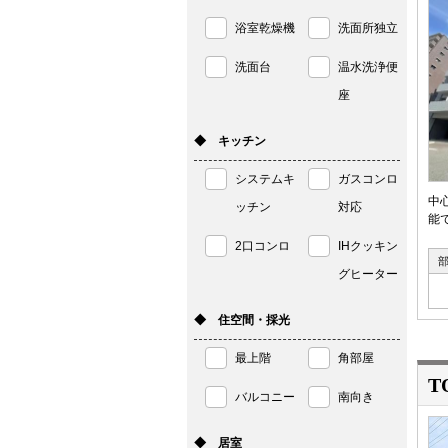
浴室乾燥機
洗面所独立
洗面台
温水洗浄便
座
◆ キッチン
システムキ
ガスコンロ
中
ッチン
対応
能で
2口コンロ
IHクッキン
グヒーター
◆ 住空間・採光
最上階
角部屋
T
バルコニー
南向き
◆ 居室