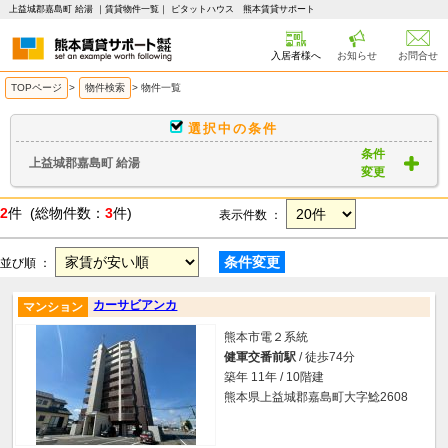
上益城郡嘉島町 給湯 ｜賃貸物件一覧｜ ピタットハウス 熊本賃貸サポート
入居者様へ
お知らせ
お問合せ
TOPページ
>
物件検索
>
物件一覧
選択中の条件
条件
上益城郡嘉島町 給湯
変更
2
件 (総物件数：
3
件)
表示件数 ：
条件変更
並び順 ：
カーサビアンカ
マンション
熊本市電２系統
健軍交番前駅
/ 徒歩74分
築年 11年 / 10階建
熊本県上益城郡嘉島町大字鯰2608