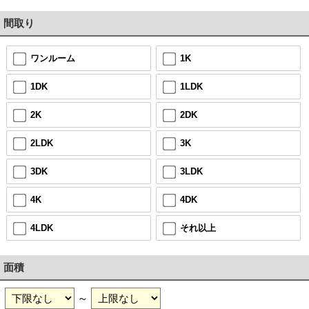
間取り
ワンルーム
1K
1DK
1LDK
2K
2DK
2LDK
3K
3DK
3LDK
4K
4DK
4LDK
それ以上
面積
～