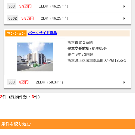
2
303
5.9万円
1LDK（46.25ｍ
）
2
0302
5.8万円
2DK（46.25ｍ
）
パークサイド嘉島
マンション
熊本市電２系統
健軍交番前駅
/ 徒歩65分
築年 9年 / 3階建
熊本県上益城郡嘉島町大字鯰1855-1
2
303
8万円
2LDK（58.3ｍ
）
2
件 (総物件数：
3
件)
条件を絞り込む