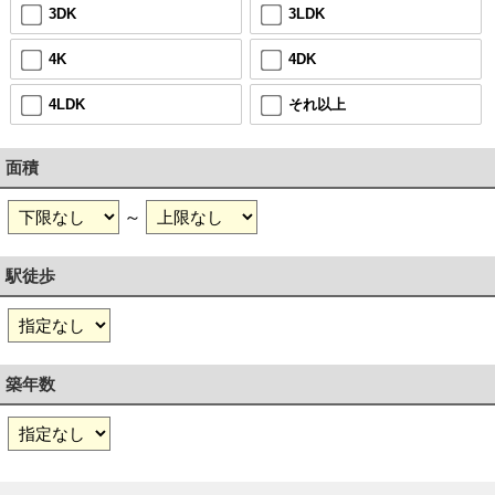
3DK
3LDK
4K
4DK
4LDK
それ以上
面積
～
駅徒歩
築年数