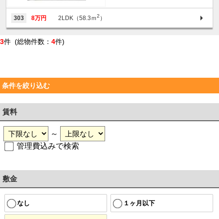
2
303
8万円
2LDK（58.3ｍ
）
3
件 (総物件数：
4
件)
条件を絞り込む
賃料
～
管理費込みで検索
敷金
なし
１ヶ月以下