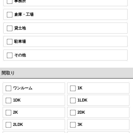
事務所
倉庫・工場
貸土地
駐車場
その他
間取り
ワンルーム
1K
1DK
1LDK
2K
2DK
2LDK
3K