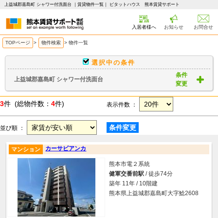
上益城郡嘉島町 シャワー付洗面台 ｜賃貸物件一覧｜ ピタットハウス 熊本賃貸サポート
入居者様へ
お知らせ
お問合せ
TOPページ
>
物件検索
>
物件一覧
選択中の条件
条件
上益城郡嘉島町 シャワー付洗面台
変更
3
件 (総物件数：
4
件)
表示件数 ：
条件変更
並び順 ：
カーサビアンカ
マンション
熊本市電２系統
健軍交番前駅
/ 徒歩74分
築年 11年 / 10階建
熊本県上益城郡嘉島町大字鯰2608