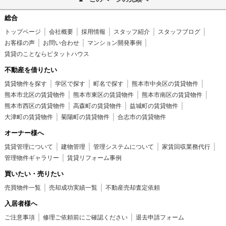
総合
トップページ
会社概要
採用情報
スタッフ紹介
スタッフブログ
お客様の声
お問い合わせ
マンション開発事例
賃貸のことならピタットハウス
不動産を借りたい
賃貸物件を探す
学区で探す
町名で探す
熊本市中央区の賃貸物件
熊本市北区の賃貸物件
熊本市東区の賃貸物件
熊本市南区の賃貸物件
熊本市西区の賃貸物件
高森町の賃貸物件
益城町の賃貸物件
大津町の賃貸物件
菊陽町の賃貸物件
合志市の賃貸物件
オーナー様へ
賃貸管理について
建物管理
管理システムについて
家賃回収業務代行
管理物件ギャラリー
賃貸リフォーム事例
買いたい・売りたい
売買物件一覧
売却成功実績一覧
不動産売却査定依頼
入居者様へ
ご注意事項
修理ご依頼前にご確認ください
退去申請フォーム