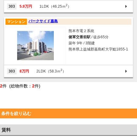
2
303
5.9万円
1LDK（46.25ｍ
）
パークサイド嘉島
マンション
熊本市電２系統
健軍交番前駅
/ 徒歩65分
築年 9年 / 3階建
熊本県上益城郡嘉島町大字鯰1855-1
2
303
8万円
2LDK（58.3ｍ
）
2
件 (総物件数：
2
件)
条件を絞り込む
賃料