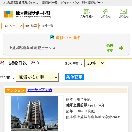
上益城郡嘉島町 宅配ボックス ｜賃貸物件一覧｜ ピタットハウス 熊本賃貸サポート
入居者様へ
お知らせ
お問合せ
TOPページ
>
物件検索
>
物件一覧
選択中の条件
条件
上益城郡嘉島町 宅配ボックス
変更
2
件 (総物件数：
2
件)
表示件数 ：
条件変更
並び順 ：
カーサビアンカ
マンション
熊本市電２系統
健軍交番前駅
/ 徒歩74分
築年 11年 / 10階建
熊本県上益城郡嘉島町大字鯰2608