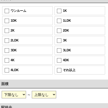
ワンルーム
1K
1DK
1LDK
2K
2DK
2LDK
3K
3DK
3LDK
4K
4DK
4LDK
それ以上
面積
～
駅徒歩