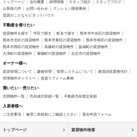
トップページ
会社概要
採用情報
スタッフ紹介
スタッフブログ
お客様の声
お問い合わせ
マンション開発事例
賃貸のことならピタットハウス
不動産を借りたい
賃貸物件を探す
学区で探す
町名で探す
熊本市中央区の賃貸物件
熊本市北区の賃貸物件
熊本市東区の賃貸物件
熊本市南区の賃貸物件
熊本市西区の賃貸物件
高森町の賃貸物件
益城町の賃貸物件
大津町の賃貸物件
菊陽町の賃貸物件
合志市の賃貸物件
オーナー様へ
賃貸管理について
建物管理
管理システムについて
家賃回収業務代行
管理物件ギャラリー
賃貸リフォーム事例
買いたい・売りたい
売買物件一覧
売却成功実績一覧
不動産売却査定依頼
入居者様へ
ご注意事項
修理ご依頼前にご確認ください
退去申請フォーム
トップページ
賃貸物件検索