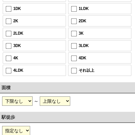
1DK
1LDK
2K
2DK
2LDK
3K
3DK
3LDK
4K
4DK
4LDK
それ以上
面積
～
駅徒歩