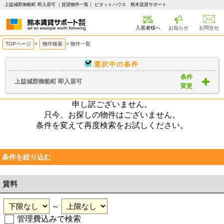
上益城郡御船町 即入居可 ｜賃貸物件一覧｜ ピタットハウス 熊本賃貸サポート
入居者様へ
お知らせ
お問合せ
TOPページ
>
物件検索
>
物件一覧
選択中の条件
条件
上益城郡御船町 即入居可
変更
申し訳ございません。
只今、お探しの物件はございません。
条件を変えて再度検索をお試しください。
条件を絞り込む
賃料
～
管理費込みで検索