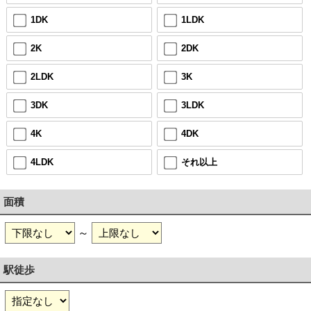
1DK
1LDK
2K
2DK
2LDK
3K
3DK
3LDK
4K
4DK
4LDK
それ以上
面積
～
駅徒歩