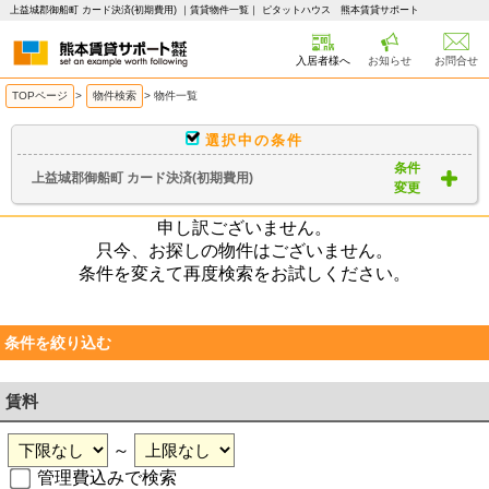
上益城郡御船町 カード決済(初期費用) ｜賃貸物件一覧｜ ピタットハウス 熊本賃貸サポート
入居者様へ
お知らせ
お問合せ
TOPページ
>
物件検索
>
物件一覧
選択中の条件
条件
上益城郡御船町 カード決済(初期費用)
変更
申し訳ございません。
只今、お探しの物件はございません。
条件を変えて再度検索をお試しください。
条件を絞り込む
賃料
～
管理費込みで検索