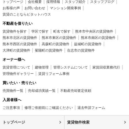
トップページ
会社概要
採用情報
スタッフ紹介
スタッフブログ
お客様の声
お問い合わせ
マンション開発事例
賃貸のことならピタットハウス
不動産を借りたい
賃貸物件を探す
学区で探す
町名で探す
熊本市中央区の賃貸物件
熊本市北区の賃貸物件
熊本市東区の賃貸物件
熊本市南区の賃貸物件
熊本市西区の賃貸物件
高森町の賃貸物件
益城町の賃貸物件
大津町の賃貸物件
菊陽町の賃貸物件
合志市の賃貸物件
オーナー様へ
賃貸管理について
建物管理
管理システムについて
家賃回収業務代行
管理物件ギャラリー
賃貸リフォーム事例
買いたい・売りたい
売買物件一覧
売却成功実績一覧
不動産売却査定依頼
入居者様へ
ご注意事項
修理ご依頼前にご確認ください
退去申請フォーム
トップページ
賃貸物件検索