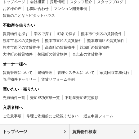
トップページ
会社概要
採用情報
スタッフ紹介
スタッフブログ
お客様の声
お問い合わせ
マンション開発事例
賃貸のことならピタットハウス
不動産を借りたい
賃貸物件を探す
学区で探す
町名で探す
熊本市中央区の賃貸物件
熊本市北区の賃貸物件
熊本市東区の賃貸物件
熊本市南区の賃貸物件
熊本市西区の賃貸物件
高森町の賃貸物件
益城町の賃貸物件
大津町の賃貸物件
菊陽町の賃貸物件
合志市の賃貸物件
オーナー様へ
賃貸管理について
建物管理
管理システムについて
家賃回収業務代行
管理物件ギャラリー
賃貸リフォーム事例
買いたい・売りたい
売買物件一覧
売却成功実績一覧
不動産売却査定依頼
入居者様へ
ご注意事項
修理ご依頼前にご確認ください
退去申請フォーム
トップページ
賃貸物件検索