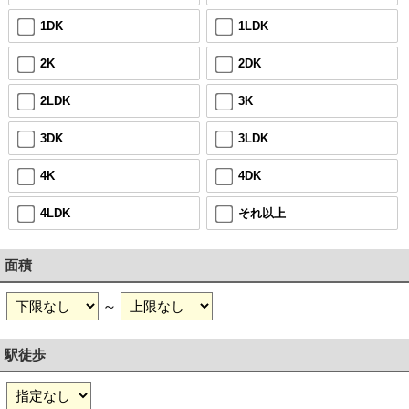
1DK
1LDK
2K
2DK
2LDK
3K
3DK
3LDK
4K
4DK
4LDK
それ以上
面積
～
駅徒歩