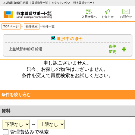
上益城郡御船町 給湯 ｜賃貸物件一覧｜ ピタットハウス 熊本賃貸サポート
入居者様へ
お知らせ
お問合せ
TOPページ
>
物件検索
>
物件一覧
選択中の条件
条件
上益城郡御船町 給湯
変更
申し訳ございません。
只今、お探しの物件はございません。
条件を変えて再度検索をお試しください。
条件を絞り込む
賃料
～
管理費込みで検索