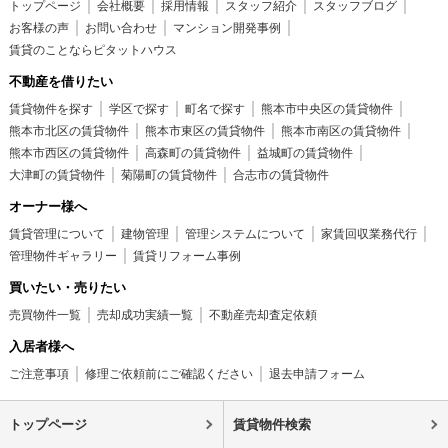
トップページ
会社概要
採用情報
スタッフ紹介
スタッフブログ
お客様の声
お問い合わせ
マンション開発事例
賃貸のことならピタットハウス
不動産を借りたい
賃貸物件を探す
学区で探す
町名で探す
熊本市中央区の賃貸物件
熊本市北区の賃貸物件
熊本市東区の賃貸物件
熊本市南区の賃貸物件
熊本市西区の賃貸物件
高森町の賃貸物件
益城町の賃貸物件
大津町の賃貸物件
菊陽町の賃貸物件
合志市の賃貸物件
オーナー様へ
賃貸管理について
建物管理
管理システムについて
家賃回収業務代行
管理物件ギャラリー
賃貸リフォーム事例
買いたい・売りたい
売買物件一覧
売却成功実績一覧
不動産売却査定依頼
入居者様へ
ご注意事項
修理ご依頼前にご確認ください
退去申請フォーム
トップページ
賃貸物件検索