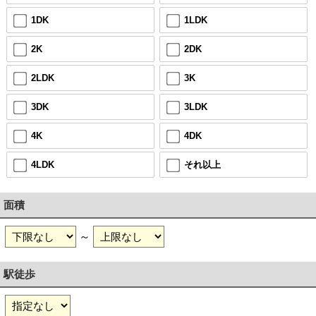
1DK
1LDK
2K
2DK
2LDK
3K
3DK
3LDK
4K
4DK
4LDK
それ以上
面積
～
駅徒歩