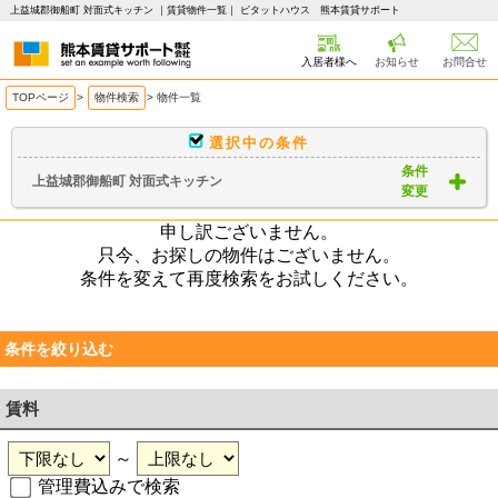
上益城郡御船町 対面式キッチン ｜賃貸物件一覧｜ ピタットハウス 熊本賃貸サポート
入居者様へ
お知らせ
お問合せ
TOPページ
>
物件検索
>
物件一覧
選択中の条件
条件
上益城郡御船町 対面式キッチン
変更
申し訳ございません。
只今、お探しの物件はございません。
条件を変えて再度検索をお試しください。
条件を絞り込む
賃料
～
管理費込みで検索