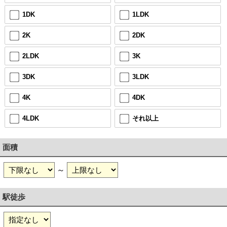
1DK
1LDK
2K
2DK
2LDK
3K
3DK
3LDK
4K
4DK
4LDK
それ以上
面積
～
駅徒歩