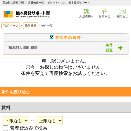
菊池郡大津町 和室 ｜賃貸物件一覧｜ ピタットハウス 熊本賃貸サポート
入居者様へ
お知らせ
お問合せ
TOPページ
>
物件検索
>
物件一覧
選択中の条件
条件
菊池郡大津町 和室
変更
申し訳ございません。
只今、お探しの物件はございません。
条件を変えて再度検索をお試しください。
条件を絞り込む
賃料
～
管理費込みで検索