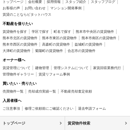
トップページ
会社概要
採用情報
スタッフ紹介
スタッフブログ
お客様の声
お問い合わせ
マンション開発事例
賃貸のことならピタットハウス
不動産を借りたい
賃貸物件を探す
学区で探す
町名で探す
熊本市中央区の賃貸物件
熊本市北区の賃貸物件
熊本市東区の賃貸物件
熊本市南区の賃貸物件
熊本市西区の賃貸物件
高森町の賃貸物件
益城町の賃貸物件
大津町の賃貸物件
菊陽町の賃貸物件
合志市の賃貸物件
オーナー様へ
賃貸管理について
建物管理
管理システムについて
家賃回収業務代行
管理物件ギャラリー
賃貸リフォーム事例
買いたい・売りたい
売買物件一覧
売却成功実績一覧
不動産売却査定依頼
入居者様へ
ご注意事項
修理ご依頼前にご確認ください
退去申請フォーム
トップページ
賃貸物件検索