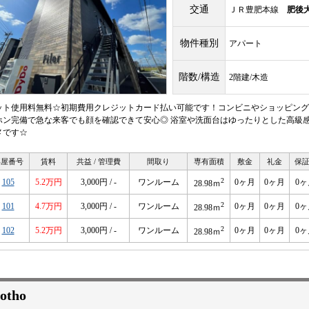
交通
ＪＲ豊肥本線
肥後
物件種別
アパート
階数/構造
2階建/木造
ット使用料無料☆初期費用クレジットカード払い可能です！コンビニやショッピング
ホン完備で急な来客でも顔を確認できて安心◎ 浴室や洗面台はゆったりとした高級
メです☆
部屋番号
賃料
共益 / 管理費
間取り
専有面積
敷金
礼金
保
2
105
5.2万円
3,000円 / -
ワンルーム
0ヶ月
0ヶ月
0ヶ
28.98ｍ
2
101
4.7万円
3,000円 / -
ワンルーム
0ヶ月
0ヶ月
0ヶ
28.98ｍ
2
102
5.2万円
3,000円 / -
ワンルーム
0ヶ月
0ヶ月
0ヶ
28.98ｍ
otho