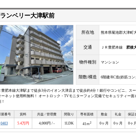
ランベリー大津駅前
所在地
熊本県菊池郡大津町大字
交通
ＪＲ豊肥本線
肥後
物件種別
マンション
階数/構造
6階建/RC造(鉄筋コ
Ｒ豊肥本線大津駅まで徒歩3分のイオン大津店まで徒歩約4分！銀行やコンビニ、スー
ターネット使用料無料！ オートロック・TVモニターフォン完備でセキュリティー面
能！
部屋番号
賃料
共益 / 管理費
間取り
専有面積
敷金
礼金
保証
2
0403
5.4万円
4,000円 / -
1LDK
0ヶ月
0ヶ月
0ヶ
41ｍ