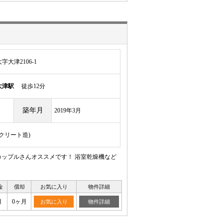
大津2106-1
大津駅
徒歩12分
築年月
2019年3月
ンクリート造)
・カップルさんオススメです！ 浴室乾燥機など
金
償却
お気に入り
物件詳細
月
0ヶ月
お気に入り
物件詳細