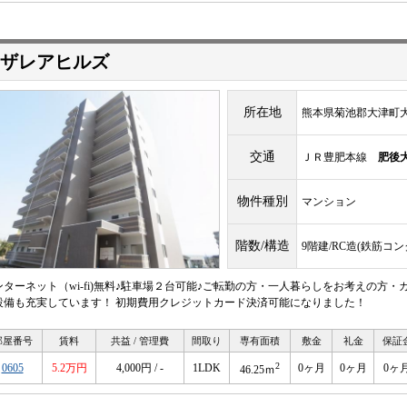
ザレアヒルズ
所在地
熊本県菊池郡大津町大字
交通
ＪＲ豊肥本線
肥後
物件種別
マンション
階数/構造
9階建/RC造(鉄筋コ
ンターネット（wi-fi)無料♪駐車場２台可能♪ご転勤の方・一人暮らしをお考えの方
設備も充実しています！ 初期費用クレジットカード決済可能になりました！
部屋番号
賃料
共益 / 管理費
間取り
専有面積
敷金
礼金
保証
2
0605
5.2万円
4,000円 / -
1LDK
0ヶ月
0ヶ月
0ヶ
46.25ｍ