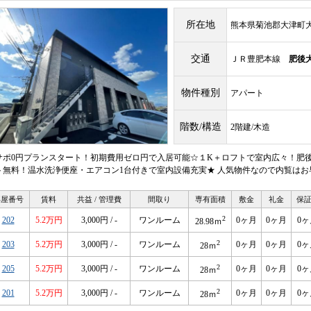
所在地
熊本県菊池郡大津町大字
交通
ＪＲ豊肥本線
肥後
物件種別
アパート
階数/構造
2階建/木造
サポ0円プランスタート！初期費用ゼロ円で入居可能☆１K＋ロフトで室内広々！肥後
ト無料！温水洗浄便座・エアコン1台付きで室内設備充実★ 人気物件なので内覧はお
部屋番号
賃料
共益 / 管理費
間取り
専有面積
敷金
礼金
保
2
202
5.2万円
3,000円 / -
ワンルーム
0ヶ月
0ヶ月
0ヶ
28.98ｍ
2
203
5.2万円
3,000円 / -
ワンルーム
0ヶ月
0ヶ月
0ヶ
28ｍ
2
205
5.2万円
3,000円 / -
ワンルーム
0ヶ月
0ヶ月
0ヶ
28ｍ
2
201
5.2万円
3,000円 / -
ワンルーム
0ヶ月
0ヶ月
0ヶ
28ｍ