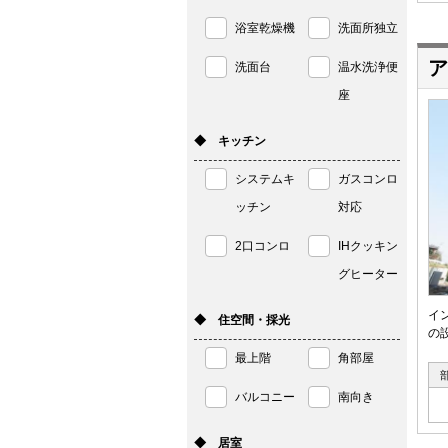
浴室乾燥機
洗面所独立
ア
洗面台
温水洗浄便
座
◆ キッチン
システムキ
ガスコンロ
ッチン
対応
2口コンロ
IHクッキン
グヒーター
イ
◆ 住空間・採光
の
最上階
角部屋
バルコニー
南向き
◆ 居室