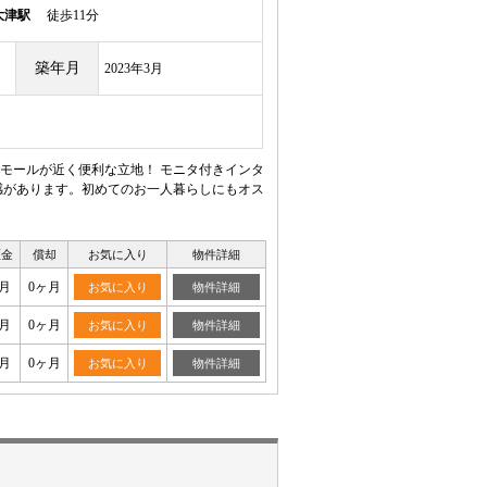
大津駅
徒歩11分
築年月
2023年3月
モールが近く便利な立地！ モニタ付きインタ
感があります。初めてのお一人暮らしにもオス
証金
償却
お気に入り
物件詳細
月
0ヶ月
お気に入り
物件詳細
月
0ヶ月
お気に入り
物件詳細
月
0ヶ月
お気に入り
物件詳細