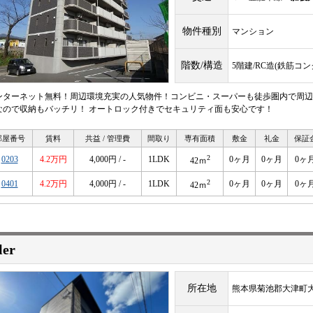
物件種別
マンション
階数/構造
5階建/RC造(鉄筋コ
ンターネット無料！周辺環境充実の人気物件！コンビニ・スーパーも徒歩圏内で周辺
なので収納もバッチリ！ オートロック付きでセキュリティ面も安心です！
部屋番号
賃料
共益 / 管理費
間取り
専有面積
敷金
礼金
保証
2
0203
4.2万円
4,000円 / -
1LDK
0ヶ月
0ヶ月
0ヶ
42ｍ
2
0401
4.2万円
4,000円 / -
1LDK
0ヶ月
0ヶ月
0ヶ
42ｍ
ler
所在地
熊本県菊池郡大津町大字