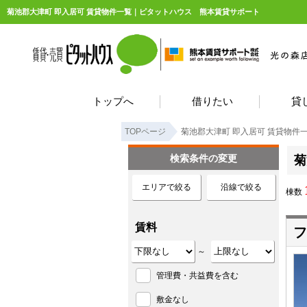
菊池郡大津町 即入居可 賃貸物件一覧｜ピタットハウス 熊本賃貸サポート
トップへ
借りたい
貸
TOPページ
菊池郡大津町 即入居可 賃貸物件
検索条件の変更
菊
エリアで絞る
沿線で絞る
棟数
賃料
フ
～
管理費・共益費を含む
敷金なし