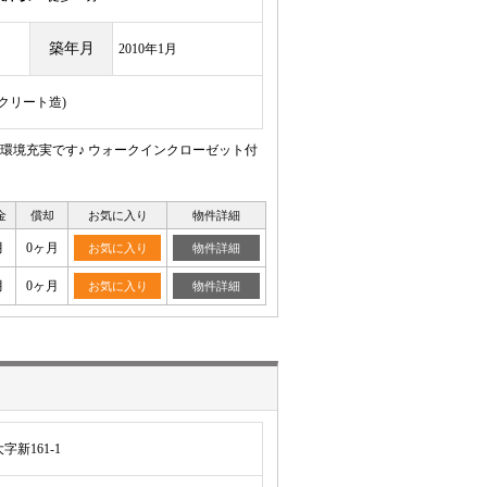
築年月
2010年1月
ンクリート造)
環境充実です♪ ウォークインクローゼット付
金
償却
お気に入り
物件詳細
月
0ヶ月
お気に入り
物件詳細
月
0ヶ月
お気に入り
物件詳細
新161-1