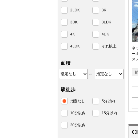
2LDK
3K
3DK
3LDK
4K
4DK
4LDK
それ以上
ネ
ー
ス
面積
～
駅徒歩
指定なし
5分以内
10分以内
15分以内
20分以内
Cl