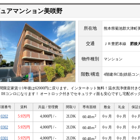
ュアマンション美咲野
所在地
熊本県菊池郡大津町美咲
交通
ＪＲ豊肥本線
肥後
物件種別
マンション
階数/構造
4階建/RC造(鉄筋コ
年間限定家賃☆1年後は62000円に戻ります。インターネット無料！温水洗浄便座付
！IHコンロになります！ オートロック付きでセキュリティ面も安心ですし宅配ボッ
部屋番号
賃料
共益 / 管理費
間取り
専有面積
敷金
礼金
保証
2
0202
5.9万円
4,000円 / -
2LDK
0ヶ月
0ヶ月
0ヶ
60.48ｍ
2
0302
5.9万円
4,000円 / -
2LDK
0ヶ月
0ヶ月
0ヶ
60.48ｍ
2
0301
5.9万円
4,000円 / -
2LDK
0ヶ月
0ヶ月
0ヶ
60.48ｍ