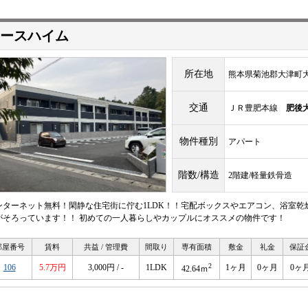
ースハイム
所在地
熊本県菊池郡大津町
交通
ＪＲ豊肥本線
肥後
物件種別
アパート
階数/構造
2階建/軽量鉄骨造
ンターネット無料！閑静な住宅街に佇む1LDK！！宅配ボックスやエアコン、浴室
がそろっています！！ 初めての一人暮らしやカップルにオススメの物件です！
部屋番号
賃料
共益 / 管理費
間取り
専有面積
敷金
礼金
保証
2
106
5.7万円
3,000円 / -
1LDK
1ヶ月
0ヶ月
0ヶ
42.64ｍ