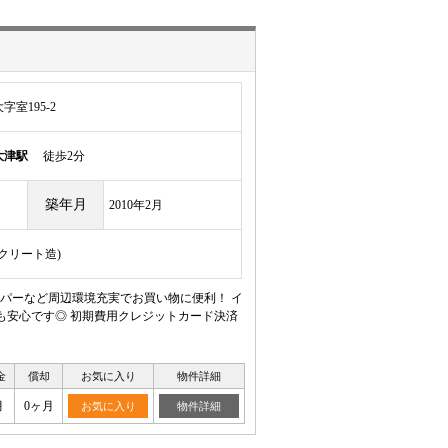
室195-2
大津駅
徒歩2分
築年月
2010年2月
ンクリート造)
パーなど周辺環境充実でお買い物に便利！ イ
も安心です◎ 初期費用クレジットカード決済
金
償却
お気に入り
物件詳細
月
0ヶ月
お気に入り
物件詳細