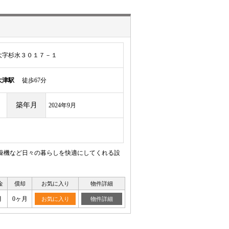
大字杉水３０１７－１
大津駅
徒歩67分
築年月
2024年9月
乾燥機など日々の暮らしを快適にしてくれる設
金
償却
お気に入り
物件詳細
月
0ヶ月
お気に入り
物件詳細