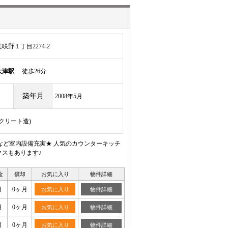
野１丁目2274-2
大津駅
徒歩26分
築年月
2008年5月
ンクリート造)
きなど室内設備充実★ 人気のカウンターキッチ
クスもあります♪
金
償却
お気に入り
物件詳細
月
0ヶ月
お気に入り
物件詳細
月
0ヶ月
お気に入り
物件詳細
月
0ヶ月
お気に入り
物件詳細