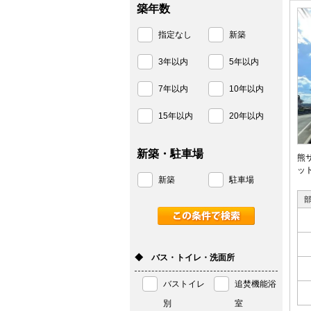
築年数
指定なし
新築
3年以内
5年以内
7年以内
10年以内
15年以内
20年以内
新築・駐車場
熊
ッ
新築
駐車場
◆ バス・トイレ・洗面所
バストイレ
追焚機能浴
別
室