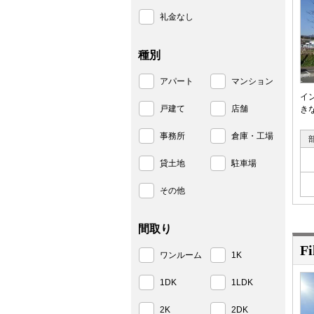
礼金なし
種別
アパート
マンション
イ
戸建て
店舗
き
事務所
倉庫・工場
貸土地
駐車場
その他
間取り
Fi
ワンルーム
1K
1DK
1LDK
2K
2DK