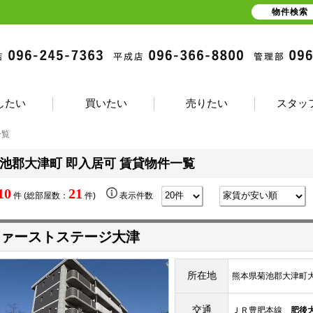
物件検索
したい
買いたい
売りたい
スタッ
一覧
池郡大津町 即入居可 賃貸物件一覧
10
21
件 (総部屋数：
件)
表示件数
ァーストステージ大津
所在地
熊本県菊池郡大津町大字
交通
ＪＲ豊肥本線
肥後