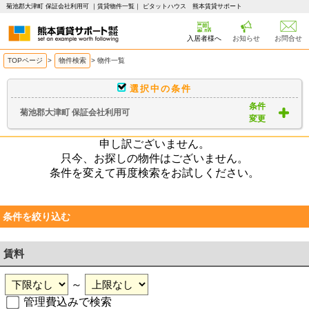
菊池郡大津町 保証会社利用可 ｜賃貸物件一覧｜ ピタットハウス 熊本賃貸サポート
入居者様へ
お知らせ
お問合せ
TOPページ
>
物件検索
>
物件一覧
選択中の条件
条件
菊池郡大津町 保証会社利用可
変更
申し訳ございません。
只今、お探しの物件はございません。
条件を変えて再度検索をお試しください。
条件を絞り込む
賃料
～
管理費込みで検索