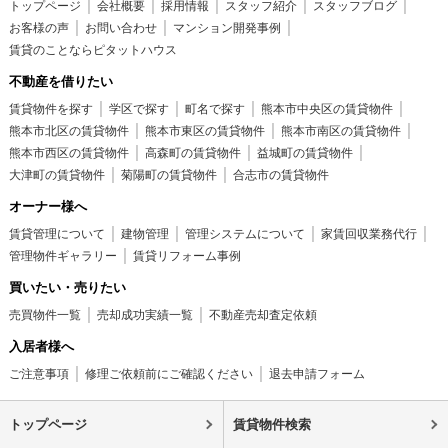
トップページ
会社概要
採用情報
スタッフ紹介
スタッフブログ
お客様の声
お問い合わせ
マンション開発事例
賃貸のことならピタットハウス
不動産を借りたい
賃貸物件を探す
学区で探す
町名で探す
熊本市中央区の賃貸物件
熊本市北区の賃貸物件
熊本市東区の賃貸物件
熊本市南区の賃貸物件
熊本市西区の賃貸物件
高森町の賃貸物件
益城町の賃貸物件
大津町の賃貸物件
菊陽町の賃貸物件
合志市の賃貸物件
オーナー様へ
賃貸管理について
建物管理
管理システムについて
家賃回収業務代行
管理物件ギャラリー
賃貸リフォーム事例
買いたい・売りたい
売買物件一覧
売却成功実績一覧
不動産売却査定依頼
入居者様へ
ご注意事項
修理ご依頼前にご確認ください
退去申請フォーム
トップページ
賃貸物件検索