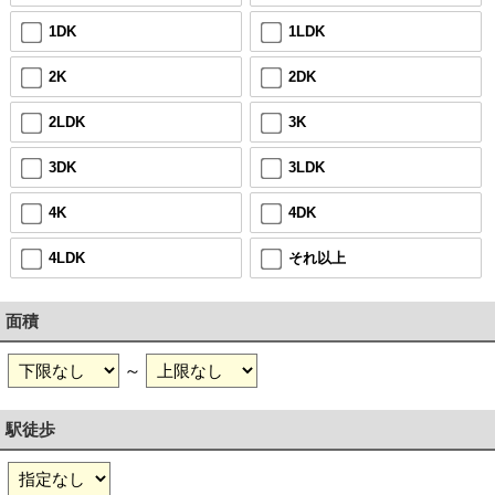
1DK
1LDK
2K
2DK
2LDK
3K
3DK
3LDK
4K
4DK
4LDK
それ以上
面積
～
駅徒歩