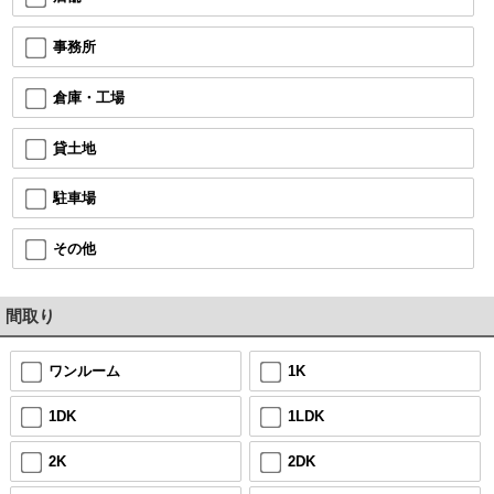
事務所
倉庫・工場
貸土地
駐車場
その他
間取り
ワンルーム
1K
1DK
1LDK
2K
2DK