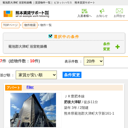
菊池郡大津町 浴室乾燥機 ｜賃貸物件一覧｜ ピタットハウス 熊本賃貸サポート
入居者様へ
お知らせ
お問合せ
TOPページ
>
物件検索
>
物件一覧
選択中の条件
条件
菊池郡大津町 浴室乾燥機
変更
7
件 (総物件数：
10
件)
表示件数 ：
条件変更
並び順 ：
Filer
アパート
ＪＲ豊肥本線
肥後大津駅
/ 徒歩11分
築年 3年 / 2階建
熊本県菊池郡大津町大字新161-1