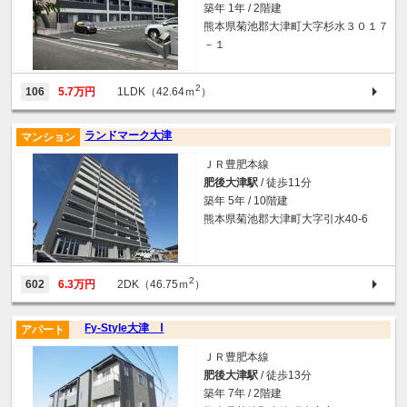
築年 1年 / 2階建
熊本県菊池郡大津町大字杉水３０１７
－１
2
106
5.7万円
1LDK（42.64ｍ
）
ランドマーク大津
マンション
ＪＲ豊肥本線
肥後大津駅
/ 徒歩11分
築年 5年 / 10階建
熊本県菊池郡大津町大字引水40-6
2
602
6.3万円
2DK（46.75ｍ
）
Fy-Style大津 Ⅰ
アパート
ＪＲ豊肥本線
肥後大津駅
/ 徒歩13分
築年 7年 / 2階建