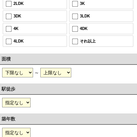
2LDK
3K
3DK
3LDK
4K
4DK
4LDK
それ以上
面積
～
駅徒歩
築年数