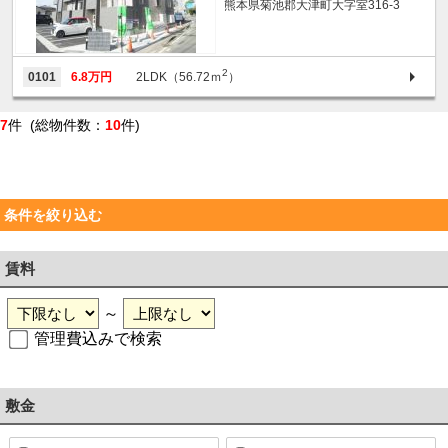
熊本県菊池郡大津町大字室316-3
2
0101
6.8万円
2LDK（56.72ｍ
）
7
件 (総物件数：
10
件)
条件を絞り込む
賃料
～
管理費込みで検索
敷金