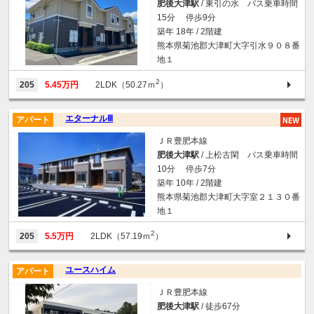
肥後大津駅
/ 東引の水 バス乗車時間
15分 停歩9分
築年 18年 / 2階建
熊本県菊池郡大津町大字引水９０８番
地１
2
205
5.45万円
2LDK（50.27ｍ
）
エターナルⅢ
アパート
ＪＲ豊肥本線
肥後大津駅
/ 上松古閑 バス乗車時間
10分 停歩7分
築年 10年 / 2階建
熊本県菊池郡大津町大字室２１３０番
地１
2
205
5.5万円
2LDK（57.19ｍ
）
ユースハイム
アパート
ＪＲ豊肥本線
肥後大津駅
/ 徒歩67分