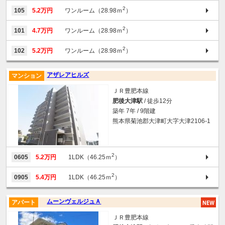
2
105
5.2万円
ワンルーム（28.98ｍ
）
2
101
4.7万円
ワンルーム（28.98ｍ
）
2
102
5.2万円
ワンルーム（28.98ｍ
）
アザレアヒルズ
マンション
ＪＲ豊肥本線
肥後大津駅
/ 徒歩12分
築年 7年 / 9階建
熊本県菊池郡大津町大字大津2106-1
2
0605
5.2万円
1LDK（46.25ｍ
）
2
0905
5.4万円
1LDK（46.25ｍ
）
ムーンヴェルジュＡ
アパート
ＪＲ豊肥本線