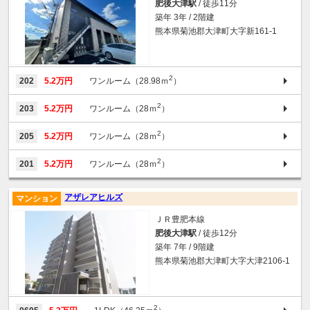
肥後大津駅
/ 徒歩11分
築年 3年 / 2階建
熊本県菊池郡大津町大字新161-1
2
202
5.2万円
ワンルーム（28.98ｍ
）
2
203
5.2万円
ワンルーム（28ｍ
）
2
205
5.2万円
ワンルーム（28ｍ
）
2
201
5.2万円
ワンルーム（28ｍ
）
アザレアヒルズ
マンション
ＪＲ豊肥本線
肥後大津駅
/ 徒歩12分
築年 7年 / 9階建
熊本県菊池郡大津町大字大津2106-1
2