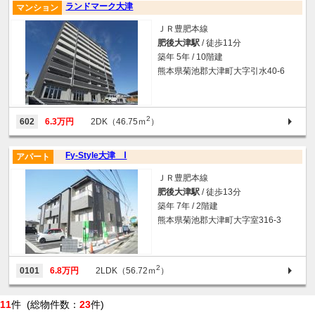
ランドマーク大津
マンション
ＪＲ豊肥本線
肥後大津駅
/ 徒歩11分
築年 5年 / 10階建
熊本県菊池郡大津町大字引水40-6
2
602
6.3万円
2DK（46.75ｍ
）
Fy-Style大津 Ⅰ
アパート
ＪＲ豊肥本線
肥後大津駅
/ 徒歩13分
築年 7年 / 2階建
熊本県菊池郡大津町大字室316-3
2
0101
6.8万円
2LDK（56.72ｍ
）
11
件 (総物件数：
23
件)