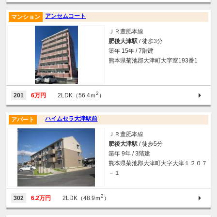
アンセムコート
マンション
ＪＲ豊肥本線
肥後大津駅
/ 徒歩3分
築年 15年 / 7階建
熊本県菊池郡大津町大字室193番1
2
201
6万円
2LDK（56.4ｍ
）
ハイムセラ大津駅前
アパート
ＪＲ豊肥本線
肥後大津駅
/ 徒歩5分
築年 9年 / 3階建
熊本県菊池郡大津町大字大津１２０７
－１
2
302
6.2万円
2LDK（48.9ｍ
）