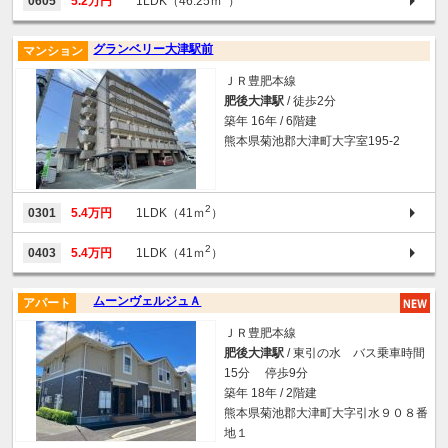
0605
5.2万円
1LDK（46.25ｍ
）
グランベリー大津駅前
マンション
ＪＲ豊肥本線
肥後大津駅
/ 徒歩2分
築年 16年 / 6階建
熊本県菊池郡大津町大字室195-2
2
0301
5.4万円
1LDK（41ｍ
）
2
0403
5.4万円
1LDK（41ｍ
）
ムーンヴェルジュＡ
アパート
ＪＲ豊肥本線
肥後大津駅
/ 東引の水 バス乗車時間
15分 停歩9分
築年 18年 / 2階建
熊本県菊池郡大津町大字引水９０８番
地１