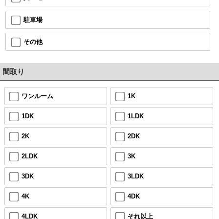
駐車場
その他
間取り
ワンルーム
1K
1DK
1LDK
2K
2DK
2LDK
3K
3DK
3LDK
4K
4DK
4LDK
それ以上