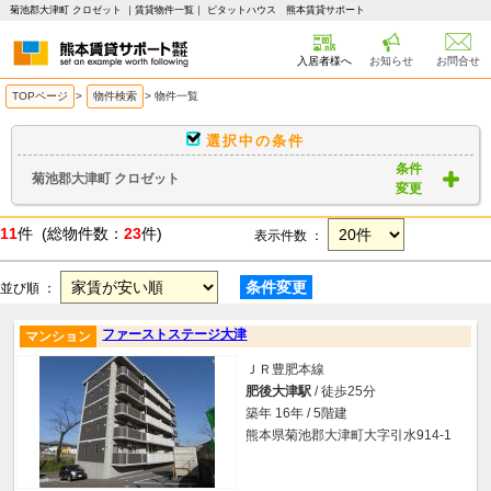
菊池郡大津町 クロゼット ｜賃貸物件一覧｜ ピタットハウス 熊本賃貸サポート
入居者様へ
お知らせ
お問合せ
TOPページ
>
物件検索
>
物件一覧
選択中の条件
条件
菊池郡大津町 クロゼット
変更
11
件 (総物件数：
23
件)
表示件数 ：
条件変更
並び順 ：
ファーストステージ大津
マンション
ＪＲ豊肥本線
肥後大津駅
/ 徒歩25分
築年 16年 / 5階建
熊本県菊池郡大津町大字引水914-1