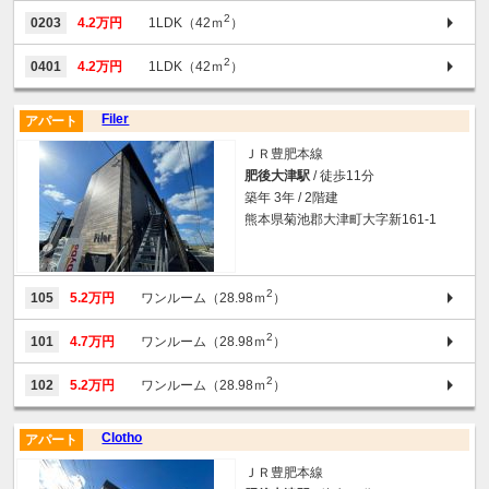
2
0203
4.2万円
1LDK（42ｍ
）
2
0401
4.2万円
1LDK（42ｍ
）
Filer
アパート
ＪＲ豊肥本線
肥後大津駅
/ 徒歩11分
築年 3年 / 2階建
熊本県菊池郡大津町大字新161-1
2
105
5.2万円
ワンルーム（28.98ｍ
）
2
101
4.7万円
ワンルーム（28.98ｍ
）
2
102
5.2万円
ワンルーム（28.98ｍ
）
Clotho
アパート
ＪＲ豊肥本線