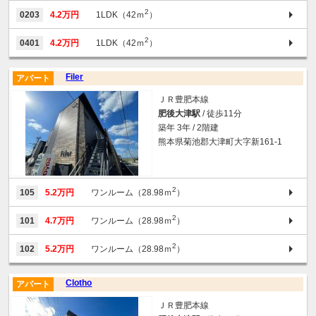
2
0203
4.2万円
1LDK（42ｍ
）
2
0401
4.2万円
1LDK（42ｍ
）
Filer
アパート
ＪＲ豊肥本線
肥後大津駅
/ 徒歩11分
築年 3年 / 2階建
熊本県菊池郡大津町大字新161-1
2
105
5.2万円
ワンルーム（28.98ｍ
）
2
101
4.7万円
ワンルーム（28.98ｍ
）
2
102
5.2万円
ワンルーム（28.98ｍ
）
Clotho
アパート
ＪＲ豊肥本線