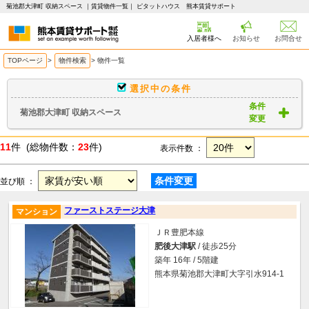
菊池郡大津町 収納スペース ｜賃貸物件一覧｜ ピタットハウス 熊本賃貸サポート
入居者様へ
お知らせ
お問合せ
TOPページ
>
物件検索
>
物件一覧
選択中の条件
条件
菊池郡大津町 収納スペース
変更
11
件 (総物件数：
23
件)
表示件数 ：
条件変更
並び順 ：
ファーストステージ大津
マンション
ＪＲ豊肥本線
肥後大津駅
/ 徒歩25分
築年 16年 / 5階建
熊本県菊池郡大津町大字引水914-1