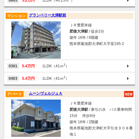
0605
5.2万円
1LDK（46.25ｍ
）
グランベリー大津駅前
マンション
ＪＲ豊肥本線
肥後大津駅
/ 徒歩2分
築年 16年 / 6階建
熊本県菊池郡大津町大字室195-2
2
0301
5.4万円
1LDK（41ｍ
）
2
0403
5.4万円
1LDK（41ｍ
）
ムーンヴェルジュＡ
アパート
ＪＲ豊肥本線
肥後大津駅
/ 東引の水 バス乗車時間
15分 停歩9分
築年 18年 / 2階建
熊本県菊池郡大津町大字引水９０８番
地１