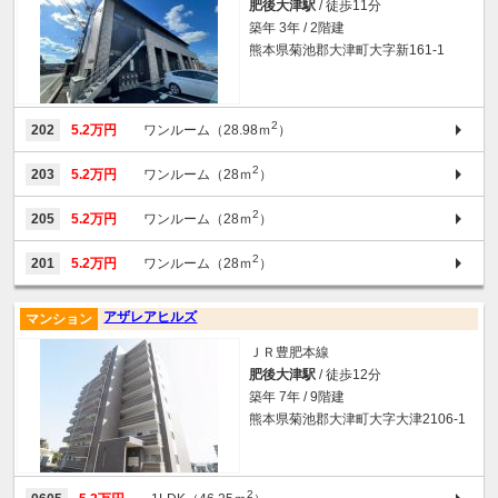
肥後大津駅
/ 徒歩11分
築年 3年 / 2階建
熊本県菊池郡大津町大字新161-1
2
202
5.2万円
ワンルーム（28.98ｍ
）
2
203
5.2万円
ワンルーム（28ｍ
）
2
205
5.2万円
ワンルーム（28ｍ
）
2
201
5.2万円
ワンルーム（28ｍ
）
アザレアヒルズ
マンション
ＪＲ豊肥本線
肥後大津駅
/ 徒歩12分
築年 7年 / 9階建
熊本県菊池郡大津町大字大津2106-1
2