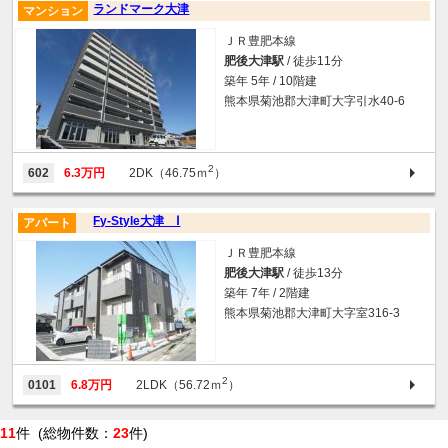
ランドマーク大津
マンション
ＪＲ豊肥本線
肥後大津駅
/ 徒歩11分
築年 5年 / 10階建
熊本県菊池郡大津町大字引水40-6
2
602
6.3万円
2DK（46.75ｍ
）
Fy-Style大津 Ⅰ
アパート
ＪＲ豊肥本線
肥後大津駅
/ 徒歩13分
築年 7年 / 2階建
熊本県菊池郡大津町大字室316-3
2
0101
6.8万円
2LDK（56.72ｍ
）
11
件 (総物件数：
23
件)