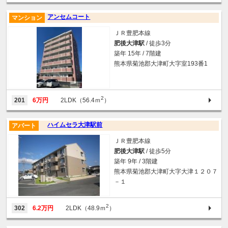
アンセムコート
マンション
ＪＲ豊肥本線
肥後大津駅
/ 徒歩3分
築年 15年 / 7階建
熊本県菊池郡大津町大字室193番1
2
201
6万円
2LDK（56.4ｍ
）
ハイムセラ大津駅前
アパート
ＪＲ豊肥本線
肥後大津駅
/ 徒歩5分
築年 9年 / 3階建
熊本県菊池郡大津町大字大津１２０７
－１
2
302
6.2万円
2LDK（48.9ｍ
）