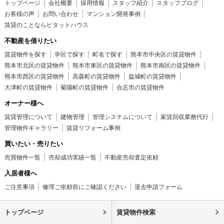
トップページ
会社概要
採用情報
スタッフ紹介
スタッフブログ
お客様の声
お問い合わせ
マンション開発事例
賃貸のことならピタットハウス
不動産を借りたい
賃貸物件を探す
学区で探す
町名で探す
熊本市中央区の賃貸物件
熊本市北区の賃貸物件
熊本市東区の賃貸物件
熊本市南区の賃貸物件
熊本市西区の賃貸物件
高森町の賃貸物件
益城町の賃貸物件
大津町の賃貸物件
菊陽町の賃貸物件
合志市の賃貸物件
オーナー様へ
賃貸管理について
建物管理
管理システムについて
家賃回収業務代行
管理物件ギャラリー
賃貸リフォーム事例
買いたい・売りたい
売買物件一覧
売却成功実績一覧
不動産売却査定依頼
入居者様へ
ご注意事項
修理ご依頼前にご確認ください
退去申請フォーム
トップページ
賃貸物件検索