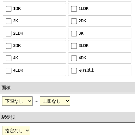
1DK
1LDK
2K
2DK
2LDK
3K
3DK
3LDK
4K
4DK
4LDK
それ以上
面積
～
駅徒歩