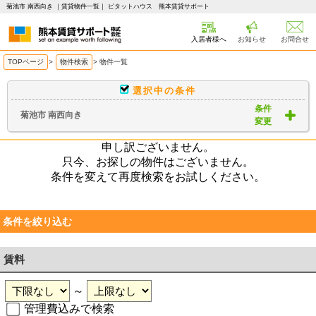
菊池市 南西向き ｜賃貸物件一覧｜ ピタットハウス 熊本賃貸サポート
入居者様へ
お知らせ
お問合せ
TOPページ
>
物件検索
>
物件一覧
選択中の条件
条件
菊池市 南西向き
変更
申し訳ございません。
只今、お探しの物件はございません。
条件を変えて再度検索をお試しください。
条件を絞り込む
賃料
～
管理費込みで検索