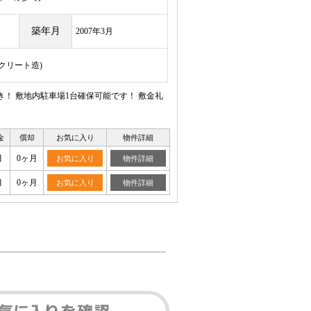
築年月
2007年3月
ンクリート造)
！ 敷地内駐車場1台確保可能です！ 敷金礼
金
償却
お気に入り
物件詳細
月
0ヶ月
お気に入り
物件詳細
月
0ヶ月
お気に入り
物件詳細