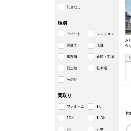
礼金なし
種別
アパート
マンション
お
戸建て
店舗
金
事務所
倉庫・工場
貸土地
駐車場
その他
間取り
ワンルーム
1K
棟
1DK
1LDK
2K
2DK