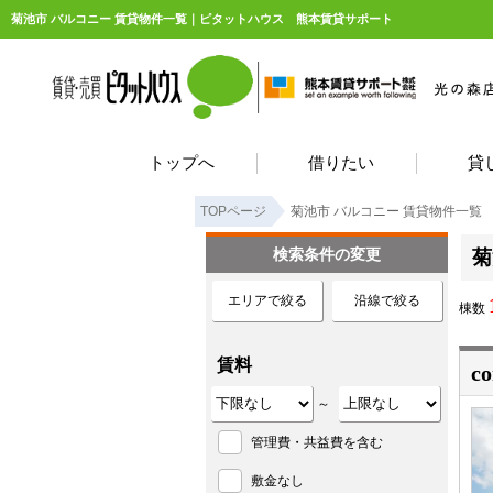
菊池市 バルコニー 賃貸物件一覧｜ピタットハウス 熊本賃貸サポート
トップへ
借りたい
貸
TOPページ
菊池市 バルコニー 賃貸物件一覧
検索条件の変更
菊
エリアで絞る
沿線で絞る
棟数
賃料
c
～
管理費・共益費を含む
敷金なし