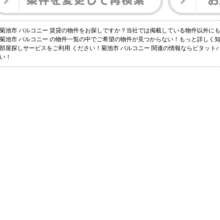
菊池市 バルコニー 賃貸の物件をお探しですか？当社では掲載している物件以外に
菊池市 バルコニー の物件一覧の中でご希望の物件が見つからない！もっと詳しく
部屋探しサービスをご利用 ください！菊池市 バルコニー 関連の情報ならピタッ
い！