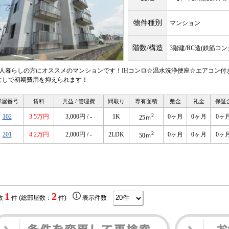
物件種別
マンション
階数/構造
3階建/RC造(鉄筋コ
1人暮らしの方にオススメのマンションです！IHコンロ☆温水洗浄便座☆エアコン付き
なしで初期費用を抑えられます！
部屋番号
賃料
共益 / 管理費
間取り
専有面積
敷金
礼金
保証
2
102
3.5万円
3,000円 / -
1K
0ヶ月
0ヶ月
0ヶ
25ｍ
2
201
4.2万円
2,000円 / -
2LDK
0ヶ月
0ヶ月
0ヶ
50ｍ
1
2
数
件 (総部屋数：
件)
表示件数