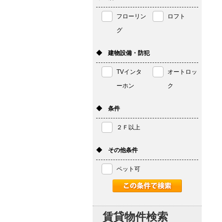
フローリン
ロフト
グ
◆ 建物設備・防犯
TVインタ
オートロッ
ーホン
ク
◆ 条件
２Ｆ以上
◆ その他条件
ペット可
賃貸物件検索