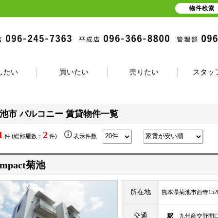
物件検索
したい
買いたい
売りたい
スタッ
池市 バルコニー 賃貸物件一覧
1
2
件 (総部屋数：
件)
表示件数
ompact菊池
所在地
熊本県菊池市西寺1520
交通
駅
九州産交野間口