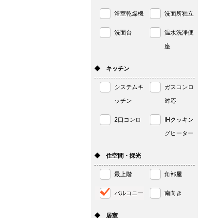
浴室乾燥機
洗面所独立
洗面台
温水洗浄便
座
◆ キッチン
システムキ
ガスコンロ
ッチン
対応
2口コンロ
IHクッキン
グヒーター
◆ 住空間・採光
最上階
角部屋
バルコニー
南向き
◆ 居室