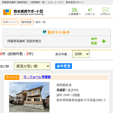
阿蘇郡高森町 洗面所独立 ｜賃貸物件一覧｜ ピタットハウス 熊本賃貸サポート
入居者様へ
お知らせ
お問合せ
TOPページ
>
物件検索
>
物件一覧
選択中の条件
条件
阿蘇郡高森町 洗面所独立
変更
2
件 (総物件数：
2
件)
表示件数 ：
条件変更
並び順 ：
ラ・フォーレ壱番館
アパート
南阿蘇鉄道
高森駅
/ 徒歩9分
築年 24年 / 2階建
熊本県阿蘇郡高森町大字高森1881-1