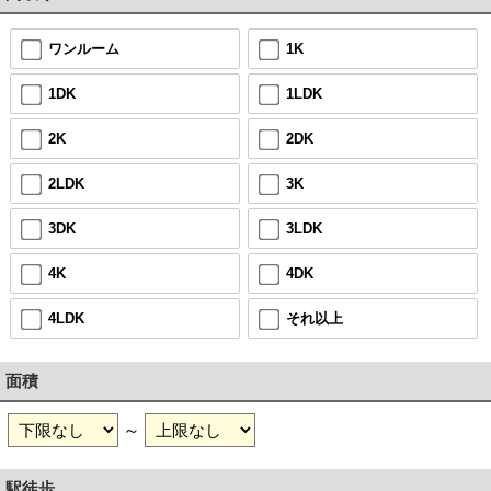
ワンルーム
1K
1DK
1LDK
2K
2DK
2LDK
3K
3DK
3LDK
4K
4DK
4LDK
それ以上
面積
～
駅徒歩