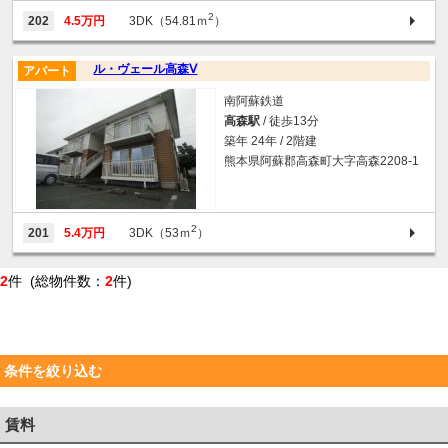
2
202
4.5万円
3DK（54.81ｍ
）
ル・ヴェール高森Ⅴ
アパート
南阿蘇鉄道
高森駅
/ 徒歩13分
築年 24年 / 2階建
熊本県阿蘇郡高森町大字高森2208-1
2
201
5.4万円
3DK（53ｍ
）
2
件 (総物件数：
2
件)
条件を絞り込む
賃料