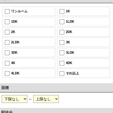
ワンルーム
1K
1DK
1LDK
2K
2DK
2LDK
3K
3DK
3LDK
4K
4DK
4LDK
それ以上
面積
～
駅徒歩