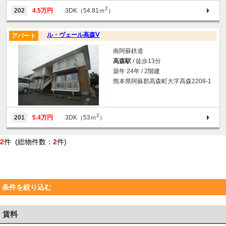
2
202
4.5万円
3DK（54.81ｍ
）
ル・ヴェール高森Ⅴ
アパート
南阿蘇鉄道
高森駅
/ 徒歩13分
築年 24年 / 2階建
熊本県阿蘇郡高森町大字高森2208-1
2
201
5.4万円
3DK（53ｍ
）
2
件 (総物件数：
2
件)
条件を絞り込む
賃料