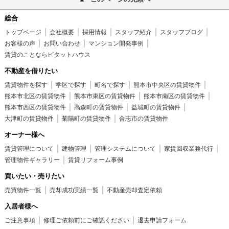
総合
トップページ
会社概要
採用情報
スタッフ紹介
スタッフブログ
お客様の声
お問い合わせ
マンション開発事例
賃貸のことならピタットハウス
不動産を借りたい
賃貸物件を探す
学区で探す
町名で探す
熊本市中央区の賃貸物件
熊本市北区の賃貸物件
熊本市東区の賃貸物件
熊本市南区の賃貸物件
熊本市西区の賃貸物件
高森町の賃貸物件
益城町の賃貸物件
大津町の賃貸物件
菊陽町の賃貸物件
合志市の賃貸物件
オーナー様へ
賃貸管理について
建物管理
管理システムについて
家賃回収業務代行
管理物件ギャラリー
賃貸リフォーム事例
買いたい・売りたい
売買物件一覧
売却成功実績一覧
不動産売却査定依頼
入居者様へ
ご注意事項
修理ご依頼前にご確認ください
退去申請フォーム