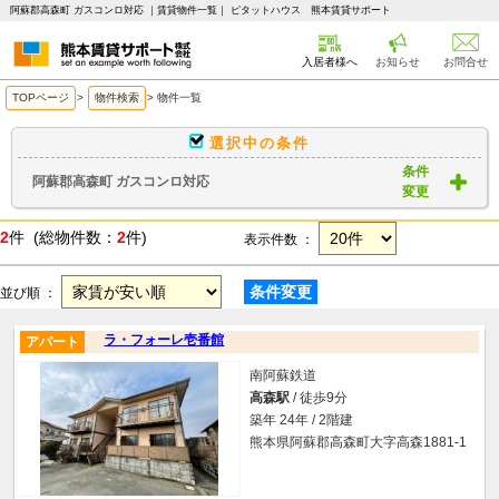
阿蘇郡高森町 ガスコンロ対応 ｜賃貸物件一覧｜ ピタットハウス 熊本賃貸サポート
入居者様へ
お知らせ
お問合せ
TOPページ
>
物件検索
>
物件一覧
選択中の条件
条件
阿蘇郡高森町 ガスコンロ対応
変更
2
件 (総物件数：
2
件)
表示件数 ：
条件変更
並び順 ：
ラ・フォーレ壱番館
アパート
南阿蘇鉄道
高森駅
/ 徒歩9分
築年 24年 / 2階建
熊本県阿蘇郡高森町大字高森1881-1