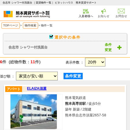
合志市 シャワー付洗面台 ｜賃貸物件一覧｜ ピタットハウス 熊本賃貸サポート
入居者様へ
お知らせ
お問合せ
TOPページ
>
物件検索
>
物件一覧
選択中の条件
条件
合志市 シャワー付洗面台
変更
6
件 (総物件数：
11
件)
表示件数 ：
条件変更
並び順 ：
ELAIZA須屋
アパート
熊本電気鉄道
熊本高専前駅
/ 徒歩5分
築年 新築 / 2階建
熊本県合志市須屋2657-58