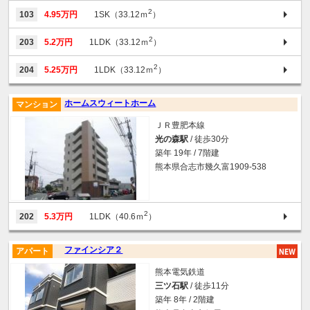
2
103
4.95万円
1SK（33.12ｍ
）
2
203
5.2万円
1LDK（33.12ｍ
）
2
204
5.25万円
1LDK（33.12ｍ
）
ホームスウィートホーム
マンション
ＪＲ豊肥本線
光の森駅
/ 徒歩30分
築年 19年 / 7階建
熊本県合志市幾久富1909-538
2
202
5.3万円
1LDK（40.6ｍ
）
ファインシア２
アパート
熊本電気鉄道
三ツ石駅
/ 徒歩11分
築年 8年 / 2階建