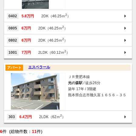
2
0402
5.8万円
2DK（46.25ｍ
）
2
0805
6万円
2DK（46.25ｍ
）
2
0802
6万円
2DK（46.25ｍ
）
2
1001
7万円
2LDK（60.12ｍ
）
エスペラール
アパート
ＪＲ豊肥本線
光の森駅
/ 徒歩26分
築年 17年 / 3階建
熊本県合志市幾久富１６５６－３５
2
303
6.4万円
2LDK（62ｍ
）
6
件 (総物件数：
11
件)