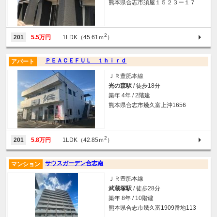
熊本県合志市須屋１５２３ー１７
2
201
5.5万円
1LDK（45.61ｍ
）
ＰＥＡＣＥＦＵＬ ｔｈｉｒｄ
アパート
ＪＲ豊肥本線
光の森駅
/ 徒歩18分
築年 4年 / 2階建
熊本県合志市幾久富上沖1656
2
201
5.8万円
1LDK（42.85ｍ
）
サウスガーデン合志南
マンション
ＪＲ豊肥本線
武蔵塚駅
/ 徒歩28分
築年 8年 / 10階建
熊本県合志市幾久富1909番地113