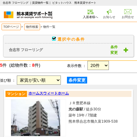
合志市 フローリング ｜賃貸物件一覧｜ ピタットハウス 熊本賃貸サポート
入居者様へ
お知らせ
お問合せ
TOPページ
>
物件検索
>
物件一覧
選択中の条件
条件
合志市 フローリング
変更
5
件 (総物件数：
8
件)
表示件数 ：
条件変更
並び順 ：
ホームスウィートホーム
マンション
ＪＲ豊肥本線
光の森駅
/ 徒歩30分
築年 19年 / 7階建
熊本県合志市幾久富1909-538