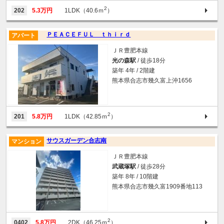
2
202
5.3万円
1LDK（40.6ｍ
）
ＰＥＡＣＥＦＵＬ ｔｈｉｒｄ
アパート
ＪＲ豊肥本線
光の森駅
/ 徒歩18分
築年 4年 / 2階建
熊本県合志市幾久富上沖1656
2
201
5.8万円
1LDK（42.85ｍ
）
サウスガーデン合志南
マンション
ＪＲ豊肥本線
武蔵塚駅
/ 徒歩28分
築年 8年 / 10階建
熊本県合志市幾久富1909番地113
2
0402
5.8万円
2DK（46.25ｍ
）