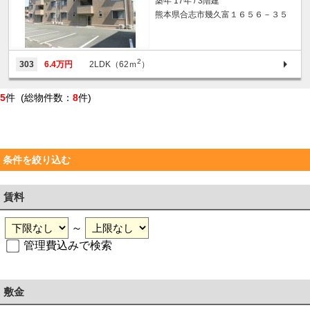
築年 17年 / 3階建
熊本県合志市幾久富１６５６－３５
2
303
6.4万円
2LDK（62ｍ
）
5
件 (総物件数：
8
件)
条件を絞り込む
賃料
～
管理費込みで検索
敷金