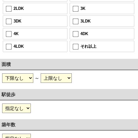
2LDK
3K
3DK
3LDK
4K
4DK
4LDK
それ以上
面積
～
駅徒歩
築年数