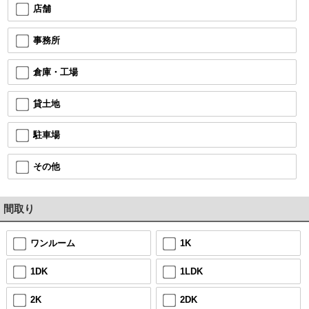
店舗
事務所
倉庫・工場
貸土地
駐車場
その他
間取り
ワンルーム
1K
1DK
1LDK
2K
2DK