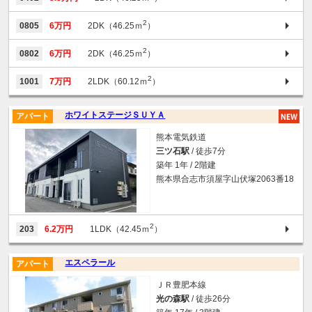
2
0805
6万円
2DK（46.25ｍ
）
2
0802
6万円
2DK（46.25ｍ
）
2
1001
7万円
2LDK（60.12ｍ
）
ホワイトステージＳＵＹＡ
アパート
熊本電気鉄道
三ツ石駅
/ 徒歩7分
築年 1年 / 2階建
熊本県合志市須屋字山伏塚2063番18
2
203
6.2万円
1LDK（42.45ｍ
）
エスペラール
アパート
ＪＲ豊肥本線
光の森駅
/ 徒歩26分