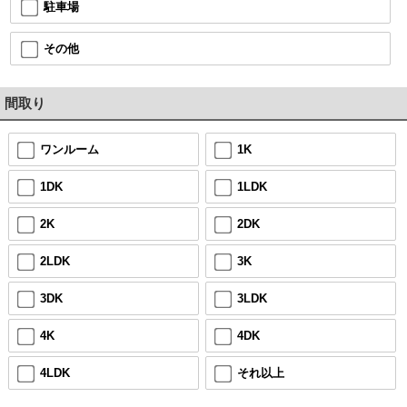
駐車場
その他
間取り
ワンルーム
1K
1DK
1LDK
2K
2DK
2LDK
3K
3DK
3LDK
4K
4DK
4LDK
それ以上