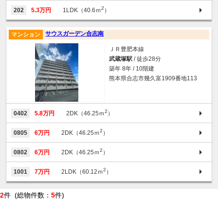
2
202
5.3万円
1LDK（40.6ｍ
）
サウスガーデン合志南
マンション
ＪＲ豊肥本線
武蔵塚駅
/ 徒歩28分
築年 8年 / 10階建
熊本県合志市幾久富1909番地113
2
0402
5.8万円
2DK（46.25ｍ
）
2
0805
6万円
2DK（46.25ｍ
）
2
0802
6万円
2DK（46.25ｍ
）
2
1001
7万円
2LDK（60.12ｍ
）
2
件 (総物件数：
5
件)