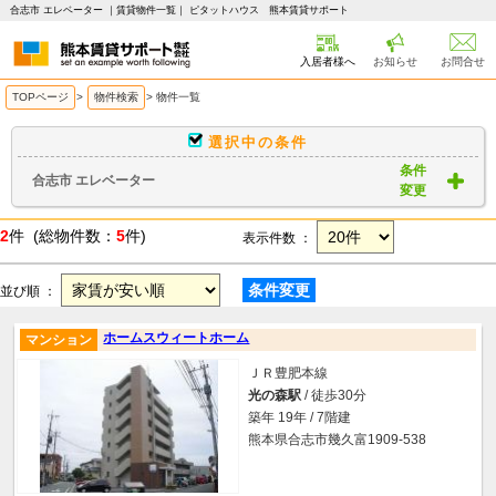
合志市 エレベーター ｜賃貸物件一覧｜ ピタットハウス 熊本賃貸サポート
入居者様へ
お知らせ
お問合せ
TOPページ
>
物件検索
>
物件一覧
選択中の条件
条件
合志市 エレベーター
変更
2
件 (総物件数：
5
件)
表示件数 ：
条件変更
並び順 ：
ホームスウィートホーム
マンション
ＪＲ豊肥本線
光の森駅
/ 徒歩30分
築年 19年 / 7階建
熊本県合志市幾久富1909-538