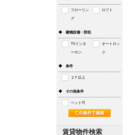
フローリン
ロフト
グ
◆ 建物設備・防犯
TVインタ
オートロッ
ーホン
ク
◆ 条件
２Ｆ以上
◆ その他条件
ペット可
賃貸物件検索