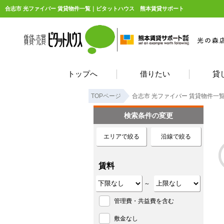
合志市 光ファイバー 賃貸物件一覧｜ピタットハウス 熊本賃貸サポート
トップへ
借りたい
貸
TOPページ
合志市 光ファイバー 賃貸物件一
検索条件の変更
エリアで絞る
沿線で絞る
賃料
～
管理費・共益費を含む
敷金なし