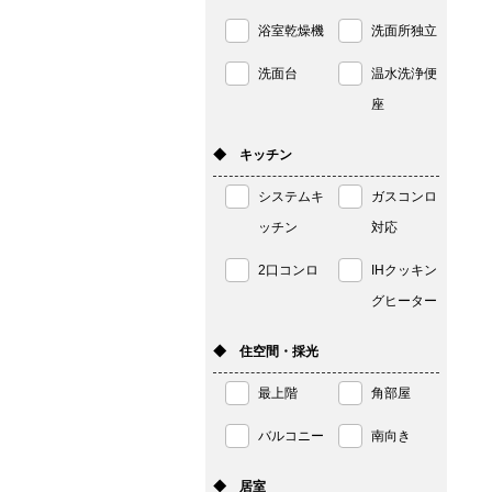
浴室乾燥機
洗面所独立
洗面台
温水洗浄便
座
◆ キッチン
システムキ
ガスコンロ
ッチン
対応
2口コンロ
IHクッキン
グヒーター
◆ 住空間・採光
最上階
角部屋
バルコニー
南向き
◆ 居室