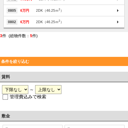
2
0805
6万円
2DK（46.25ｍ
）
2
0802
6万円
2DK（46.25ｍ
）
3
件 (総物件数：
5
件)
条件を絞り込む
賃料
～
管理費込みで検索
敷金