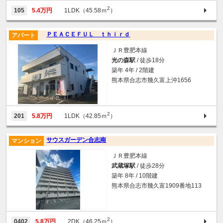
2
105
5.4万円
1LDK（45.58ｍ
）
ＰＥＡＣＥＦＵＬ ｔｈｉｒｄ
アパート
ＪＲ豊肥本線
光の森駅
/ 徒歩18分
築年 4年 / 2階建
熊本県合志市幾久富上沖1656
2
201
5.8万円
1LDK（42.85ｍ
）
サウスガーデン合志南
マンション
ＪＲ豊肥本線
武蔵塚駅
/ 徒歩28分
築年 8年 / 10階建
熊本県合志市幾久富1909番地113
2
0402
5.8万円
2DK（46.25ｍ
）