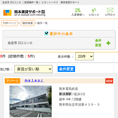
合志市 2口コンロ ｜賃貸物件一覧｜ ピタットハウス 熊本賃貸サポート
入居者様へ
お知らせ
お問合せ
TOPページ
>
物件検索
>
物件一覧
選択中の条件
条件
合志市 2口コンロ
変更
3
件 (総物件数：
5
件)
表示件数 ：
条件変更
並び順 ：
ｍｅｔｅｏｒ
アパート
熊本電気鉄道
新須屋駅
/ 徒歩1分
築年 4年 / 2階建
熊本県合志市須屋４３９－５