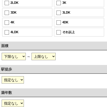
2LDK
3K
3DK
3LDK
4K
4DK
4LDK
それ以上
面積
～
駅徒歩
築年数