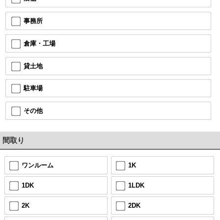
事務所
倉庫・工場
貸土地
駐車場
その他
間取り
ワンルーム
1K
1DK
1LDK
2K
2DK