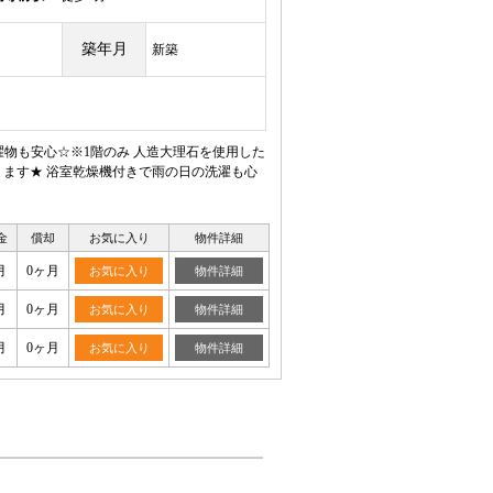
築年月
新築
濯物も安心☆※1階のみ 人造大理石を使用した
ます★ 浴室乾燥機付きで雨の日の洗濯も心
金
償却
お気に入り
物件詳細
月
0ヶ月
お気に入り
物件詳細
月
0ヶ月
お気に入り
物件詳細
月
0ヶ月
お気に入り
物件詳細