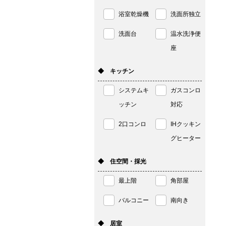
浴室乾燥機
洗面所独立
洗面台
温水洗浄便
座
◆ キッチン
システムキ
ガスコンロ
ッチン
対応
2口コンロ
IHクッキン
グヒーター
◆ 住空間・採光
最上階
角部屋
バルコニー
南向き
◆ 居室