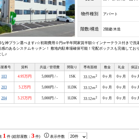
物件種別
アパート
階数/構造
2階建/木造
得な神プラン選べます♪☆初期費用０円or半年間家賃半額☆インナーテラス付きで洗
級感のあるシステムキッチン！ 敷地内駐車場確保可能！宅配ボックスも完備しており
なし♪
部屋番号
賃料
共益 / 管理費
間取り
専有面積
敷金
礼金
保証
2
103
4.95万円
5,000円 / -
1SK
0ヶ月
0ヶ月
0ヶ
33.12ｍ
2
203
5.2万円
5,000円 / -
1LDK
0ヶ月
0ヶ月
0ヶ
33.12ｍ
2
204
5.25万円
5,000円 / -
1LDK
0ヶ月
0ヶ月
0ヶ
33.12ｍ
1
3
数
件 (総部屋数：
件)
表示件数