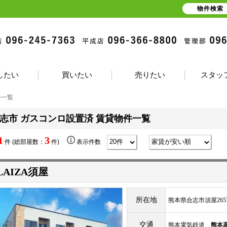
物件検索
したい
買いたい
売りたい
スタッ
件一覧
志市 ガスコンロ設置済 賃貸物件一覧
1
3
件 (総部屋数：
件)
表示件数
LAIZA須屋
所在地
熊本県合志市須屋2657
交通
熊本電気鉄道
熊本