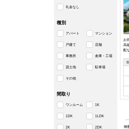
礼金なし
種別
アパート
マンション
お
戸建て
店舗
高
配
事務所
倉庫・工場
貸土地
駐車場
その他
間取り
ワンルーム
1K
1DK
1LDK
棟
2K
2DK