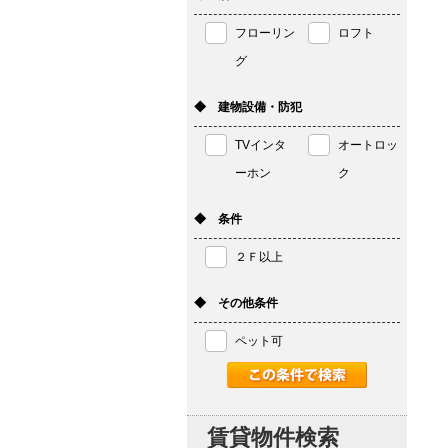
フローリン
ロフト
グ
◆ 建物設備・防犯
TVインタ
オートロッ
ーホン
ク
◆ 条件
２Ｆ以上
◆ その他条件
ペット可
賃貸物件検索