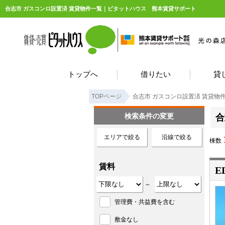
合志市 ガスコンロ設置済 賃貸物件一覧｜ピタットハウス 熊本賃貸サポート
トップへ
借りたい
貸
TOPページ
合志市 ガスコンロ設置済 賃貸物
検索条件の変更
合
エリアで絞る
沿線で絞る
棟数
賃料
E
～
管理費・共益費を含む
敷金なし