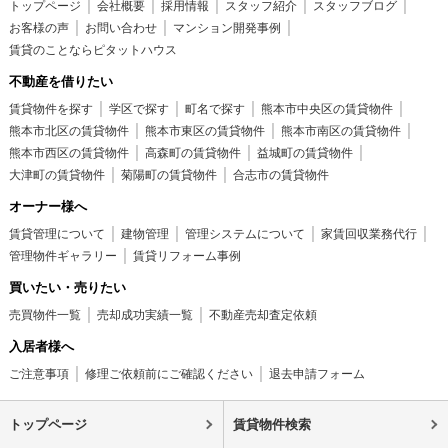
トップページ
会社概要
採用情報
スタッフ紹介
スタッフブログ
お客様の声
お問い合わせ
マンション開発事例
賃貸のことならピタットハウス
不動産を借りたい
賃貸物件を探す
学区で探す
町名で探す
熊本市中央区の賃貸物件
熊本市北区の賃貸物件
熊本市東区の賃貸物件
熊本市南区の賃貸物件
熊本市西区の賃貸物件
高森町の賃貸物件
益城町の賃貸物件
大津町の賃貸物件
菊陽町の賃貸物件
合志市の賃貸物件
オーナー様へ
賃貸管理について
建物管理
管理システムについて
家賃回収業務代行
管理物件ギャラリー
賃貸リフォーム事例
買いたい・売りたい
売買物件一覧
売却成功実績一覧
不動産売却査定依頼
入居者様へ
ご注意事項
修理ご依頼前にご確認ください
退去申請フォーム
トップページ
賃貸物件検索