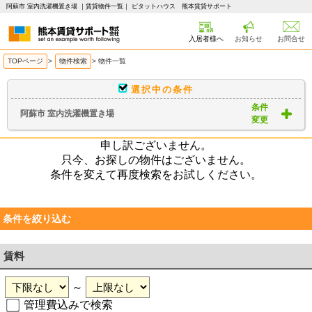
阿蘇市 室内洗濯機置き場 ｜賃貸物件一覧｜ ピタットハウス 熊本賃貸サポート
入居者様へ
お知らせ
お問合せ
TOPページ
>
物件検索
>
物件一覧
選択中の条件
条件
阿蘇市 室内洗濯機置き場
変更
申し訳ございません。
只今、お探しの物件はございません。
条件を変えて再度検索をお試しください。
条件を絞り込む
賃料
～
管理費込みで検索