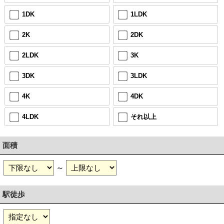
1DK
1LDK
2K
2DK
2LDK
3K
3DK
3LDK
4K
4DK
4LDK
それ以上
面積
～
駅徒歩