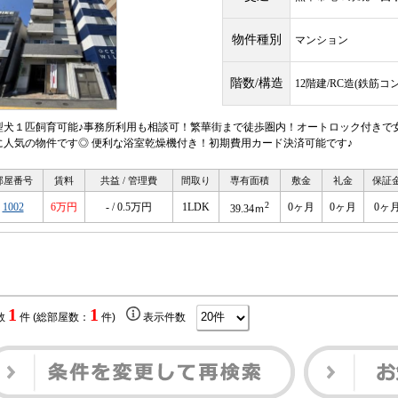
物件種別
マンション
階数/構造
12階建/RC造(鉄筋コ
型犬１匹飼育可能♪事務所利用も相談可！繁華街まで徒歩圏内！オートロック付きで女
に人気の物件です◎ 便利な浴室乾燥機付き！初期費用カード決済可能です♪
部屋番号
賃料
共益 / 管理費
間取り
専有面積
敷金
礼金
保証
2
1002
6万円
- / 0.5万円
1LDK
0ヶ月
0ヶ月
0ヶ
39.34ｍ
1
1
数
件 (総部屋数：
件)
表示件数