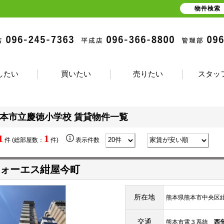
物件検索
したい
買いたい
売りたい
スタッ
本市立慶徳小学校 賃貸物件一覧
1
1
件 (総部屋数：
件)
表示件数
ォーエス紺屋今町
所在地
熊本県熊本市中央区紺
交通
熊本市電３系統
西