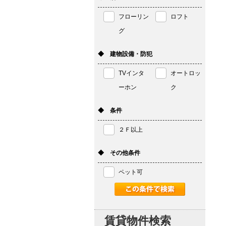
フローリン
ロフト
グ
◆ 建物設備・防犯
TVインタ
オートロッ
ーホン
ク
◆ 条件
２Ｆ以上
◆ その他条件
ペット可
賃貸物件検索