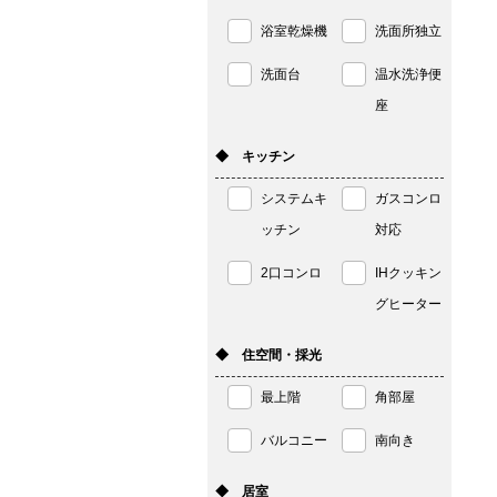
浴室乾燥機
洗面所独立
洗面台
温水洗浄便
座
◆ キッチン
システムキ
ガスコンロ
ッチン
対応
2口コンロ
IHクッキン
グヒーター
◆ 住空間・採光
最上階
角部屋
バルコニー
南向き
◆ 居室