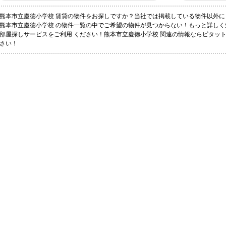
熊本市立慶徳小学校 賃貸の物件をお探しですか？当社では掲載している物件以外
熊本市立慶徳小学校 の物件一覧の中でご希望の物件が見つからない！もっと詳し
部屋探しサービスをご利用 ください！熊本市立慶徳小学校 関連の情報ならピタッ
さい！