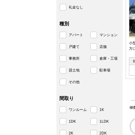
礼金なし
種別
アパート
マンション
小
戸建て
店舗
方
事務所
倉庫・工場
貸土地
駐車場
その他
間取り
棟
ワンルーム
1K
1DK
1LDK
2K
2DK