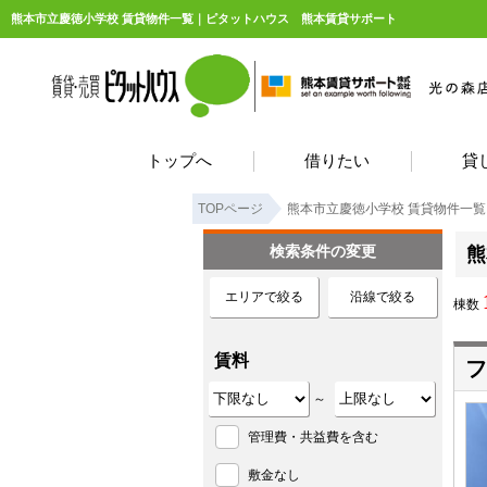
熊本市立慶徳小学校 賃貸物件一覧｜ピタットハウス 熊本賃貸サポート
トップへ
借りたい
貸
TOPページ
熊本市立慶徳小学校 賃貸物件一覧
検索条件の変更
熊
エリアで絞る
沿線で絞る
棟数
賃料
フ
～
管理費・共益費を含む
敷金なし