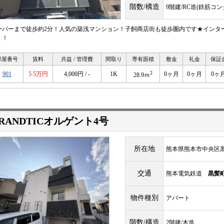
階数/構造
9階建/RC造(鉄筋コ
ーパーまで徒歩約2分！人気の築浅マンション！子飼商店街も徒歩圏内です★インター
！！
部屋番号
賃料
共益 / 管理費
間取り
専有面積
敷金
礼金
保証
2
901
5.5万円
4,000円 / -
1K
0ヶ月
0ヶ月
0ヶ
28.9ｍ
RANDTICオルゲント4号
所在地
熊本県熊本市中央区黒
交通
熊本電気鉄道
黒髪
物件種別
アパート
階数/構造
2階建/木造