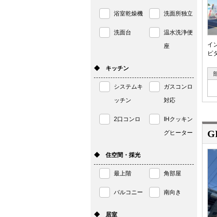
浴室乾燥機
洗面所独立
洗面台
温水洗浄便
イ
座
ピタ
◆ キッチン
システムキ
ガスコンロ
ッチン
対応
2口コンロ
IHクッキン
G
グヒーター
◆ 住空間・採光
最上階
角部屋
バルコニー
南向き
◆ 居室