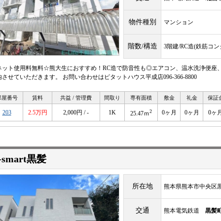
物件種別
マンション
階数/構造
3階建/RC造(鉄筋コ
ネット使用料無料☆熊大生におすすめ！RC造で防音性も◎エアコン、温水洗浄便座
させていただきます。 お問い合わせはピタットハウス平成店096-366-8800
部屋番号
賃料
共益 / 管理費
間取り
専有面積
敷金
礼金
保証
2
203
2.5万円
2,000円 / -
1K
0ヶ月
0ヶ月
0ヶ
25.47ｍ
-smart黒髪
所在地
熊本県熊本市中央区黒
交通
熊本電気鉄道
黒髪