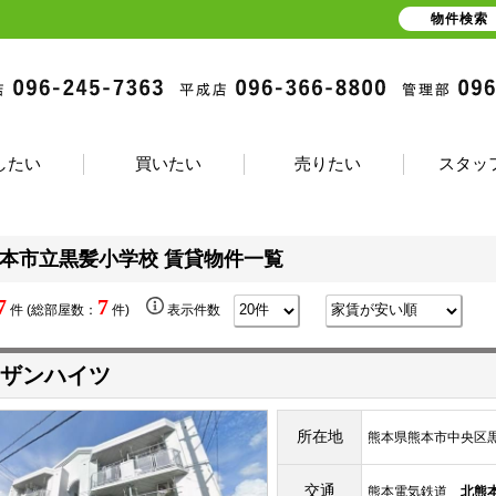
物件検索
したい
買いたい
売りたい
スタッ
本市立黒髪小学校 賃貸物件一覧
7
7
件 (総部屋数：
件)
表示件数
ザンハイツ
所在地
熊本県熊本市中央区黒髪
交通
熊本電気鉄道
北熊