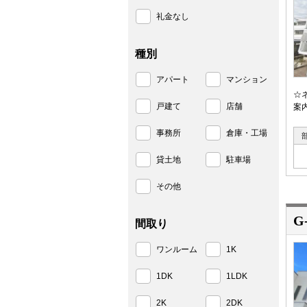
礼金なし
種別
アパート
マンション
☆
戸建て
店舗
案内
事務所
倉庫・工場
貸土地
駐車場
その他
G
間取り
ワンルーム
1K
1DK
1LDK
2K
2DK