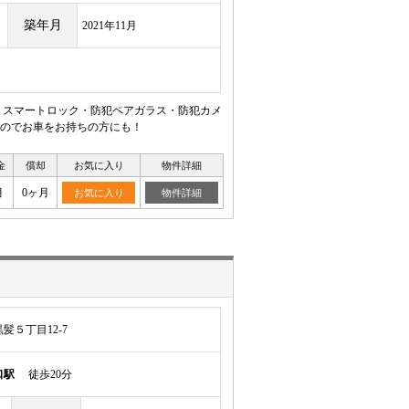
築年月
2021年11月
 スマートロック・防犯ペアガラス・防犯カメ
るのでお車をお持ちの方にも！
金
償却
お気に入り
物件詳細
月
0ヶ月
お気に入り
物件詳細
髪５丁目12-7
口駅
徒歩20分