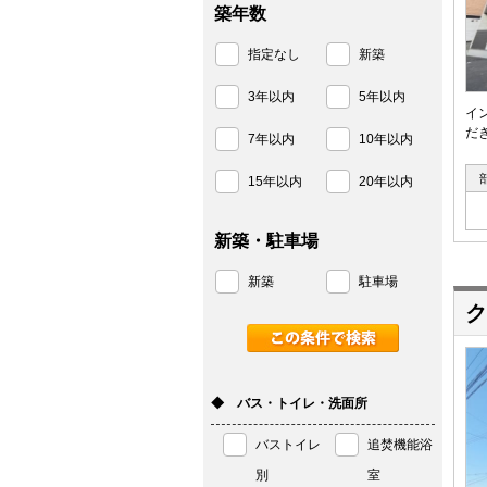
築年数
指定なし
新築
3年以内
5年以内
イ
だき
7年以内
10年以内
15年以内
20年以内
新築・駐車場
新築
駐車場
ク
◆ バス・トイレ・洗面所
バストイレ
追焚機能浴
別
室