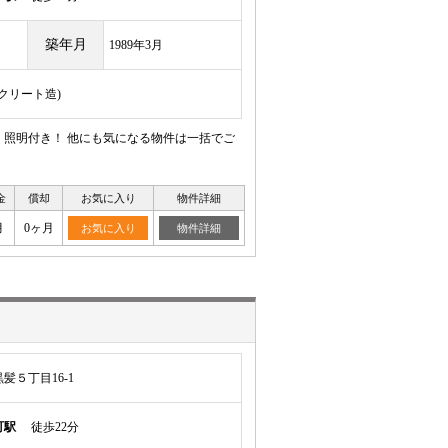
築年月
1989年3月
ンクリート造)
、照明付き！ 他にも気になる物件は一括でご
金
償却
お気に入り
物件詳細
月
0ヶ月
お気に入り
物件詳細
髪５丁目16-1
町駅
徒歩22分