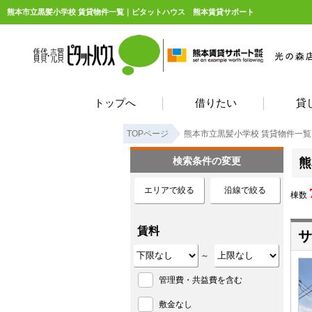
熊本市立黒髪小学校 賃貸物件一覧｜ピタットハウス 熊本賃貸サポート
トップへ
借りたい
貸
TOPページ
熊本市立黒髪小学校 賃貸物件一覧
検索条件の変更
熊
エリアで絞る
沿線で絞る
棟数
賃料
サ
～
管理費・共益費を含む
敷金なし