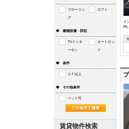
フローリン
ロフト
グ
イ
問い
◆ 建物設備・防犯
TVインタ
オートロッ
ーホン
ク
◆ 条件
プ
２Ｆ以上
◆ その他条件
ペット可
賃貸物件検索