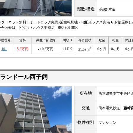
階数/構造
2階建/木造
ンターネット無料！オートロック完備♪浴室乾燥機・宅配ボックス完備★ お部屋探し
合わせは ピタットハウス平成店 096-366-8800
部屋番号
賃料
共益 / 管理費
間取り
専有面積
敷金
礼金
保証
2
101
5.3万円
- / 0.3万円
1LDK
0ヶ月
0ヶ月
0ヶ
31.53ｍ
ランドール西子飼
所在地
熊本県熊本市中央区西子
交通
熊本電気鉄道
藤崎
物件種別
マンション