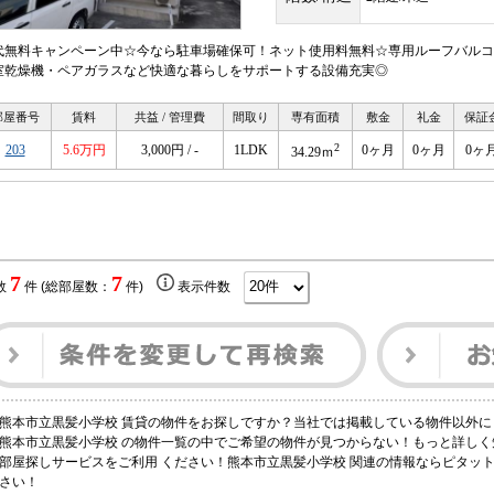
代無料キャンペーン中☆今なら駐車場確保可！ネット使用料無料☆専用ルーフバルコニ
室乾燥機・ペアガラスなど快適な暮らしをサポートする設備充実◎
部屋番号
賃料
共益 / 管理費
間取り
専有面積
敷金
礼金
保証
2
203
5.6万円
3,000円 / -
1LDK
0ヶ月
0ヶ月
0ヶ
34.29ｍ
7
7
数
件 (総部屋数：
件)
表示件数
熊本市立黒髪小学校 賃貸の物件をお探しですか？当社では掲載している物件以外
熊本市立黒髪小学校 の物件一覧の中でご希望の物件が見つからない！もっと詳し
部屋探しサービスをご利用 ください！熊本市立黒髪小学校 関連の情報ならピタッ
さい！