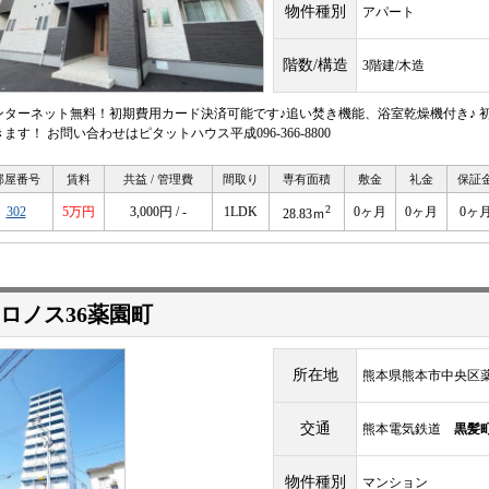
物件種別
アパート
階数/構造
3階建/木造
ンターネット無料！初期費用カード決済可能です♪追い焚き機能、浴室乾燥機付き♪ 
ます！ お問い合わせはピタットハウス平成096-366-8800
部屋番号
賃料
共益 / 管理費
間取り
専有面積
敷金
礼金
保証
2
302
5万円
3,000円 / -
1LDK
0ヶ月
0ヶ月
0ヶ
28.83ｍ
ロノス36薬園町
所在地
熊本県熊本市中央区薬園
交通
熊本電気鉄道
黒髪
物件種別
マンション