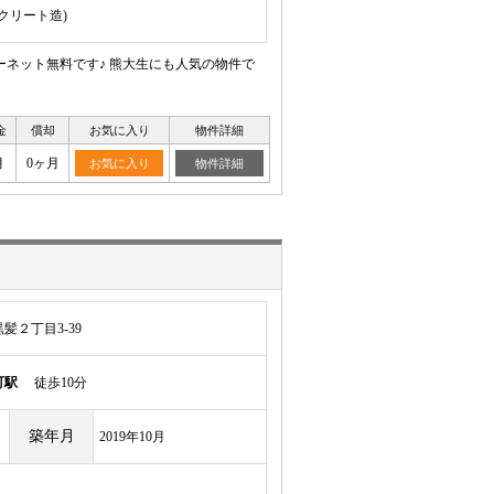
ンクリート造)
ネット無料です♪ 熊大生にも人気の物件で
金
償却
お気に入り
物件詳細
月
0ヶ月
お気に入り
物件詳細
髪２丁目3-39
町駅
徒歩10分
築年月
2019年10月