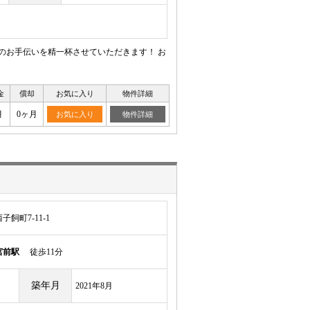
のお手伝いを精一杯させていただきます！ お
金
償却
お気に入り
物件詳細
月
0ヶ月
お気に入り
物件詳細
飼町7-11-1
宮前駅
徒歩11分
築年月
2021年8月