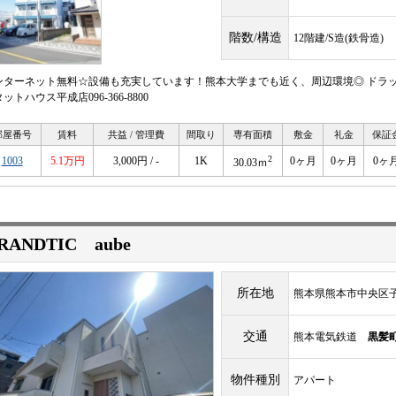
階数/構造
12階建/S造(鉄骨造)
ンターネット無料☆設備も充実しています！熊本大学までも近く、周辺環境◎ ドラッ
ットハウス平成店096-366-8800
部屋番号
賃料
共益 / 管理費
間取り
専有面積
敷金
礼金
保証
2
1003
5.1万円
3,000円 / -
1K
0ヶ月
0ヶ月
0ヶ
30.03ｍ
RANDTIC aube
所在地
熊本県熊本市中央区子飼
交通
熊本電気鉄道
黒髪
物件種別
アパート