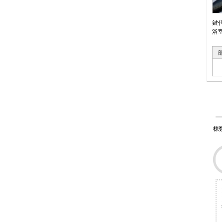
鍵
浴
棟