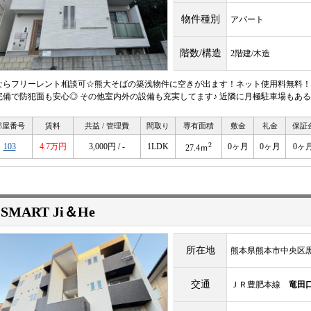
物件種別
アパート
階数/構造
2階建/木造
ならフリーレント相談可☆熊大そばの築浅物件に空きが出ます！ネット使用料無料！
完備で防犯面も安心◎ その他室内外の設備も充実してます♪ 近隣に月極駐車場もあ
部屋番号
賃料
共益 / 管理費
間取り
専有面積
敷金
礼金
保証
2
103
4.7万円
3,000円 / -
1LDK
0ヶ月
0ヶ月
0ヶ
27.4ｍ
-SMART Ji＆He
所在地
熊本県熊本市中央区黒
交通
ＪＲ豊肥本線
竜田