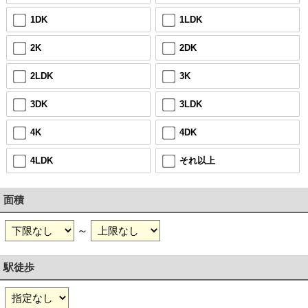
1DK
1LDK
2K
2DK
2LDK
3K
3DK
3LDK
4K
4DK
4LDK
それ以上
面積
～
駅徒歩