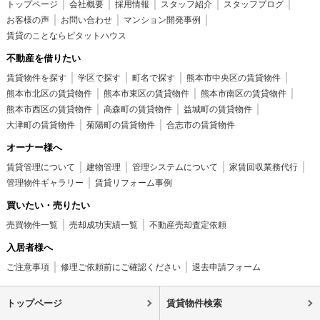
トップページ
会社概要
採用情報
スタッフ紹介
スタッフブログ
お客様の声
お問い合わせ
マンション開発事例
賃貸のことならピタットハウス
不動産を借りたい
賃貸物件を探す
学区で探す
町名で探す
熊本市中央区の賃貸物件
熊本市北区の賃貸物件
熊本市東区の賃貸物件
熊本市南区の賃貸物件
熊本市西区の賃貸物件
高森町の賃貸物件
益城町の賃貸物件
大津町の賃貸物件
菊陽町の賃貸物件
合志市の賃貸物件
オーナー様へ
賃貸管理について
建物管理
管理システムについて
家賃回収業務代行
管理物件ギャラリー
賃貸リフォーム事例
買いたい・売りたい
売買物件一覧
売却成功実績一覧
不動産売却査定依頼
入居者様へ
ご注意事項
修理ご依頼前にご確認ください
退去申請フォーム
トップページ
賃貸物件検索