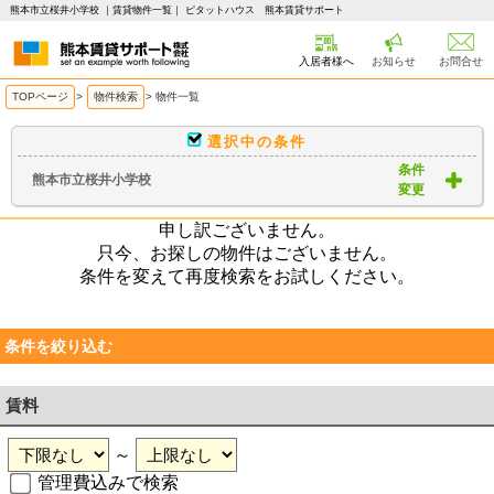
熊本市立桜井小学校 ｜賃貸物件一覧｜ ピタットハウス 熊本賃貸サポート
入居者様へ
お知らせ
お問合せ
TOPページ
>
物件検索
>
物件一覧
選択中の条件
条件
熊本市立桜井小学校
変更
申し訳ございません。
只今、お探しの物件はございません。
条件を変えて再度検索をお試しください。
条件を絞り込む
賃料
～
管理費込みで検索