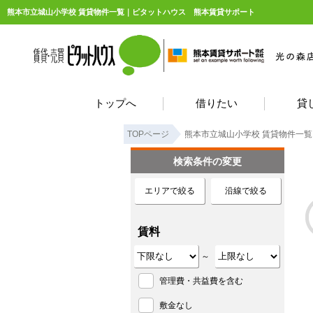
熊本市立城山小学校 賃貸物件一覧｜ピタットハウス 熊本賃貸サポート
トップへ
借りたい
貸
TOPページ
熊本市立城山小学校 賃貸物件一覧
検索条件の変更
エリアで絞る
沿線で絞る
賃料
～
管理費・共益費を含む
敷金なし