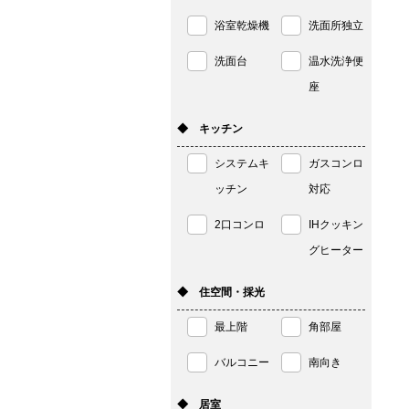
浴室乾燥機
洗面所独立
洗面台
温水洗浄便
座
◆ キッチン
システムキ
ガスコンロ
ッチン
対応
2口コンロ
IHクッキン
グヒーター
◆ 住空間・採光
最上階
角部屋
バルコニー
南向き
◆ 居室