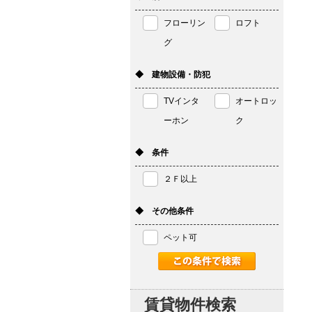
フローリン
ロフト
グ
◆ 建物設備・防犯
TVインタ
オートロッ
ーホン
ク
◆ 条件
２Ｆ以上
◆ その他条件
ペット可
賃貸物件検索