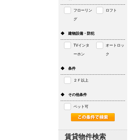
フローリン
ロフト
グ
◆ 建物設備・防犯
TVインタ
オートロッ
ーホン
ク
◆ 条件
２Ｆ以上
◆ その他条件
ペット可
賃貸物件検索