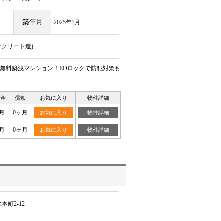
築年月
2025年3月
ンクリート造)
ト無料築浅マンション！EDロックで防犯対策も
証金
償却
お気に入り
物件詳細
月
0ヶ月
お気に入り
物件詳細
月
0ヶ月
お気に入り
物件詳細
町2-12