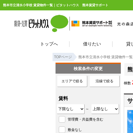
熊本市立清水小学校 賃貸物件一覧｜ピタットハウス 熊本賃貸サポート
トップへ
借りたい
貸
TOPページ
熊本市立清水小学校 賃貸物件一覧
検索条件の変更
熊
エリアで絞る
沿線で絞る
棟数
賃料
サ
～
管理費・共益費を含む
敷金なし