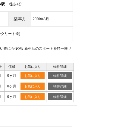
本駅
徒歩4分
築年月
2020年3月
ンクリート造)
い物にも便利♪ 新生活のスタートを精一杯サ
金
償却
お気に入り
物件詳細
月
0ヶ月
お気に入り
物件詳細
月
0ヶ月
お気に入り
物件詳細
月
0ヶ月
お気に入り
物件詳細