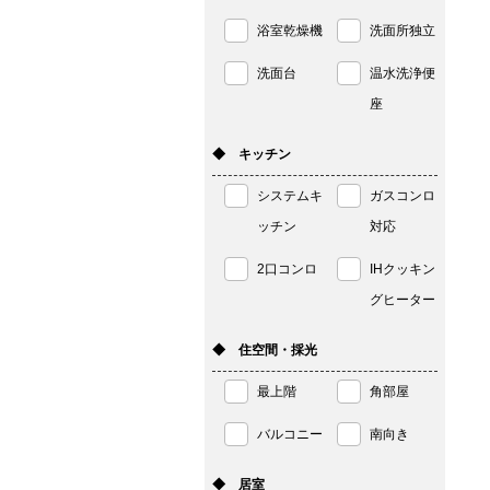
浴室乾燥機
洗面所独立
洗面台
温水洗浄便
座
◆ キッチン
システムキ
ガスコンロ
ッチン
対応
2口コンロ
IHクッキン
グヒーター
◆ 住空間・採光
最上階
角部屋
バルコニー
南向き
◆ 居室