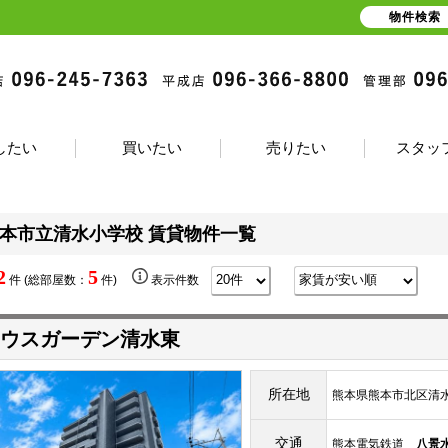
物件検索
したい
買いたい
売りたい
スタッ
本市立清水小学校 賃貸物件一覧
2
5
件 (総部屋数：
件)
表示件数
ウスガーデン清水東
所在地
熊本県熊本市北区清水
交通
熊本電気鉄道
八景