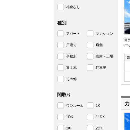
礼金なし
種別
アパート
マンション
目
戸建て
店舗
バ
事務所
倉庫・工場
貸土地
駐車場
その他
間取り
カ
ワンルーム
1K
1DK
1LDK
2K
2DK