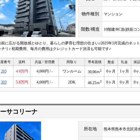
物件種別
マンション
階数/構造
10階建/RC造(鉄筋コ
の前に広がる開放感とゆとり、暮らしの夢育む理想の住まい♪2025年3月完成のネッ
ッチリ♪ 初期費用、毎月の費用はクレジットカード決済も可能です♪
部屋番号
賃料
共益 / 管理費
間取り
専有面積
敷金
礼金
保
2
205
4.9万円
4,000円 / -
ワンルーム
0ヶ月
1ヶ月
0ヶ
30.06ｍ
2
303
5.8万円
4,000円 / -
2DK
0ヶ月
0ヶ月
0ヶ
46.25ｍ
ーサコリーナ
所在地
熊本県熊本市北区清水本