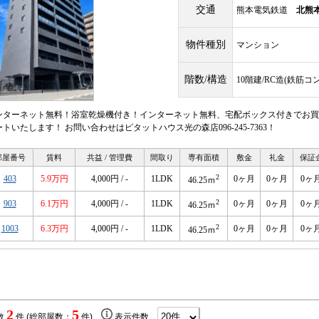
交通
熊本電気鉄道
北熊
物件種別
マンション
階数/構造
10階建/RC造(鉄筋コ
ンターネット無料！浴室乾燥機付き！インターネット無料、宅配ボックス付きでお買
トいたします！ お問い合わせはピタットハウス光の森店096-245-7363！
部屋番号
賃料
共益 / 管理費
間取り
専有面積
敷金
礼金
保証
2
403
5.9万円
4,000円 / -
1LDK
0ヶ月
0ヶ月
0ヶ
46.25ｍ
2
903
6.1万円
4,000円 / -
1LDK
0ヶ月
0ヶ月
0ヶ
46.25ｍ
2
1003
6.3万円
4,000円 / -
1LDK
0ヶ月
0ヶ月
0ヶ
46.25ｍ
2
5
数
件 (総部屋数：
件)
表示件数