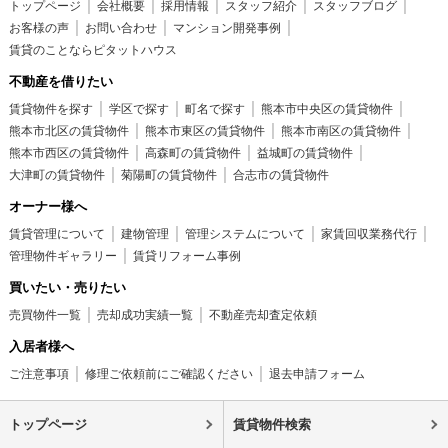
トップページ
会社概要
採用情報
スタッフ紹介
スタッフブログ
お客様の声
お問い合わせ
マンション開発事例
賃貸のことならピタットハウス
不動産を借りたい
賃貸物件を探す
学区で探す
町名で探す
熊本市中央区の賃貸物件
熊本市北区の賃貸物件
熊本市東区の賃貸物件
熊本市南区の賃貸物件
熊本市西区の賃貸物件
高森町の賃貸物件
益城町の賃貸物件
大津町の賃貸物件
菊陽町の賃貸物件
合志市の賃貸物件
オーナー様へ
賃貸管理について
建物管理
管理システムについて
家賃回収業務代行
管理物件ギャラリー
賃貸リフォーム事例
買いたい・売りたい
売買物件一覧
売却成功実績一覧
不動産売却査定依頼
入居者様へ
ご注意事項
修理ご依頼前にご確認ください
退去申請フォーム
トップページ
賃貸物件検索