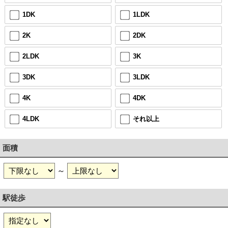
1DK
1LDK
2K
2DK
2LDK
3K
3DK
3LDK
4K
4DK
4LDK
それ以上
面積
～
駅徒歩