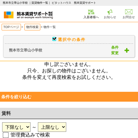
熊本市立帯山小学校 ｜賃貸物件一覧｜ ピタットハウス 熊本賃貸サポート
入居者様へ
お知らせ
お問合せ
TOPページ
>
物件検索
>
物件一覧
選択中の条件
条件
熊本市立帯山小学校
変更
申し訳ございません。
只今、お探しの物件はございません。
条件を変えて再度検索をお試しください。
条件を絞り込む
賃料
～
管理費込みで検索