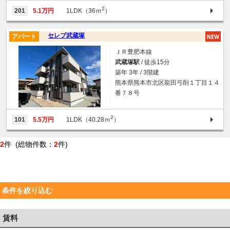
2
201
5.1万円
1LDK（36ｍ
）
セレブ武蔵塚
アパート
ＪＲ豊肥本線
武蔵塚駅
/ 徒歩15分
築年 3年 / 3階建
熊本県熊本市北区龍田弓削１丁目１４
番７８号
2
101
5.5万円
1LDK（40.28ｍ
）
2
件 (総物件数：
2
件)
条件を絞り込む
賃料