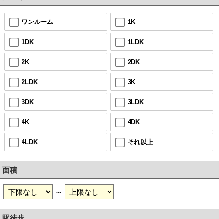
ワンルーム
1K
1DK
1LDK
2K
2DK
2LDK
3K
3DK
3LDK
4K
4DK
4LDK
それ以上
面積
～
駅徒歩