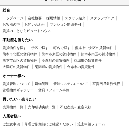
総合
トップページ
会社概要
採用情報
スタッフ紹介
スタッフブログ
お客様の声
お問い合わせ
マンション開発事例
賃貸のことならピタットハウス
不動産を借りたい
賃貸物件を探す
学区で探す
町名で探す
熊本市中央区の賃貸物件
熊本市北区の賃貸物件
熊本市東区の賃貸物件
熊本市南区の賃貸物件
熊本市西区の賃貸物件
高森町の賃貸物件
益城町の賃貸物件
大津町の賃貸物件
菊陽町の賃貸物件
合志市の賃貸物件
オーナー様へ
賃貸管理について
建物管理
管理システムについて
家賃回収業務代行
管理物件ギャラリー
賃貸リフォーム事例
買いたい・売りたい
売買物件一覧
売却成功実績一覧
不動産売却査定依頼
入居者様へ
ご注意事項
修理ご依頼前にご確認ください
退去申請フォーム