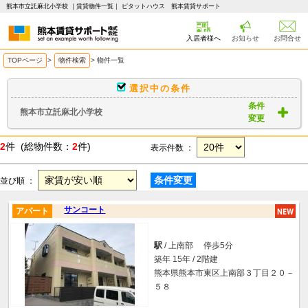
熊本市立託麻北小学校 ｜賃貸物件一覧｜ ピタットハウス 熊本賃貸サポート
入居者様へ
お知らせ
お問合せ
TOPページ
>
物件検索
>
物件一覧
選択中の条件
条件
熊本市立託麻北小学校
変更
2
件 (総物件数：
2
件)
表示件数 ：
条件変更
並び順 ：
サンコート
アパート
駅
/ 上南部 停歩5分
築年 15年 / 2階建
熊本県熊本市東区上南部３丁目２０－
５８