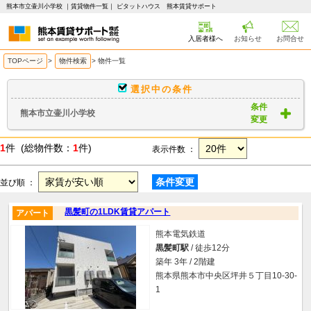
熊本市立壷川小学校 ｜賃貸物件一覧｜ ピタットハウス 熊本賃貸サポート
入居者様へ
お知らせ
お問合せ
TOPページ
>
物件検索
>
物件一覧
選択中の条件
条件
熊本市立壷川小学校
変更
1
件 (総物件数：
1
件)
表示件数 ：
条件変更
並び順 ：
黒髪町の1LDK賃貸アパート
アパート
熊本電気鉄道
黒髪町駅
/ 徒歩12分
築年 3年 / 2階建
熊本県熊本市中央区坪井５丁目10-30-
1