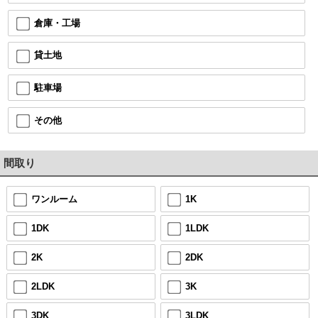
倉庫・工場
貸土地
駐車場
その他
間取り
ワンルーム
1K
1DK
1LDK
2K
2DK
2LDK
3K
3DK
3LDK