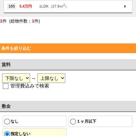
2
105
5.4万円
1LDK（27.9ｍ
）
1
件 (総物件数：
1
件)
条件を絞り込む
賃料
～
管理費込みで検索
敷金
なし
１ヶ月以下
指定しない