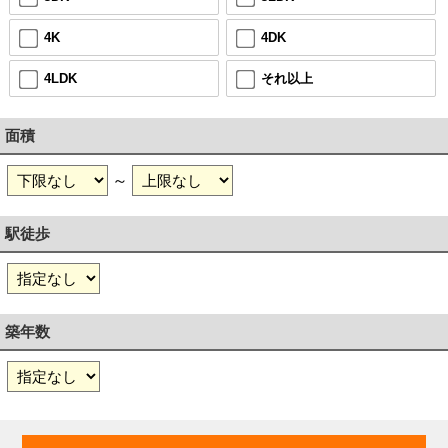
4K
4DK
4LDK
それ以上
面積
～
駅徒歩
築年数