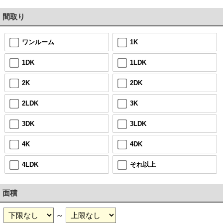
間取り
ワンルーム
1K
1DK
1LDK
2K
2DK
2LDK
3K
3DK
3LDK
4K
4DK
4LDK
それ以上
面積
～