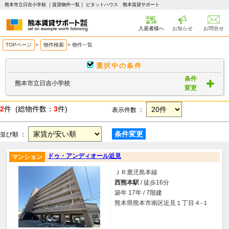
熊本市立日吉小学校 ｜賃貸物件一覧｜ ピタットハウス 熊本賃貸サポート
入居者様へ
お知らせ
お問合せ
TOPページ
>
物件検索
>
物件一覧
選択中の条件
条件
熊本市立日吉小学校
変更
2
件 (総物件数：
3
件)
表示件数 ：
条件変更
並び順 ：
ドゥ・アンディオール近見
マンション
ＪＲ鹿児島本線
西熊本駅
/ 徒歩16分
築年 17年 / 7階建
熊本県熊本市南区近見１丁目４-１