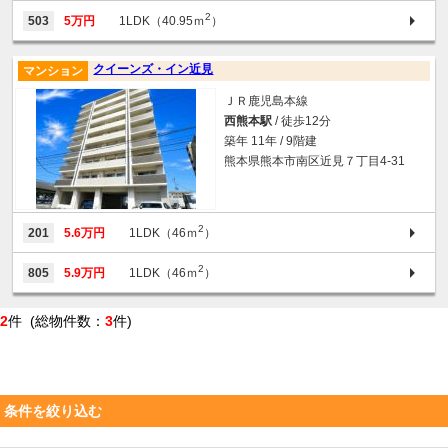
2
503
5万円
1LDK（40.95ｍ
）
クイーンズ・イン近見
マンション
ＪＲ鹿児島本線
西熊本駅
/ 徒歩12分
築年 11年 / 9階建
熊本県熊本市南区近見７丁目4-31
2
201
5.6万円
1LDK（46ｍ
）
2
805
5.9万円
1LDK（46ｍ
）
2
件 (総物件数：
3
件)
条件を絞り込む