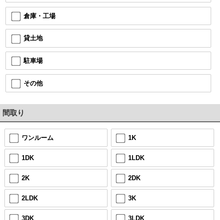
倉庫・工場
貸土地
駐車場
その他
間取り
ワンルーム
1K
1DK
1LDK
2K
2DK
2LDK
3K
3DK
3LDK