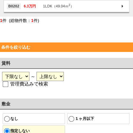
2
B0202
6.3万円
1LDK（49.04ｍ
）
1
件 (総物件数：
1
件)
条件を絞り込む
賃料
～
管理費込みで検索
敷金
なし
１ヶ月以下
指定しない