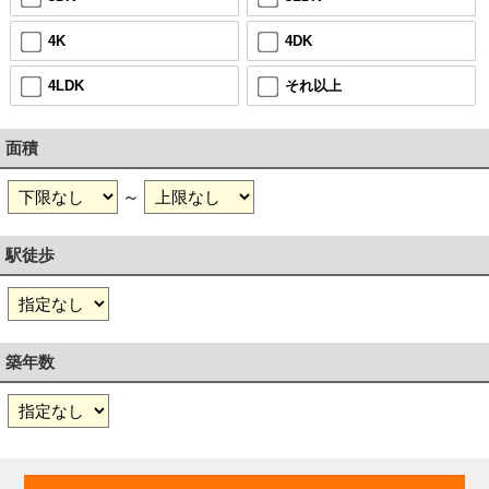
4K
4DK
4LDK
それ以上
面積
～
駅徒歩
築年数