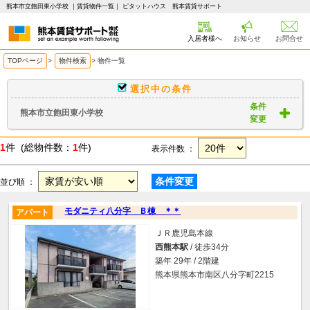
熊本市立飽田東小学校 ｜賃貸物件一覧｜ ピタットハウス 熊本賃貸サポート
入居者様へ
お知らせ
お問合せ
TOPページ
>
物件検索
>
物件一覧
選択中の条件
条件
熊本市立飽田東小学校
変更
1
件 (総物件数：
1
件)
表示件数 ：
条件変更
並び順 ：
モダニティ八分字 Ｂ棟 ＊＊
アパート
ＪＲ鹿児島本線
西熊本駅
/ 徒歩34分
築年 29年 / 2階建
熊本県熊本市南区八分字町2215