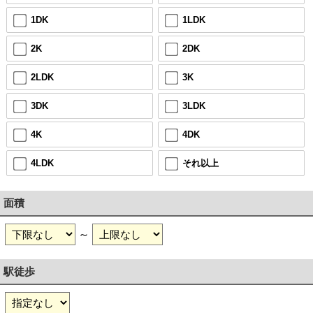
1DK
1LDK
2K
2DK
2LDK
3K
3DK
3LDK
4K
4DK
4LDK
それ以上
面積
～
駅徒歩