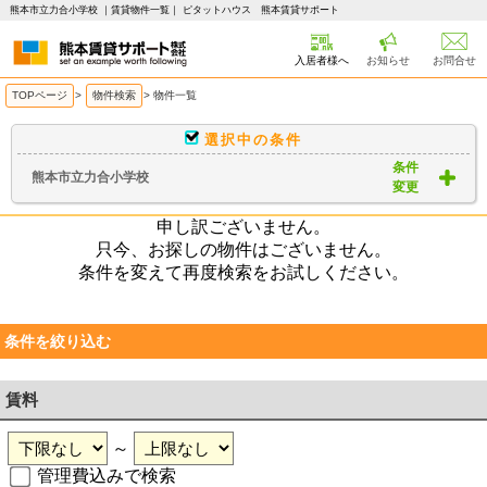
熊本市立力合小学校 ｜賃貸物件一覧｜ ピタットハウス 熊本賃貸サポート
入居者様へ
お知らせ
お問合せ
TOPページ
>
物件検索
>
物件一覧
選択中の条件
条件
熊本市立力合小学校
変更
申し訳ございません。
只今、お探しの物件はございません。
条件を変えて再度検索をお試しください。
条件を絞り込む
賃料
～
管理費込みで検索