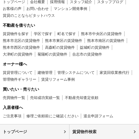
トップページ
会社概要
採用情報
スタッフ紹介
スタッフブログ
お客様の声
お問い合わせ
マンション開発事例
賃貸のことならピタットハウス
不動産を借りたい
賃貸物件を探す
学区で探す
町名で探す
熊本市中央区の賃貸物件
熊本市北区の賃貸物件
熊本市東区の賃貸物件
熊本市南区の賃貸物件
熊本市西区の賃貸物件
高森町の賃貸物件
益城町の賃貸物件
大津町の賃貸物件
菊陽町の賃貸物件
合志市の賃貸物件
オーナー様へ
賃貸管理について
建物管理
管理システムについて
家賃回収業務代行
管理物件ギャラリー
賃貸リフォーム事例
買いたい・売りたい
売買物件一覧
売却成功実績一覧
不動産売却査定依頼
入居者様へ
ご注意事項
修理ご依頼前にご確認ください
退去申請フォーム
トップページ
賃貸物件検索