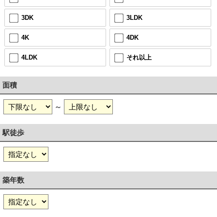
3DK
3LDK
4K
4DK
4LDK
それ以上
面積
～
駅徒歩
築年数