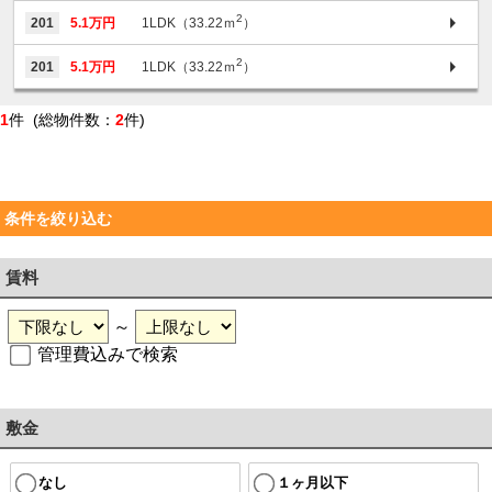
2
201
5.1万円
1LDK（33.22ｍ
）
2
201
5.1万円
1LDK（33.22ｍ
）
1
件 (総物件数：
2
件)
条件を絞り込む
賃料
～
管理費込みで検索
敷金
なし
１ヶ月以下