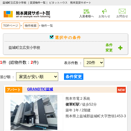
益城町立広安小学校 ｜賃貸物件一覧｜ ピタットハウス 熊本賃貸サポート
入居者様へ
お知らせ
お問合せ
TOPページ
>
物件検索
>
物件一覧
選択中の条件
条件
益城町立広安小学校
変更
1
件 (総物件数：
2
件)
表示件数 ：
条件変更
並び順 ：
GRANDTIC益城
アパート
熊本市電２系統
健軍町駅
/ 徒歩52分
築年 1年 / 2階建
熊本県上益城郡益城町大字惣領1453-3