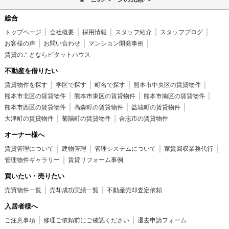
総合
トップページ
会社概要
採用情報
スタッフ紹介
スタッフブログ
お客様の声
お問い合わせ
マンション開発事例
賃貸のことならピタットハウス
不動産を借りたい
賃貸物件を探す
学区で探す
町名で探す
熊本市中央区の賃貸物件
熊本市北区の賃貸物件
熊本市東区の賃貸物件
熊本市南区の賃貸物件
熊本市西区の賃貸物件
高森町の賃貸物件
益城町の賃貸物件
大津町の賃貸物件
菊陽町の賃貸物件
合志市の賃貸物件
オーナー様へ
賃貸管理について
建物管理
管理システムについて
家賃回収業務代行
管理物件ギャラリー
賃貸リフォーム事例
買いたい・売りたい
売買物件一覧
売却成功実績一覧
不動産売却査定依頼
入居者様へ
ご注意事項
修理ご依頼前にご確認ください
退去申請フォーム