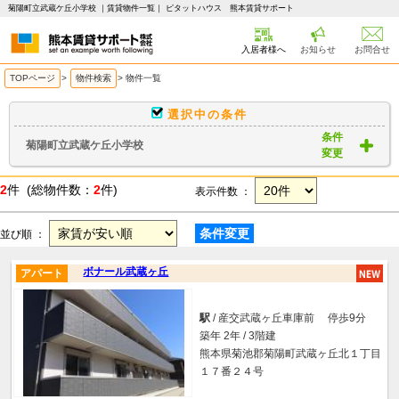
菊陽町立武蔵ケ丘小学校 ｜賃貸物件一覧｜ ピタットハウス 熊本賃貸サポート
入居者様へ
お知らせ
お問合せ
TOPページ
>
物件検索
>
物件一覧
選択中の条件
条件
菊陽町立武蔵ケ丘小学校
変更
2
件 (総物件数：
2
件)
表示件数 ：
条件変更
並び順 ：
ボナール武蔵ヶ丘
アパート
駅
/ 産交武蔵ヶ丘車庫前 停歩9分
築年 2年 / 3階建
熊本県菊池郡菊陽町武蔵ヶ丘北１丁目
１７番２４号