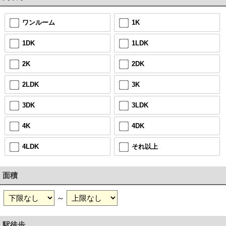
ワンルーム
1K
1DK
1LDK
2K
2DK
2LDK
3K
3DK
3LDK
4K
4DK
4LDK
それ以上
面積
～
駅徒歩