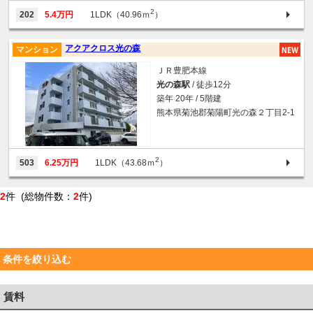
2
202
5.4万円
1LDK（40.96ｍ
）
アクアクロス光の森
マンション
ＪＲ豊肥本線
光の森駅
/ 徒歩12分
築年 20年 / 5階建
熊本県菊池郡菊陽町光の森２丁目2-1
2
503
6.25万円
1LDK（43.68ｍ
）
2
件 (総物件数：
2
件)
条件を絞り込む
賃料