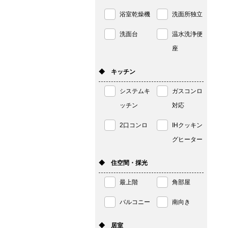
浴室乾燥機
洗面所独立
洗面台
温水洗浄便
座
◆ キッチン
システムキ
ガスコンロ
ッチン
対応
2口コンロ
IHクッキン
グヒーター
◆ 住空間・採光
最上階
角部屋
バルコニー
南向き
◆ 居室