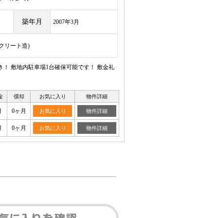
築年月
2007年3月
ンクリート造)
！ 敷地内駐車場1台確保可能です！ 敷金礼
金
償却
お気に入り
物件詳細
月
0ヶ月
お気に入り
物件詳細
月
0ヶ月
お気に入り
物件詳細