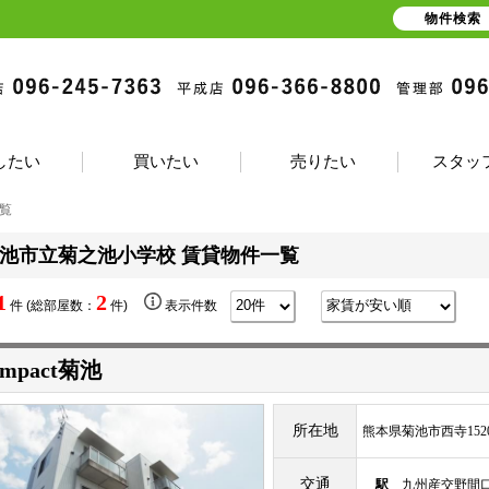
物件検索
したい
買いたい
売りたい
スタッ
覧
池市立菊之池小学校 賃貸物件一覧
1
2
件 (総部屋数：
件)
表示件数
ompact菊池
所在地
熊本県菊池市西寺1520
交通
駅
九州産交野間口