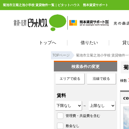
菊池市立菊之池小学校 賃貸物件一覧｜ピタットハウス 熊本賃貸サポート
トップへ
借りたい
貸
TOPページ
菊池市立菊之池小学校 賃貸物件一
検索条件の変更
菊
エリアで絞る
沿線で絞る
棟数
賃料
c
～
管理費・共益費を含む
敷金なし