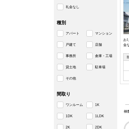
礼金なし
種別
アパート
マンション
お
戸建て
店舗
金
事務所
倉庫・工場
貸土地
駐車場
その他
間取り
ワンルーム
1K
棟
1DK
1LDK
2K
2DK