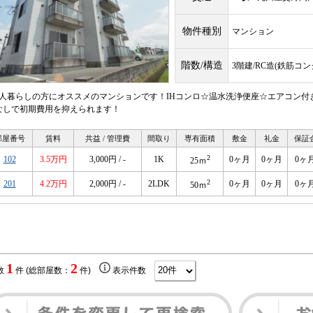
物件種別
マンション
階数/構造
3階建/RC造(鉄筋コ
1人暮らしの方にオススメのマンションです！IHコンロ☆温水洗浄便座☆エアコン付き
なしで初期費用を抑えられます！
部屋番号
賃料
共益 / 管理費
間取り
専有面積
敷金
礼金
保証
2
102
3.5万円
3,000円 / -
1K
0ヶ月
0ヶ月
0ヶ
25ｍ
2
201
4.2万円
2,000円 / -
2LDK
0ヶ月
0ヶ月
0ヶ
50ｍ
1
2
数
件 (総部屋数：
件)
表示件数