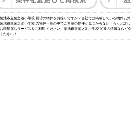
菊池市立菊之池小学校 賃貸の物件をお探しですか？当社では掲載している物件以
菊池市立菊之池小学校 の物件一覧の中でご希望の物件が見つからない！もっと詳
お部屋探しサービスをご利用 ください！菊池市立菊之池小学校 関連の情報ならピ
ください！