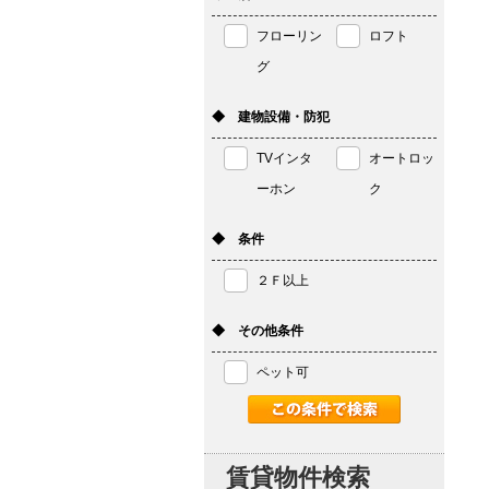
フローリン
ロフト
グ
◆ 建物設備・防犯
TVインタ
オートロッ
ーホン
ク
◆ 条件
２Ｆ以上
◆ その他条件
ペット可
賃貸物件検索